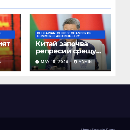
F
BULGARIAN-CHINESE CHAMBER OF
COMMERCE AND INDUSTRY
ият
Китай започва
репресии срещу
незаконните
N
MAY 15, 2026
ADMIN
практики в сектора
на TCM
Home
Sample Page