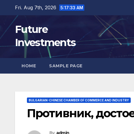
Skip
Fri. Aug 7th, 2026
5:17:35 AM
to
content
Future
Investments
HOME
SAMPLE PAGE
BULGARIAN-CHINESE CHAMBER OF COMMERCE AND INDUSTRY
Противник, досто
By
admin