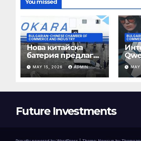
You missed
BULGARIAN-CHINESE CHAMBER OF
BULGAR
COMMERCE AND INDUSTRY
COMMER
Нова китайска
Инт
батерия предлага
Qwe
нова надежда за
сти
MAY 15, 2026
ADMIN
MAY 
съхранение на
паз
водород
Future Investments
Proudly powered by WordPress
|
Theme:
Newsup
by
Themean