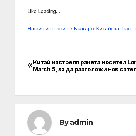
Like Loading…
Нашия източник е Българо-Китайска Търг
Китай изстреля ракета носител Lo
Post
March 5, за да разположи нов сате
navigation
By
admin