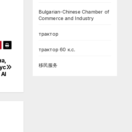
Bulgarian-Chinese Chamber of
Commerce and Industry
трактор
трактор 60 к.с.
на,
移民服务
ус
 AI