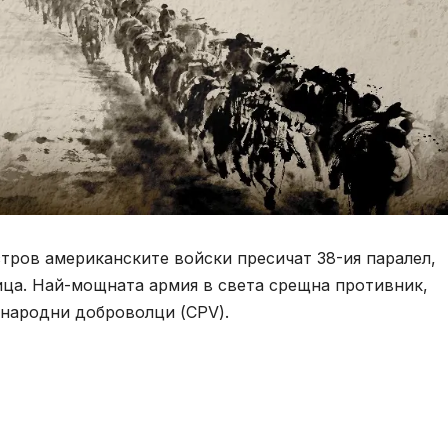
стров американските войски пресичат 38-ия паралел,
ица. Най-мощната армия в света срещна противник,
 народни доброволци (CPV).