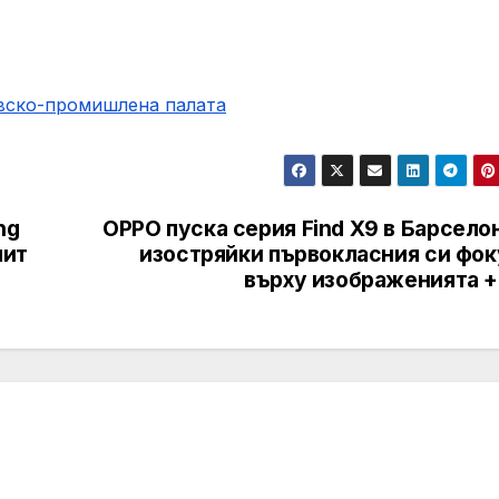
овско-промишлена палaта
ng
OPPO пуска серия Find X9 в Барсело
лит
изостряйки първокласния си фок
върху изображенията +