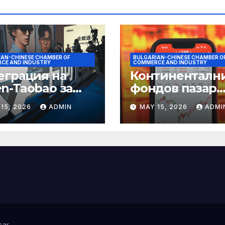
IAN-CHINESE CHAMBER OF
BULGARIAN-CHINESE CHAMBER O
CE AND INDUSTRY
COMMERCE AND INDUSTRY
еграция на
Континенталн
n-Taobao за
фондов пазар
мулиране на
достига 11-
15, 2026
ADMIN
MAY 15, 2026
ADMI
аруването 618
годишен връх
sar
.