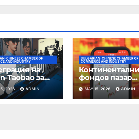
AN-CHINESE CHAMBER OF
BULGARIAN-CHINESE CHAMBER OF
CE AND INDUSTRY
COMMERCE AND INDUSTRY
еграция на
Континентални
n-Taobao за
фондов пазар
мулиране на
достига 11-
5, 2026
ADMIN
MAY 15, 2026
ADMIN
руването 618
годишен връх