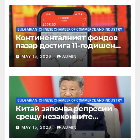
BULGARIAN-CHINESE CHAMBER OF COMMERCE AND INDUSTRY
Континенталният фондов
пазар достига 11-годишен
връх
MAY 15, 2026
ADMIN
BULGARIAN-CHINESE CHAMBER OF COMMERCE AND INDUSTRY
Китай започва репресии
срещу незаконните
практики в сектора на TCM
MAY 15, 2026
ADMIN