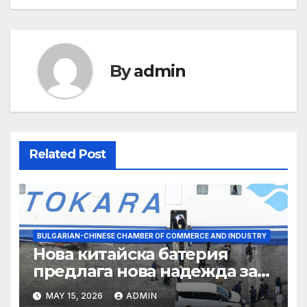
By
admin
Related Post
BULGARIAN-CHINESE CHAMBER OF COMMERCE AND INDUSTRY
Нова китайска батерия
предлага нова надежда за
съхранение на водород
MAY 15, 2026
ADMIN