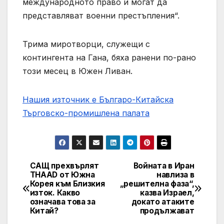
международното право и могат да
представляват военни престъпления“.
Трима миротворци, служещи с
контингента на Гана, бяха ранени по-рано
този месец в Южен Ливан.
Нашия източник е Българо-Китайска
Търговско-промишлена палaта
САЩ прехвърлят
Войната в Иран
Post
THAAD от Южна
навлиза в
Корея към Близкия
„решителна фаза“,
navigation
изток. Какво
казва Израел,
означава това за
докато атаките
Китай?
продължават