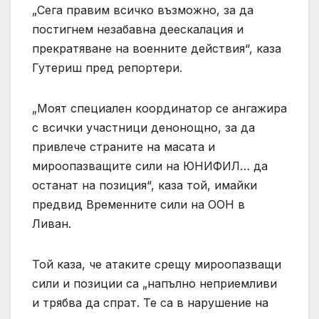
„Сега правим всичко възможно, за да
постигнем незабавна деескалация и
прекратяване на военните действия“, каза
Гутериш пред репортери.
„Моят специален координатор се ангажира
с всички участници денонощно, за да
привлече страните на масата и
мироопазващите сили на ЮНИФИЛ… да
останат на позиция“, каза той, имайки
предвид Временните сили на ООН в
Ливан.
Той каза, че атаките срещу мироопазващи
сили и позиции са „напълно неприемливи
и трябва да спрат. Те са в нарушение на