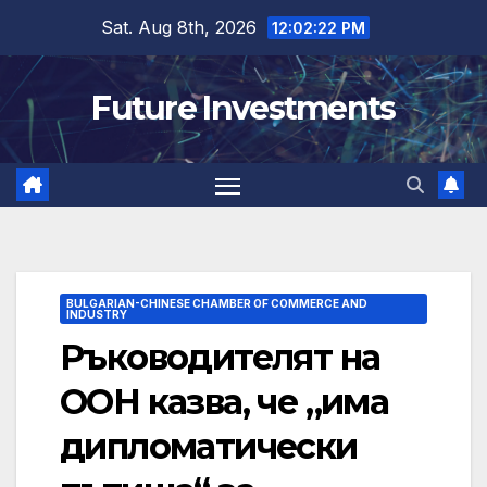
Skip
Sat. Aug 8th, 2026
12:02:23 PM
to
content
Future Investments
BULGARIAN-CHINESE CHAMBER OF COMMERCE AND
INDUSTRY
Ръководителят на
ООН казва, че „има
дипломатически