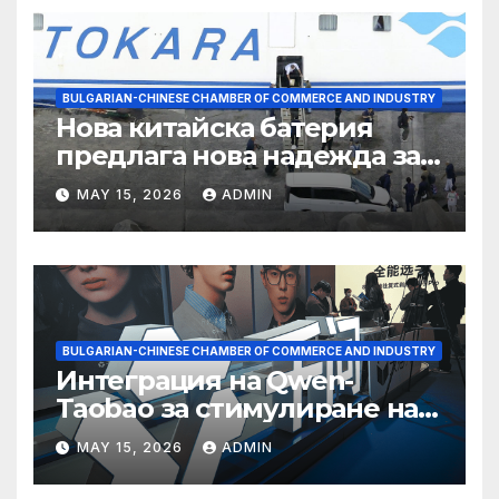
BULGARIAN-CHINESE CHAMBER OF COMMERCE AND INDUSTRY
Нова китайска батерия
предлага нова надежда за
съхранение на водород
MAY 15, 2026
ADMIN
BULGARIAN-CHINESE CHAMBER OF COMMERCE AND INDUSTRY
Интеграция на Qwen-
Taobao за стимулиране на
пазаруването 618
MAY 15, 2026
ADMIN