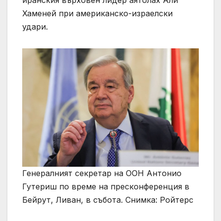
иранския върховен лидер аятолах Али
Хаменей при американско-израелски
удари.
Генералният секретар на ООН Антонио
Гутериш по време на пресконференция в
Бейрут, Ливан, в събота. Снимка: Ройтерс