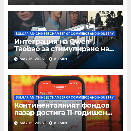
BULGARIAN-CHINESE CHAMBER OF COMMERCE AND INDUSTRY
Интеграция на Qwen-
Taobao за стимулиране на
пазаруването 618
MAY 15, 2026
ADMIN
BULGARIAN-CHINESE CHAMBER OF COMMERCE AND INDUSTRY
Континенталният фондов
пазар достига 11-годишен
връх
MAY 15, 2026
ADMIN