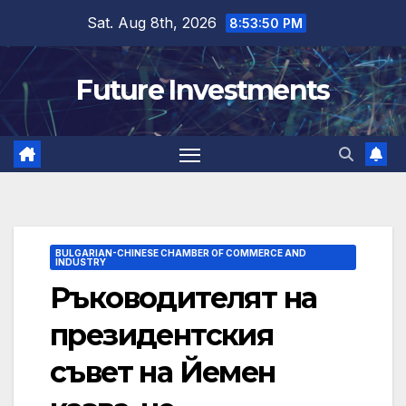
Skip
Sat. Aug 8th, 2026
8:53:50 PM
to
content
Future Investments
BULGARIAN-CHINESE CHAMBER OF COMMERCE AND
INDUSTRY
Ръководителят на
президентския
съвет на Йемен