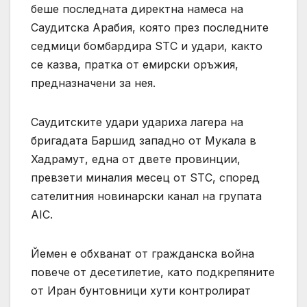
беше последната директна намеса на
Саудитска Арабия, която през последните
седмици бомбардира STC и удари, както
се казва, пратка от емирски оръжия,
предназначени за нея.
Саудитските удари удариха лагера на
бригадата Баршид западно от Мукала в
Хадрамут, една от двете провинции,
превзети миналия месец от STC, според
сателитния новинарски канал на групата
AIC.
Йемен е обхванат от гражданска война
повече от десетилетие, като подкрепяните
от Иран бунтовници хути контролират