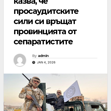
казва, че
просаудитските
сили си връщат
провинцията от
сепаратистите
By
admin
JAN 4, 2026