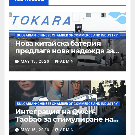
BULGARIAN-CHINESE CHAMBER OF COMMERCE AND INDUSTRY
Нова китайска батерия
предлага нова надежда за
съхранение на водород
MAY 15, 2026
ADMIN
BULGARIAN-CHINESE CHAMBER OF COMMERCE AND INDUSTRY
Интеграция на Qwen-
Taobao за стимулиране на
пазаруването 618
MAY 15, 2026
ADMIN