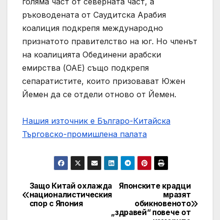
голяма част от северната част, а
ръководената от Саудитска Арабия
коалиция подкрепя международно
признатото правителство на юг. Но членът
на коалицията Обединени арабски
емирства (ОАЕ) също подкрепя
сепаратистите, които призовават Южен
Йемен да се отдели отново от Йемен.
Нашия източник е Българо-Китайска
Търговско-промишлена палaта
Защо Китай охлажда
Японските крадци
Post
националистическия
мразят
спор с Япония
обикновеното
navigation
„здравей“ повече от