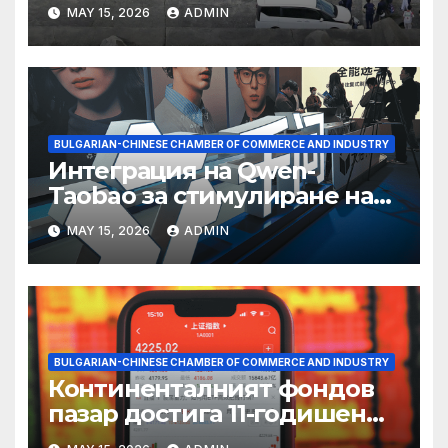
съхранение на водород
MAY 15, 2026
ADMIN
BULGARIAN-CHINESE CHAMBER OF COMMERCE AND INDUSTRY
Интеграция на Qwen-
Taobao за стимулиране на
пазаруването 618
MAY 15, 2026
ADMIN
BULGARIAN-CHINESE CHAMBER OF COMMERCE AND INDUSTRY
Континенталният фондов
пазар достига 11-годишен
връх