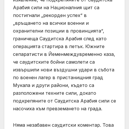
Арабия сили на Националния щит са
постигнали „рекорден успех“ в
„връщането на всички военни и
охранителни позиции в провинцията“,
граничеща Саудитска Арабия след като
операцията стартира в петък. Южните
сепаратисти в Йеменмеждувременно каза,
че саудитските бойни самолети са
извършили нови въздушни удари в събота
по военен лагер в пристанищния град
Мукала и други райони, където са
разположени техните сили, докато
подкрепяните от Саудитска Арабия сили се
насочиха към превземането на града.
Няма незабавен саудитски коментар. Това