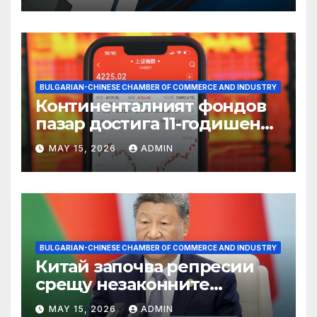
BULGARIAN-CHINESE CHAMBER OF COMMERCE AND INDUSTRY
Континенталният фондов
пазар достига 11-годишен
връх
MAY 15, 2026
ADMIN
BULGARIAN-CHINESE CHAMBER OF COMMERCE AND INDUSTRY
Китай започва репресии
срещу незаконните
практики в сектора на TCM
MAY 15, 2026
ADMIN