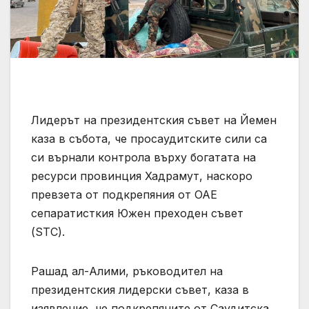
Лидерът на президентския съвет на Йемен
каза в събота, че просаудитските сили са
си върнали контрола върху богатата на
ресурси провинция Хадрамут, наскоро
превзета от подкрепяния от ОАЕ
сепаратисткия Южен преходен съвет
(STC).
Рашад ал-Алими, ръководител на
президентския лидерски съвет, каза в
изявление, че подкрепяните от Саудитска