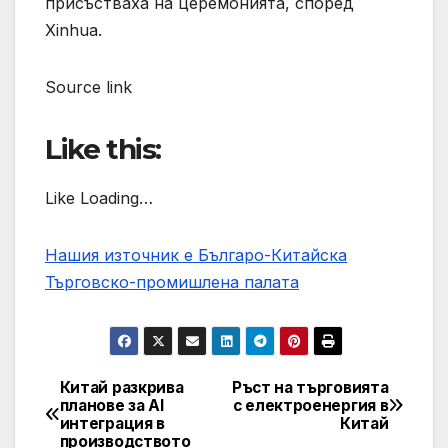
присъстваха на церемонията, според
Xinhua.
Source link
Like this:
Like Loading…
Нашия източник е Българо-Китайска
Търговско-промишлена палaта
Китай разкрива
Ръст на търговията
Post
планове за AI
с електроенергия в
интеграция в
Китай
navigation
производството