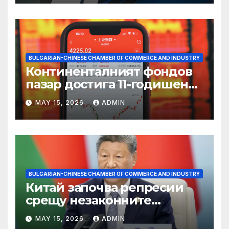
BULGARIAN-CHINESE CHAMBER OF COMMERCE AND INDUSTRY
Континенталният фондов
пазар достига 11-годишен
връх
MAY 15, 2026
ADMIN
BULGARIAN-CHINESE CHAMBER OF COMMERCE AND INDUSTRY
Китай започва репресии
срещу незаконните
практики в сектора на TCM
MAY 15, 2026
ADMIN