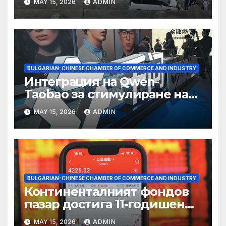
MAY 15, 2026
ADMIN
BULGARIAN-CHINESE CHAMBER OF COMMERCE AND INDUSTRY
Интеграция на Qwen-
Taobao за стимулиране на
пазаруването 618
MAY 15, 2026
ADMIN
BULGARIAN-CHINESE CHAMBER OF COMMERCE AND INDUSTRY
Континенталният фондов
пазар достига 11-годишен
връх
MAY 15, 2026
ADMIN