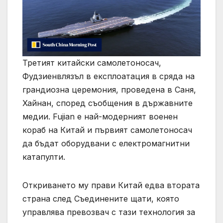
Третият китайски самолетоносач,
Фудзиенвлязъл в експлоатация в сряда на
грандиозна церемония, проведена в Саня,
Хайнан, според съобщения в държавните
медии. Fujian е най-модерният военен
кораб на Китай и първият самолетоносач
да бъдат оборудвани с електромагнитни
катапулти.
Откриването му прави Китай едва втората
страна след Съединените щати, която
управлява превозвач с тази технология за