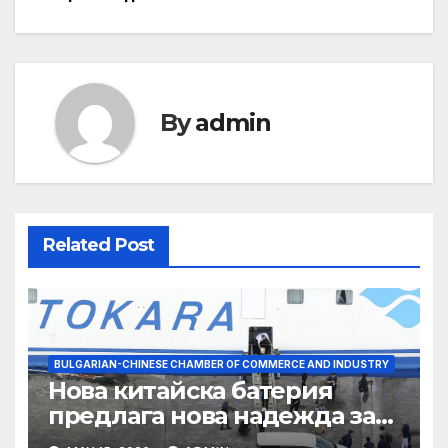
By
admin
Related Post
BULGARIAN-CHINESE CHAMBER OF COMMERCE AND INDUSTRY
Нова китайска батерия
предлага нова надежда за
съхранение на водород