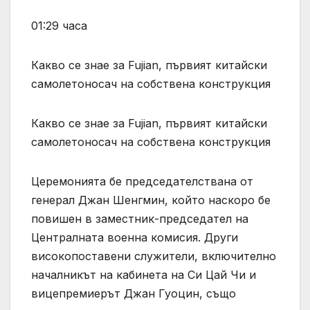
01:29 часа
Какво се знае за Fujian, първият китайски
самолетоносач на собствена конструкция
Какво се знае за Fujian, първият китайски
самолетоносач на собствена конструкция
Церемонията бе председателствана от
генерал Джан Шенгмин, който наскоро бе
повишен в заместник-председател на
Централната военна комисия. Други
високопоставени служители, включително
началникът на кабинета на Си Цай Чи и
вицепремиерът Джан Гуоцин, също