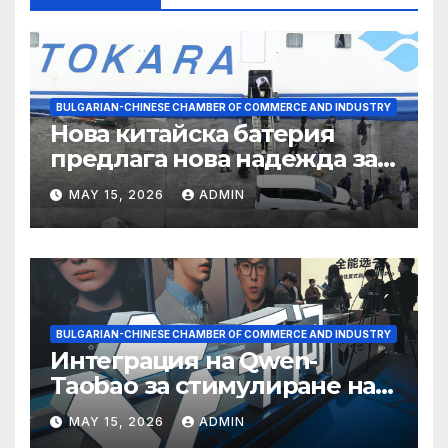
BULGARIAN-CHINESE CHAMBER OF COMMERCE AND INDUSTRY
Нова китайска батерия
предлага нова надежда за
съхранение на водород
MAY 15, 2026
ADMIN
BULGARIAN-CHINESE CHAMBER OF COMMERCE AND INDUSTRY
Интеграция на Qwen-
Taobao за стимулиране на
пазаруването 618
MAY 15, 2026
ADMIN