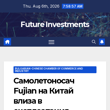
Skip
Thu. Aug 6th, 2026
7:58:58 AM
to
content
Future Investments
BULGARIAN-CHINESE CHAMBER OF COMMERCE AND
INDUSTRY
Самолетоносач
Fujian на Китай
влиза в