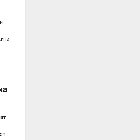
ти
ките
ка
ият
от