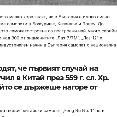
ого малко хора знаят, че в България е имало силно
ме самолети в Божурище, Казанлък и Ловеч. До
кото самолетостроене са построени най-много серийн
 над 300 от знаменитите „Лаз-7/7М”. „Лаз-12” е
индустриален начин в България самолет с национална
дят, че първият случай на
ил в Китай през 559 г. сл. Хр.
ойто се държеше нагоре от
да първия китайски самолет „Feng Ru No. 1“ но в