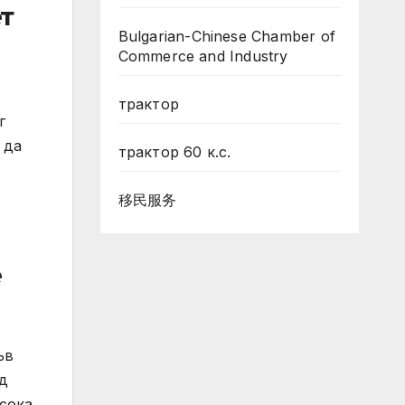
т
Bulgarian-Chinese Chamber of
Commerce and Industry
трактор
г
 да
трактор 60 к.с.
移民服务
е
ъв
ед
сока