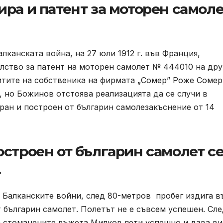
ра и патент за моторен самоле
лканската война, на 27 юли 1912 г. във Франция,
лство за патент на моторен самолет № 444010 на дру
итите на собственика на фирмата „Сомер” Роже Сомер
 но Божинов отстоява реализацията да се случи в
ран и построен от българин самолезакъснение от 14
строен от българин самолет с
.
 Балканските войни, след 80-метров пробег издига в
 българин самолет. Полетът не е съвсем успешен. Сл
а стоманените въжета Милков лети успешно и дава ви