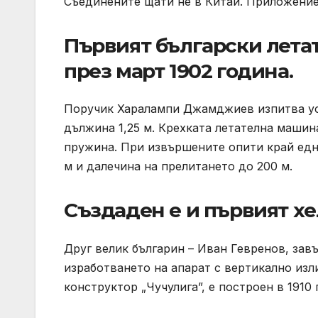
Съединените щати не в Китай. Приложение
Първият български лета
през март 1902 година.
Поручик Харалампи Джамджиев изпитва усп
дължина 1,25 м. Крехката летателна машин
пружина. При извършените опити край едн
м и далечина на прелитането до 200 м.
Създаден е и първият х
Друг велик българин – Иван Гевренов, за
изработването на апарат с вертикално изли
конструктор „Чучулига”, е построен в 1910 