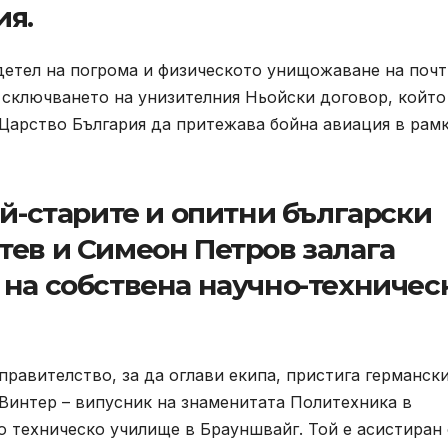
ия.
идетел на погрома и физическото унищожаване на поч
 сключването на унизителния Ньойски договор, който
 Царство България да притежава бойна авиация в рам
ай-старите и опитни български
тев и Симеон Петров залага
 на собствена научно-техничес
 правителство, за да оглави екипа, пристига германск
 Винтер – випусник на знаменитата Политехника в
 техническо училище в Брауншвайг. Той е асистиран 