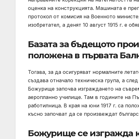
оценка на конструкцията. Машината е прег
протокол от комисия на Военното министе
изобретател, а денят 10 август 1915 г. е о
Базата за бъдещото прои
положена в първата Бал
Тогава, за да осигуряват нормалните лета
създава отначало техническа група, а след
Божурище започва изграждането на съвре
аеропланно училище. Там в годините на П
работилница. В края на юни 1917 г. са по
късно започват да се произвеждат българс
Божурище се изгражда к