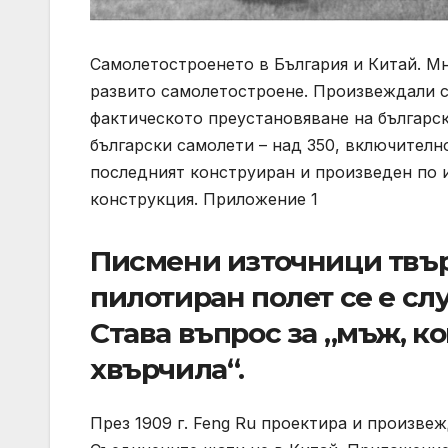
Самолетостроенето в България и Китай. Мн
развито самолетостроене. Произвеждали с
фактическото преустановяване на българс
български самолети – над 350, включително
последният конструиран и произведен по 
конструкция. Приложение 1
Писмени източници твър
пилотиран полет се е случ
Става въпрос за „мъж, к
хвърчила“.
През 1909 г. Feng Ru проектира и произвеж