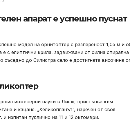
 2
телен апарат е успешно пуснат
ешно модел на орнитоптер с разпереност 1,05 м и 
а е с елиптични крила, задвижвани от силна спирална
о съседно до Силистра село е достигната височина о
еликоптер
вършил инженерни науки в Лиеж, пристъпва към
тане и кацане. „Хеликопланът”, наречен от своя
г. и изпитан публично на 11 и 12 октомври.