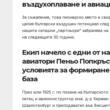
въздухоплаване и авиац
За съжаление, това пионерско място е св
целия български въздушен потенциал след
нашите сегашни „партньори“ забранява на
на следващите 30 години.
Екип начело с едни от н
авиатори Пеньо Попкръс
условията за формиране
база
През юли 1925 г. по покана на българското
летец и авиоконструктор инж. д-р Херман
Шарлотенбург и преподавател във Висшето