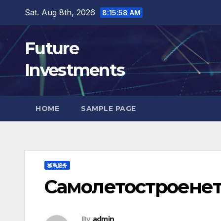
Skip
Sat. Aug 8th, 2026
8:15:59 AM
to
content
Future
Investments
HOME
SAMPLE PAGE
移民服务
Самолетостроенет
By
admin