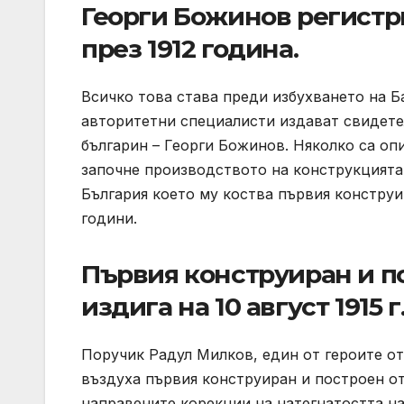
Георги Божинов регистри
през 1912 година.
Всичко това става преди избухването на Ба
авторитетни специалисти издават свидете
българин – Георги Божинов. Няколко са оп
започне производството на конструкцията,
България което му коства първия конструи
години.
Първия конструиран и по
издига на 10 август 1915 г
Поручик Радул Милков, един от героите от
въздуха първия конструиран и построен от
направените корекции на натегнатостта н