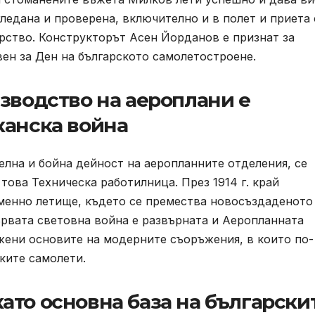
ледана и проверена, включително и в полет и приета 
рство. Конструкторът Асен Йорданов е признат за
бявен за Ден на българското самолетостроене.
зводство на аероплани е
канска война
телна и бойна дейност на аеропланните отделения, се
 това Техническа работилница. През 1914 г. край
менно летище, където се премества новосъздаденото
ървата световна война е развърната и Аеропланната
ложени основите на модерните съоръжения, в които по-
ките самолети.
ато основна база на български