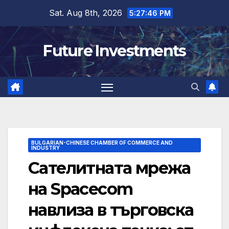
Skip
Sat. Aug 8th, 2026
5:27:47 PM
to
content
Future Investments
BULGARIAN-CHINESE CHAMBER OF COMMERCE AND
INDUSTRY
Сателитната мрежа
на Spacecom
навлиза в търговска