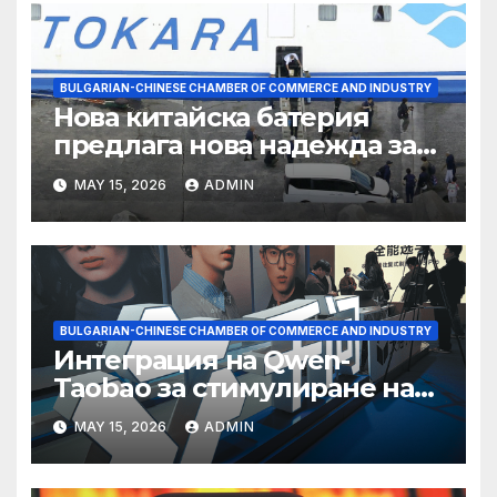
BULGARIAN-CHINESE CHAMBER OF COMMERCE AND INDUSTRY
Нова китайска батерия
предлага нова надежда за
съхранение на водород
MAY 15, 2026
ADMIN
BULGARIAN-CHINESE CHAMBER OF COMMERCE AND INDUSTRY
Интеграция на Qwen-
Taobao за стимулиране на
пазаруването 618
MAY 15, 2026
ADMIN