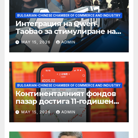
BULGARIAN-CHINESE CHAMBER OF COMMERCE AND INDUSTRY
Интеграция на Qwen-
Taobao за стимулиране на
пазаруването 618
MAY 15, 2026
ADMIN
BULGARIAN-CHINESE CHAMBER OF COMMERCE AND INDUSTRY
Континенталният фондов
пазар достига 11-годишен
връх
MAY 15, 2026
ADMIN