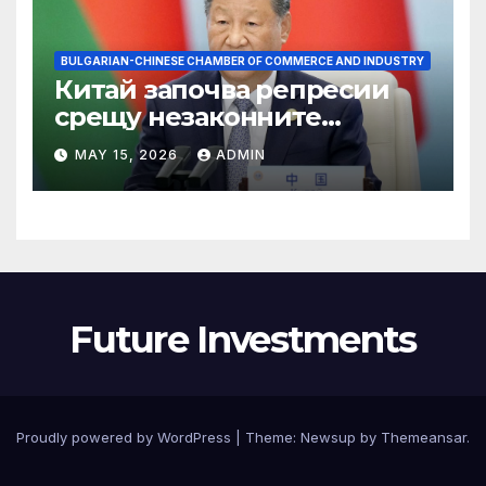
BULGARIAN-CHINESE CHAMBER OF COMMERCE AND INDUSTRY
Китай започва репресии
срещу незаконните
практики в сектора на TCM
MAY 15, 2026
ADMIN
Future Investments
Proudly powered by WordPress
|
Theme:
Newsup
by
Themeansar
.