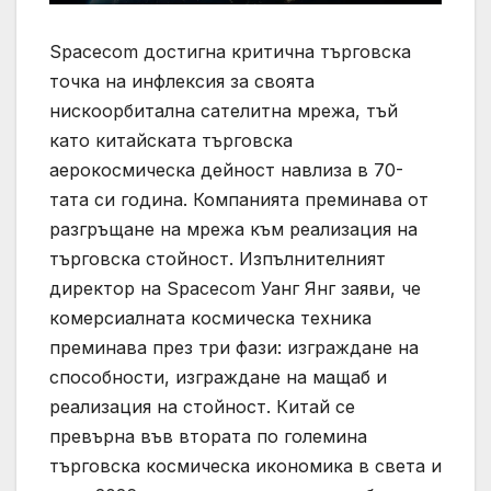
Spacecom достигна критична търговска
точка на инфлексия за своята
нискоорбитална сателитна мрежа, тъй
като китайската търговска
аерокосмическа дейност навлиза в 70-
тата си година. Компанията преминава от
разгръщане на мрежа към реализация на
търговска стойност. Изпълнителният
директор на Spacecom Уанг Янг заяви, че
комерсиалната космическа техника
преминава през три фази: изграждане на
способности, изграждане на мащаб и
реализация на стойност. Китай се
превърна във втората по големина
търговска космическа икономика в света и