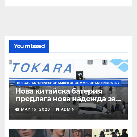
You missed
BULGARIAN-CHINESE CHAMBER OF COMMERCE AND INDUSTRY
Нова китайска батерия
предлага нова надежда за
съхранение на водород
MAY 15, 2026
ADMIN