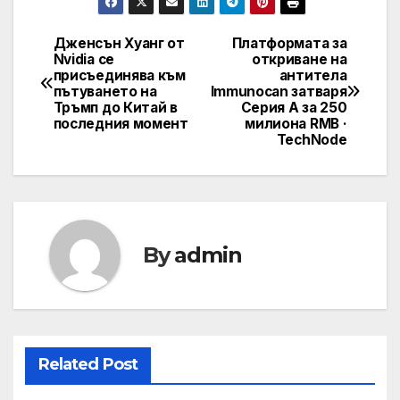
Дженсън Хуанг от
Платформата за
Post
Nvidia се
откриване на
присъединява към
антитела
navigation
пътуването на
Immunocan затваря
Тръмп до Китай в
Серия A за 250
последния момент
милиона RMB ·
TechNode
By
admin
Related Post