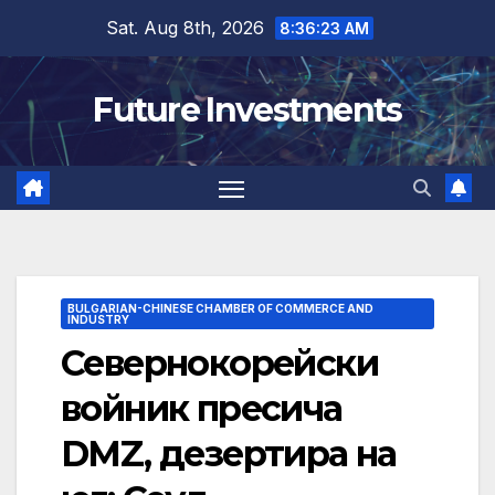
Skip
Sat. Aug 8th, 2026
8:36:24 AM
to
content
Future Investments
BULGARIAN-CHINESE CHAMBER OF COMMERCE AND
INDUSTRY
Севернокорейски
войник пресича
DMZ, дезертира на