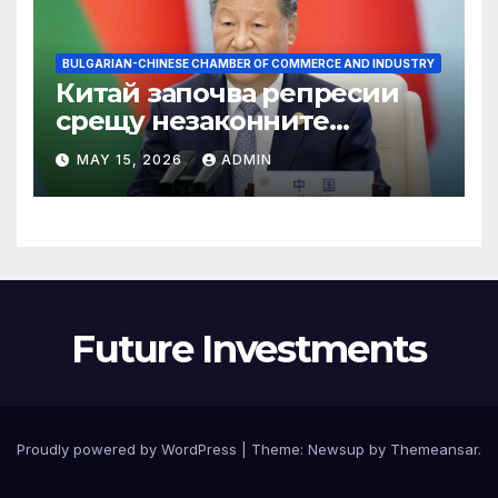
BULGARIAN-CHINESE CHAMBER OF COMMERCE AND INDUSTRY
Китай започва репресии
срещу незаконните
практики в сектора на TCM
MAY 15, 2026
ADMIN
Future Investments
Proudly powered by WordPress
|
Theme:
Newsup
by
Themeansar
.