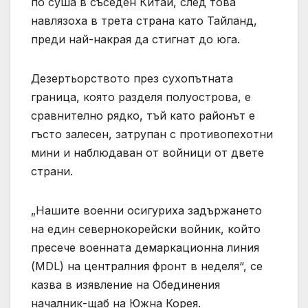
по суша в съседен Китай, след това
навлязоха в трета страна като Тайланд,
преди най-накрая да стигнат до юга.
Дезертьорството през сухопътната
граница, която разделя полуострова, е
сравнително рядко, тъй като районът е
гъсто залесен, затрупан с противопехотни
мини и наблюдаван от войници от двете
страни.
„Нашите военни осигуриха задържането
на един севернокорейски войник, който
пресече военната демаркационна линия
(MDL) на централния фронт в неделя“, се
казва в изявление на Обединения
началник-щаб на Южна Корея.