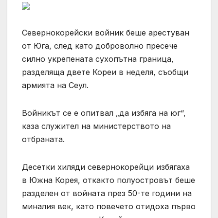
Севернокорейски войник беше арестуван
от Юга, след като доброволно пресече
силно укрепената сухопътна граница,
разделяща двете Кореи в неделя, съобщи
армията на Сеул.
Войникът се е опитвал „да избяга на юг“,
каза служител на министерството на
отбраната.
Десетки хиляди севернокорейци избягаха
в Южна Корея, откакто полуостровът беше
разделен от войната през 50-те години на
миналия век, като повечето отидоха първо