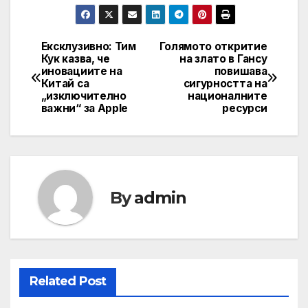
Ексклузивно: Тим
Голямото откритие
Post
Кук казва, че
на злато в Гансу
иновациите на
повишава
navigation
Китай са
сигурността на
„изключително
националните
важни“ за Apple
ресурси
By
admin
Related Post