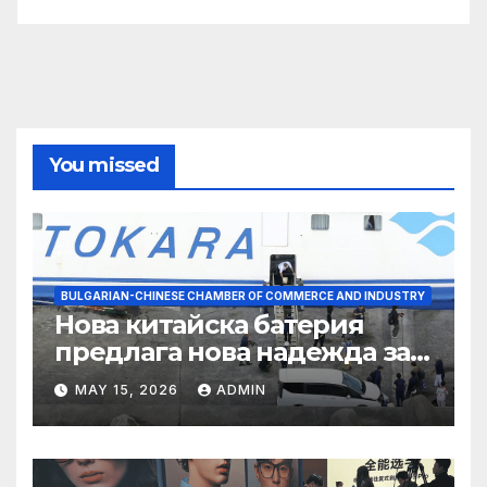
You missed
BULGARIAN-CHINESE CHAMBER OF COMMERCE AND INDUSTRY
Нова китайска батерия
предлага нова надежда за
съхранение на водород
MAY 15, 2026
ADMIN