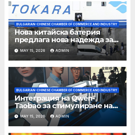
BULGARIAN-CHINESE CHAMBER OF COMMERCE AND INDUSTRY
Нова китайска батерия
предлага нова надежда за
съхранение на водород
MAY 15, 2026
ADMIN
BULGARIAN-CHINESE CHAMBER OF COMMERCE AND INDUSTRY
Интеграция на Qwen-
Taobao за стимулиране на
пазаруването 618
MAY 15, 2026
ADMIN