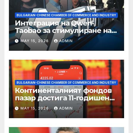
BULGARIAN-CHINESE CHAMBER OF COMMERCE AND INDUSTRY
Интеграция на Qwen-
Taobao за стимулиране на
пазаруването 618
MAY 15, 2026
ADMIN
BULGARIAN-CHINESE CHAMBER OF COMMERCE AND INDUSTRY
Континенталният фондов
пазар достига 11-годишен
връх
MAY 15, 2026
ADMIN