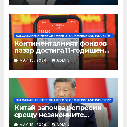
BULGARIAN-CHINESE CHAMBER OF COMMERCE AND INDUSTRY
Континенталният фондов
пазар достига 11-годишен
връх
MAY 15, 2026
ADMIN
BULGARIAN-CHINESE CHAMBER OF COMMERCE AND INDUSTRY
Китай започва репресии
срещу незаконните
практики в сектора на TCM
MAY 15, 2026
ADMIN