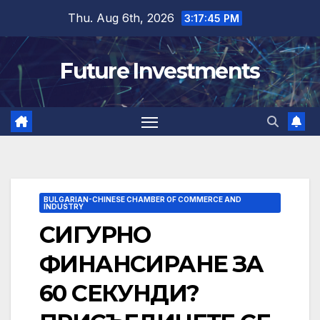
Skip
Thu. Aug 6th, 2026
3:17:46 PM
to
content
Future Investments
BULGARIAN-CHINESE CHAMBER OF COMMERCE AND
INDUSTRY
СИГУРНО
ФИНАНСИРАНЕ ЗА
60 СЕКУНДИ?