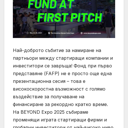
Най-доброто събитие за намиране на
партньори между стартиращи компании и
инвеститори се завръща! Фонд при първо
представяне (FAFP) не е просто още една
презентационна сесия – това е
високоскоростна възможност с голямо
въздействие за получаване на
финансиране за рекордно кратко време.
На BEYOND Expo 2025 събираме
променящи играта стартиращи фирми и
глобални инвеститори от най-високо ниво