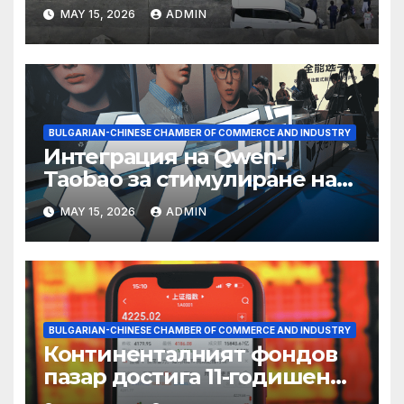
съхранение на водород
MAY 15, 2026
ADMIN
BULGARIAN-CHINESE CHAMBER OF COMMERCE AND INDUSTRY
Интеграция на Qwen-
Taobao за стимулиране на
пазаруването 618
MAY 15, 2026
ADMIN
BULGARIAN-CHINESE CHAMBER OF COMMERCE AND INDUSTRY
Континенталният фондов
пазар достига 11-годишен
връх