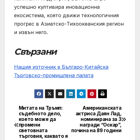
успешно култивира иновационна
екосистема, която движи технологичния
прогрес в Азиатско-Тихоокеанския регион
и извън него.
Свързани
Нашия източник е Българо-Китайска
Търговско-промишлена палaта
Митата на Тръмп:
Американската
Post
съдебното дело,
актриса Даян Лад,
което може да
номинирана за 3
navigation
промени
награди “Оскар”,
световната
почина на 89 години
търговия, каквато я