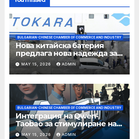
You missed
BULGARIAN-CHINESE CHAMBER OF COMMERCE AND INDUSTRY
Нова китайска батерия
предлага нова надежда за
съхранение на водород
MAY 15, 2026
ADMIN
BULGARIAN-CHINESE CHAMBER OF COMMERCE AND INDUSTRY
Интеграция на Qwen-
Taobao за стимулиране на
пазаруването 618
MAY 15, 2026
ADMIN