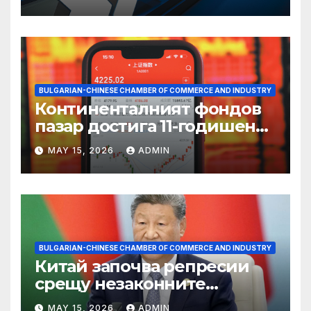
BULGARIAN-CHINESE CHAMBER OF COMMERCE AND INDUSTRY
Континенталният фондов
пазар достига 11-годишен
връх
MAY 15, 2026
ADMIN
BULGARIAN-CHINESE CHAMBER OF COMMERCE AND INDUSTRY
Китай започва репресии
срещу незаконните
практики в сектора на TCM
MAY 15, 2026
ADMIN