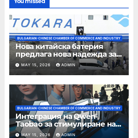
You missed
BULGARIAN-CHINESE CHAMBER OF COMMERCE AND INDUSTRY
Нова китайска батерия
предлага нова надежда за
съхранение на водород
MAY 15, 2026
ADMIN
BULGARIAN-CHINESE CHAMBER OF COMMERCE AND INDUSTRY
Интеграция на Qwen-
Taobao за стимулиране на
пазаруването 618
MAY 15, 2026
ADMIN