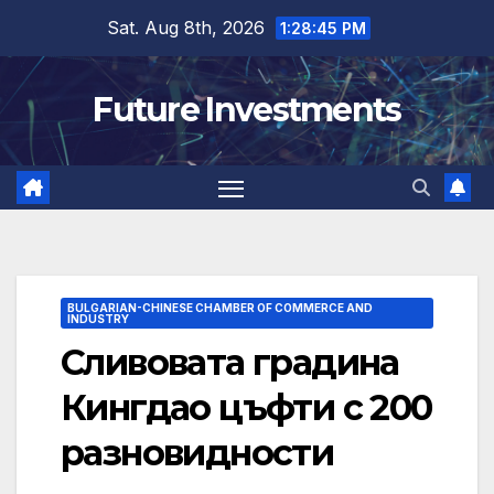
Skip
Sat. Aug 8th, 2026
1:28:46 PM
to
content
Future Investments
BULGARIAN-CHINESE CHAMBER OF COMMERCE AND
INDUSTRY
Сливовата градина
Кингдао цъфти с 200
разновидности