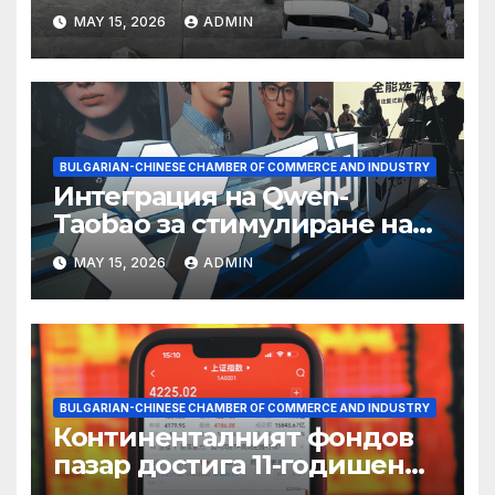
съхранение на водород
MAY 15, 2026
ADMIN
BULGARIAN-CHINESE CHAMBER OF COMMERCE AND INDUSTRY
Интеграция на Qwen-
Taobao за стимулиране на
пазаруването 618
MAY 15, 2026
ADMIN
BULGARIAN-CHINESE CHAMBER OF COMMERCE AND INDUSTRY
Континенталният фондов
пазар достига 11-годишен
връх