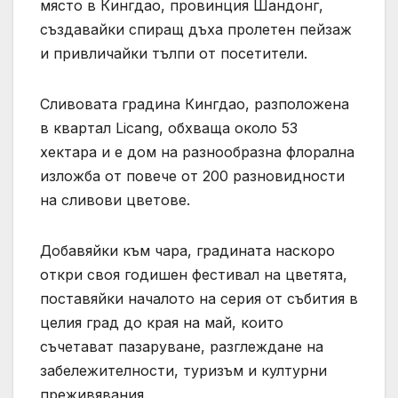
място в Кингдао, провинция Шандонг,
създавайки спиращ дъха пролетен пейзаж
и привличайки тълпи от посетители.
Сливовата градина Кингдао, разположена
в квартал Licang, обхваща около 53
хектара и е дом на разнообразна флорална
изложба от повече от 200 разновидности
на сливови цветове.
Добавяйки към чара, градината наскоро
откри своя годишен фестивал на цветята,
поставяйки началото на серия от събития в
целия град до края на май, които
съчетават пазаруване, разглеждане на
забележителности, туризъм и културни
преживявания.