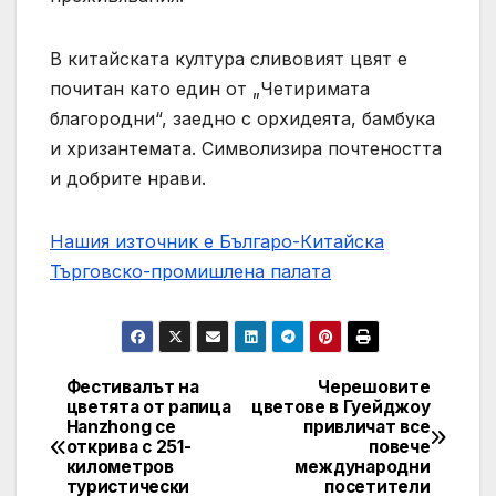
В китайската култура сливовият цвят е
почитан като един от „Четиримата
благородни“, заедно с орхидеята, бамбука
и хризантемата. Символизира почтеността
и добрите нрави.
Нашия източник е Българо-Китайска
Търговско-промишлена палaта
Фестивалът на
Черешовите
Post
цветята от рапица
цветове в Гуейджоу
Hanzhong се
привличат все
navigation
открива с 251-
повече
километров
международни
туристически
посетители