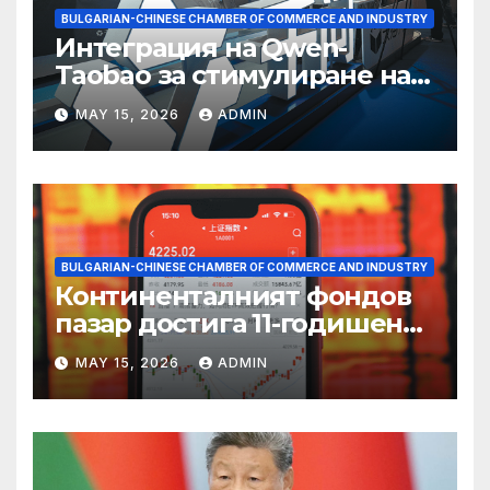
BULGARIAN-CHINESE CHAMBER OF COMMERCE AND INDUSTRY
Интеграция на Qwen-
Taobao за стимулиране на
пазаруването 618
MAY 15, 2026
ADMIN
BULGARIAN-CHINESE CHAMBER OF COMMERCE AND INDUSTRY
Континенталният фондов
пазар достига 11-годишен
връх
MAY 15, 2026
ADMIN