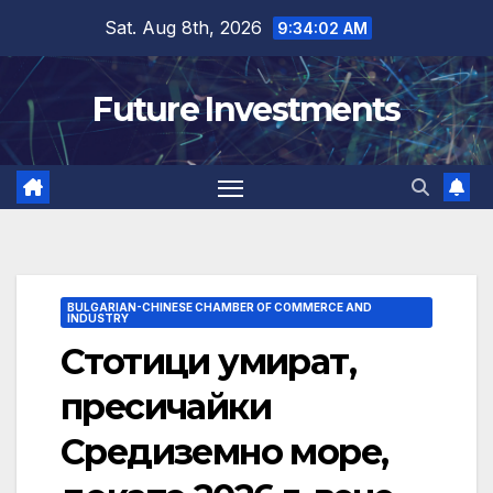
Skip
Sat. Aug 8th, 2026
9:34:03 AM
to
content
Future Investments
BULGARIAN-CHINESE CHAMBER OF COMMERCE AND
INDUSTRY
Стотици умират,
пресичайки
Средиземно море,