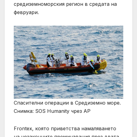
средиземноморския регион в средата на
февруари.
Спасителни операции в Средиземно море.
Снимка: SOS Humanity чрез AP
Frontex, която приветства намаляването
на незаконните преминавания през двата