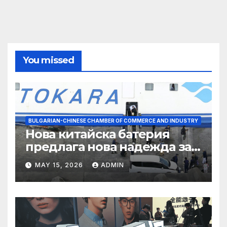
You missed
BULGARIAN-CHINESE CHAMBER OF COMMERCE AND INDUSTRY
Нова китайска батерия
предлага нова надежда за
съхранение на водород
MAY 15, 2026
ADMIN