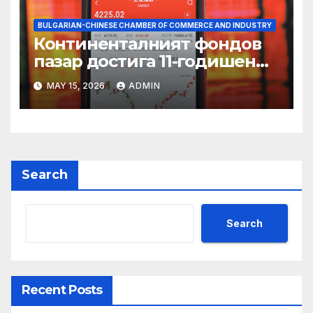
BULGARIAN-CHINESE CHAMBER OF COMMERCE AND INDUSTRY
Континенталният фондов
пазар достига 11-годишен
връх
MAY 15, 2026
ADMIN
Search
Search
Recent Posts