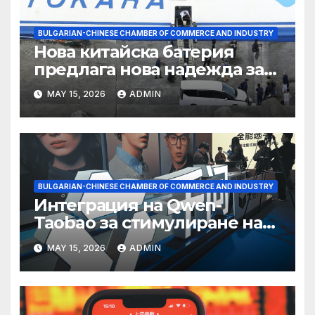
BULGARIAN-CHINESE CHAMBER OF COMMERCE AND INDUSTRY
Нова китайска батерия
предлага нова надежда за
съхранение на водород
MAY 15, 2026
ADMIN
BULGARIAN-CHINESE CHAMBER OF COMMERCE AND INDUSTRY
Интеграция на Qwen-
Taobao за стимулиране на
пазаруването 618
MAY 15, 2026
ADMIN