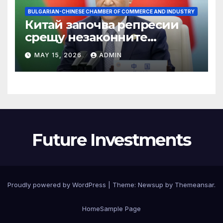
BULGARIAN-CHINESE CHAMBER OF COMMERCE AND INDUSTRY
Китай започва репресии
срещу незаконните
практики в сектора на TCM
MAY 15, 2026
ADMIN
Future Investments
Proudly powered by WordPress
|
Theme:
Newsup
by
Themeansar
.
Home
Sample Page