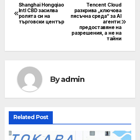
Shanghai Hongqiao
Tencent Cloud
Post
Intl CBD засилва
разкрива „ключова
ролята си на
пясъчна среда“ за AI
navigation
търговски център
агенти:
предоставяне на
разрешения, а не на
тайни
By
admin
Related Post