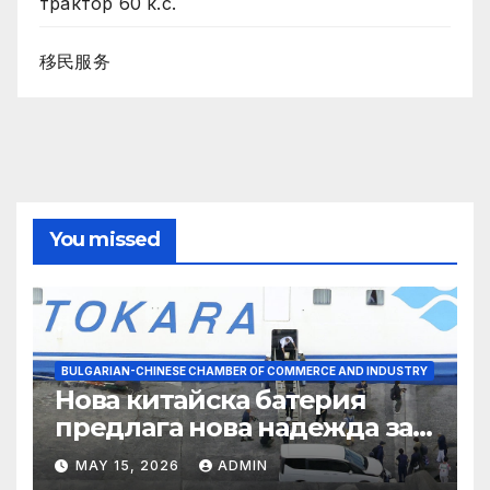
трактор 60 к.с.
移民服务
You missed
BULGARIAN-CHINESE CHAMBER OF COMMERCE AND INDUSTRY
Нова китайска батерия
предлага нова надежда за
съхранение на водород
MAY 15, 2026
ADMIN