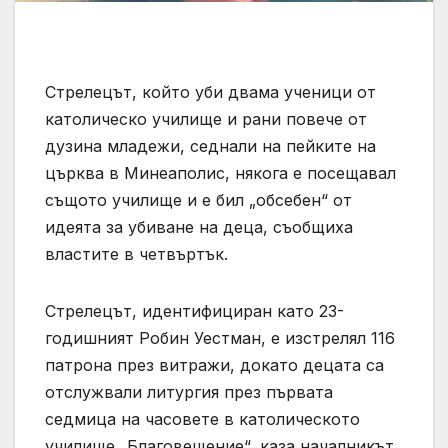
Стрелецът, който уби двама ученици от
католическо училище и рани повече от
дузина младежи, седнали на пейките на
църква в Минеаполис, някога е посещавал
същото училище и е бил „обсебен“ от
идеята за убиване на деца, съобщиха
властите в четвъртък.
Стрелецът, идентифициран като 23-
годишният Робин Уестман, е изстрелял 116
патрона през витражи, докато децата са
отслужвали литургия през първата
седмица на часовете в католическото
училище „Благовещение“, каза началникът