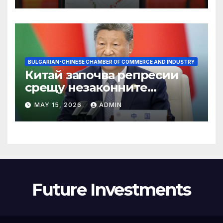
BULGARIAN-CHINESE CHAMBER OF COMMERCE AND INDUSTRY
Китай започва репресии
срещу незаконните
практики в сектора на TCM
MAY 15, 2026
ADMIN
Future Investments