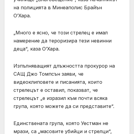
на полицията в Минеаполис Брайън
О’Хара.
„Много е ясно, че този стрелец е имал
намерение да тероризира тези невинни
деца“, каза О’Хара.
Изпълняващият длъжността прокурор на
САЩ Джо Томпсън заяви, че
видеоклиповете и писанията, които
стрелецът е оставил, показват, че
стрелецът „е изразил към почти всяка
група, която можете да си представите“.
Единствената група, която Уестман не
мрази, са „масовите убийци и стрелци“,