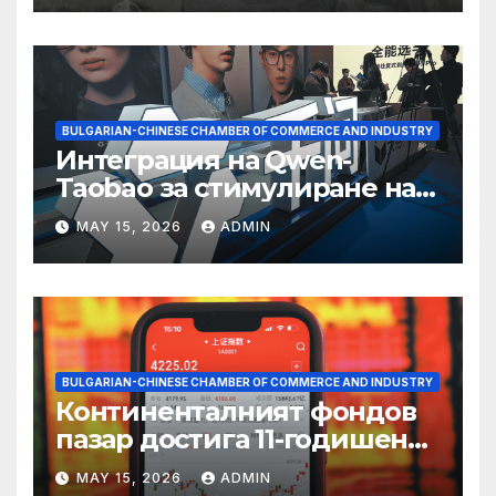
BULGARIAN-CHINESE CHAMBER OF COMMERCE AND INDUSTRY
Интеграция на Qwen-
Taobao за стимулиране на
пазаруването 618
MAY 15, 2026
ADMIN
BULGARIAN-CHINESE CHAMBER OF COMMERCE AND INDUSTRY
Континенталният фондов
пазар достига 11-годишен
връх
MAY 15, 2026
ADMIN