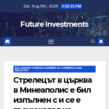
Skip
Sat. Aug 8th, 2026
3:05:24 PM
to
content
Future Investments
BULGARIAN-CHINESE CHAMBER OF COMMERCE AND
INDUSTRY
Стрелецът в църква
в Минеаполис е бил
изпълнен с и се е