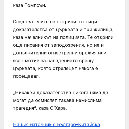
каза Томпсън.
Следователите са открили стотици
доказателства от църквата и три жилища,
каза началникът на полицията. Те открили
още писания от заподозрения, но не и
допълнителни огнестрелни оръжия или
ясен мотив за нападението срещу
църквата, която стрелецът някога е
посещавал.
„Никакви доказателства никога няма да
могат да осмислят такава немислима
трагедия“, каза О’Хара.
Нашия източник е Българо-Китайска