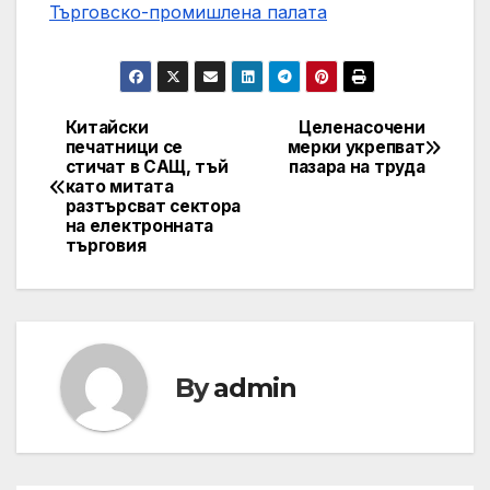
Търговско-промишлена палaта
Китайски
Целенасочени
Post
печатници се
мерки укрепват
стичат в САЩ, тъй
пазара на труда
navigation
като митата
разтърсват сектора
на електронната
търговия
By
admin