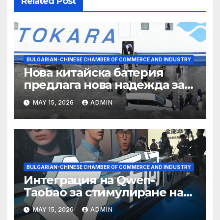
Related Post
BULGARIAN-CHINESE CHAMBER OF COMMERCE AND INDUSTRY
Нова китайска батерия
предлага нова надежда за
съхранение на водород
MAY 15, 2026
ADMIN
BULGARIAN-CHINESE CHAMBER OF COMMERCE AND INDUSTRY
Интеграция на Qwen-
Taobao за стимулиране на
пазаруването 618
MAY 15, 2026
ADMIN