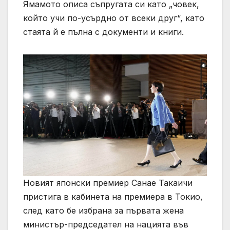
Ямамото описа съпругата си като „човек,
който учи по-усърдно от всеки друг“, като
стаята й е пълна с документи и книги.
Новият японски премиер Санае Такаичи
пристига в кабинета на премиера в Токио,
след като бе избрана за първата жена
министър-председател на нацията във