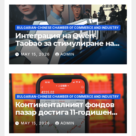
BULGARIAN-CHINESE CHAMBER OF COMMERCE AND INDUSTRY
Интеграция на Qwen-
Taobao за стимулиране на
пазаруването 618
MAY 15, 2026
ADMIN
BULGARIAN-CHINESE CHAMBER OF COMMERCE AND INDUSTRY
Континенталният фондов
пазар достига 11-годишен
връх
MAY 15, 2026
ADMIN