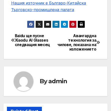
Нашия източник е Българо-Китайска
Търговско-промишлена палaта
Baidu ще пусне
Авангардна
Post
Xiaodu AI Glasses
технология за
следващия месец
чипове, показана на
navigation
изложението
By
admin