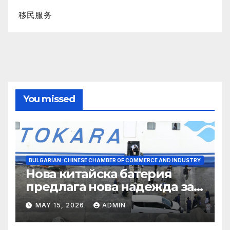
移民服务
You missed
BULGARIAN-CHINESE CHAMBER OF COMMERCE AND INDUSTRY
Нова китайска батерия
предлага нова надежда за
съхранение на водород
MAY 15, 2026
ADMIN