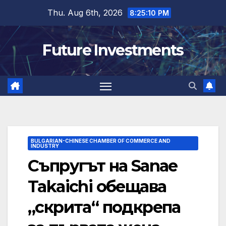
Skip
Thu. Aug 6th, 2026
8:25:11 PM
to
content
Future Investments
BULGARIAN-CHINESE CHAMBER OF COMMERCE AND
INDUSTRY
Съпругът на Sanae
Takaichi обещава
„скрита“ подкрепа