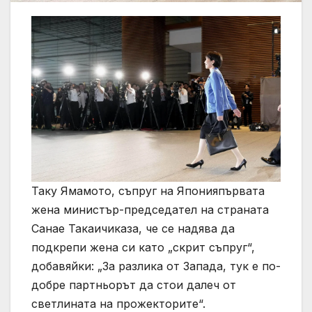
Таку Ямамото, съпруг на Японияпървата
жена министър-председател на страната
Санае Такаичиказа, че се надява да
подкрепи жена си като „скрит съпруг“,
добавяйки: „За разлика от Запада, тук е по-
добре партньорът да стои далеч от
светлината на прожекторите“.