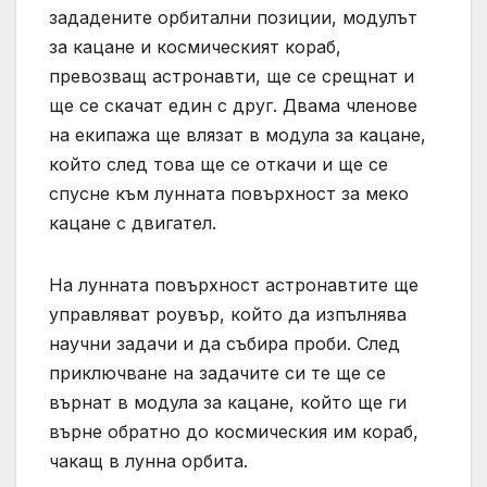
зададените орбитални позиции, модулът
за кацане и космическият кораб,
превозващ астронавти, ще се срещнат и
ще се скачат един с друг. Двама членове
на екипажа ще влязат в модула за кацане,
който след това ще се откачи и ще се
спусне към лунната повърхност за меко
кацане с двигател.
На лунната повърхност астронавтите ще
управляват роувър, който да изпълнява
научни задачи и да събира проби. След
приключване на задачите си те ще се
върнат в модула за кацане, който ще ги
върне обратно до космическия им кораб,
чакащ в лунна орбита.