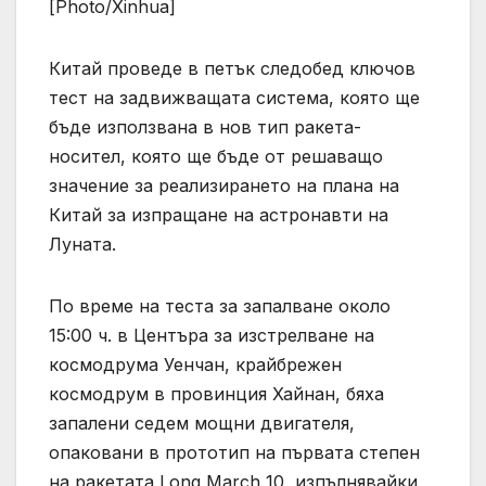
[Photo/Xinhua]
Китай проведе в петък следобед ключов
тест на задвижващата система, която ще
бъде използвана в нов тип ракета-
носител, която ще бъде от решаващо
значение за реализирането на плана на
Китай за изпращане на астронавти на
Луната.
По време на теста за запалване около
15:00 ч. в Центъра за изстрелване на
космодрума Уенчан, крайбрежен
космодрум в провинция Хайнан, бяха
запалени седем мощни двигателя,
опаковани в прототип на първата степен
на ракетата Long March 10, изпълнявайки