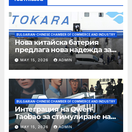
BULGARIAN-CHINESE CHAMBER OF COMMERCE AND INDUSTRY
Нова китайска батерия
предлага нова надежда за
съхранение на водород
MAY 15, 2026
ADMIN
BULGARIAN-CHINESE CHAMBER OF COMMERCE AND INDUSTRY
Интеграция на Qwen-
Taobao за стимулиране на
пазаруването 618
MAY 15, 2026
ADMIN