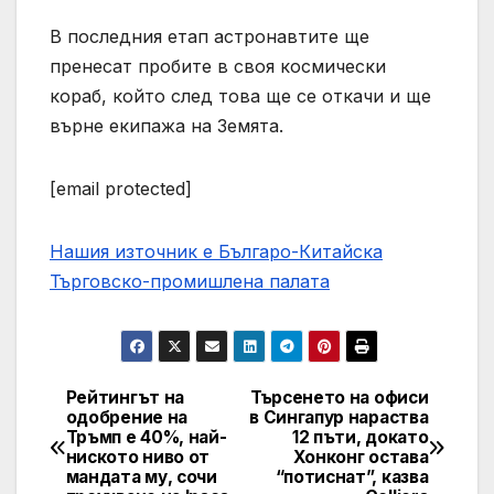
В последния етап астронавтите ще
пренесат пробите в своя космически
кораб, който след това ще се откачи и ще
върне екипажа на Земята.
[email protected]
Нашия източник е Българо-Китайска
Търговско-промишлена палaта
Рейтингът на
Търсенето на офиси
Post
одобрение на
в Сингапур нараства
Тръмп е 40%, най-
12 пъти, докато
navigation
ниското ниво от
Хонконг остава
мандата му, сочи
“потиснат”, казва