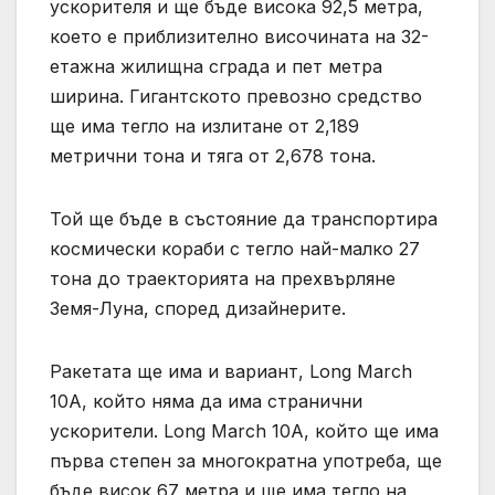
ускорителя и ще бъде висока 92,5 метра,
което е приблизително височината на 32-
етажна жилищна сграда и пет метра
ширина. Гигантското превозно средство
ще има тегло на излитане от 2,189
метрични тона и тяга от 2,678 тона.
Той ще бъде в състояние да транспортира
космически кораби с тегло най-малко 27
тона до траекторията на прехвърляне
Земя-Луна, според дизайнерите.
Ракетата ще има и вариант, Long March
10A, който няма да има странични
ускорители. Long March 10A, който ще има
първа степен за многократна употреба, ще
бъде висок 67 метра и ще има тегло на