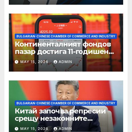
BULGARIAN-CHINESE CHAMBER OF COMMERCE AND INDUSTRY
Континенталният фондов
пазар достига 11-годишен
връх
MAY 15, 2026
ADMIN
BULGARIAN-CHINESE CHAMBER OF COMMERCE AND INDUSTRY
Китай започва репресии
срещу незаконните
практики в сектора на TCM
MAY 15, 2026
ADMIN