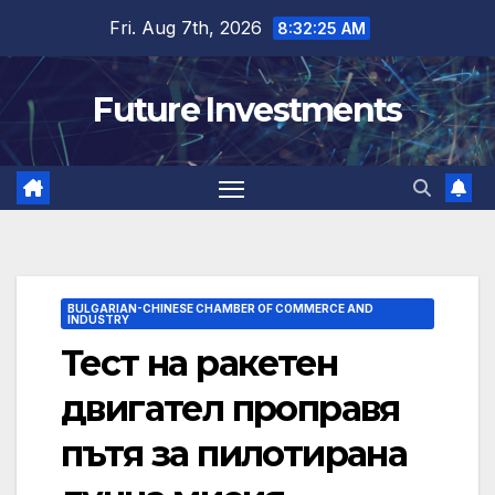
Skip
Fri. Aug 7th, 2026
8:32:26 AM
to
content
Future Investments
BULGARIAN-CHINESE CHAMBER OF COMMERCE AND
INDUSTRY
Тест на ракетен
двигател проправя
пътя за пилотирана