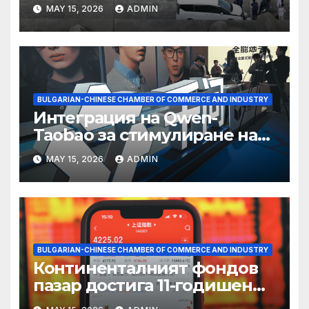
съхранение на водород
MAY 15, 2026
ADMIN
BULGARIAN-CHINESE CHAMBER OF COMMERCE AND INDUSTRY
Интеграция на Qwen-
Taobao за стимулиране на
пазаруването 618
MAY 15, 2026
ADMIN
BULGARIAN-CHINESE CHAMBER OF COMMERCE AND INDUSTRY
Континенталният фондов
пазар достига 11-годишен
връх