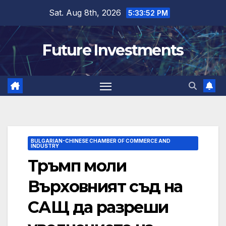
Skip
Sat. Aug 8th, 2026
5:33:52 PM
to
content
Future Investments
BULGARIAN-CHINESE CHAMBER OF COMMERCE AND
INDUSTRY
Тръмп моли
Върховният съд на
САЩ да разреши