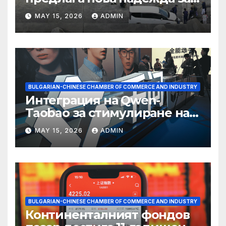
съхранение на водород
MAY 15, 2026
ADMIN
BULGARIAN-CHINESE CHAMBER OF COMMERCE AND INDUSTRY
Интеграция на Qwen-
Taobao за стимулиране на
пазаруването 618
MAY 15, 2026
ADMIN
BULGARIAN-CHINESE CHAMBER OF COMMERCE AND INDUSTRY
Континенталният фондов