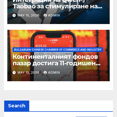
Taobao за стимулиране на
пазаруването 618
MAY 15, 2026
ADMIN
BULGARIAN-CHINESE CHAMBER OF COMMERCE AND INDUSTRY
Континенталният фондов
пазар достига 11-годишен
връх
MAY 15, 2026
ADMIN
Search