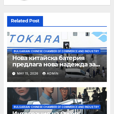
Related Post
BULGARIAN-CHINESE CHAMBER OF COMMERCE AND INDUSTRY
Нова китайска батерия
предлага нова надежда за
съхранение на водород
MAY 15, 2026
ADMIN
BULGARIAN-CHINESE CHAMBER OF COMMERCE AND INDUSTRY
Интеграция на Qwen-