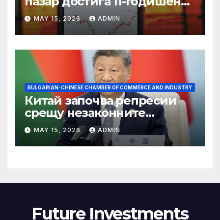
пазар достига 11-годишен
връх
MAY 15, 2026
ADMIN
BULGARIAN-CHINESE CHAMBER OF COMMERCE AND INDUSTRY
Китай започва репресии
срещу незаконните
практики в сектора на TCM
MAY 15, 2026
ADMIN
Future Investments