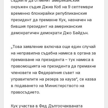
съдиите да отменят американския
окръжен съдия Джиа Коб на 9 септември
временно блокирайки републиканския
президент да премахне Кук, назначен на
бившия президент на американския
демократичен демократи Джо Байдън.
„Това заявление включва още един случай
на неправилна съдебна намеса в органа за
премахване на президента – тук намеса в
правомощията на президента да премахне
членовете на Федералния съвет на
управителите на резерв за кауза“, се казва
в подаването на Министерството на
правосъдието.
Кук участва в Фед Дългоочакваната