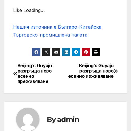
Like Loading…
Нашия източник е Българо-Китайска
Търговско-промишлена палaта
Beijing’s Guyaju
Beijing’s Guyaju
Post
разгръща ново
разгръща ново
есенно
есенно изживяване
navigation
преживяване
By
admin