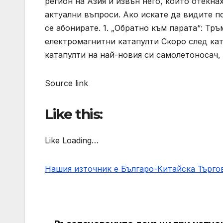
регион на Азия и извън него, които отекн
актуални въпроси. Ако искате да видите п
се абонирате. 1. „Обратно към парата“: Тр
електромагнитни катапулти Скоро след ка
катапулти на най-новия си самолетоносач
Source link
Like this:
Like Loading…
Нашия източник е Българо-Китайска Търг