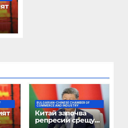
ят
F
BULGARIAN-CHINESE CHAMBER OF
COMMERCE AND INDUSTRY
ият
Китай започва
репресии срещу
незаконните