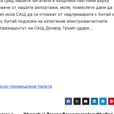
аха сред нашите читатели и хвърлиха светлина върху
овече от нашите репортажи, моля, помислете дали да 
ъмп иска САЩ да се откажат от надпреварата с Китай 
то Китай подложи на изпитание електромагнитните
, президентът на САЩ Доналд Тръмп удари…
овско-промишлена палaта