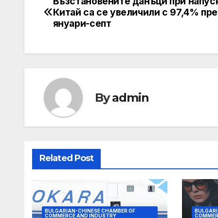
Възстановените данъци при напус
Post
Китай са се увеличили с 97,4% пре
navigation
януари-септ
By
admin
Related Post
BULGARIAN-CHINESE CHAMBER OF
BULGARI
COMMERCE AND INDUSTRY
COMMER