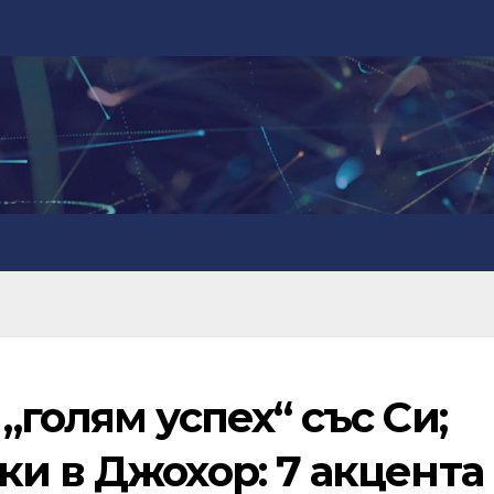
„голям успех“ със Си;
и в Джохор: 7 акцента