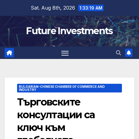
Skip
Sat. Aug 8th, 2026
1:33:20 AM
to
content
Future Investments
BULGARIAN-CHINESE CHAMBER OF COMMERCE AND
INDUSTRY
Търговските
консултации са
ключ към