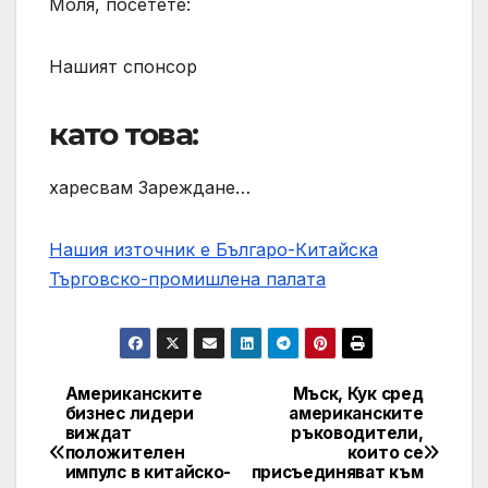
Моля, посетете:
Нашият спонсор
като това:
харесвам Зареждане…
Нашия източник е Българо-Китайска
Търговско-промишлена палaта
Американските
Мъск, Кук сред
Post
бизнес лидери
американските
виждат
ръководители,
navigation
положителен
които се
импулс в китайско-
присъединяват към