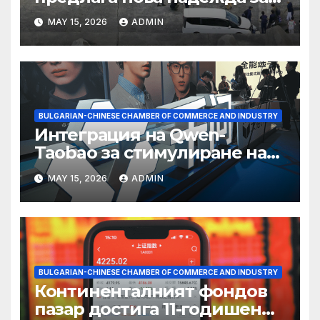
съхранение на водород
MAY 15, 2026
ADMIN
BULGARIAN-CHINESE CHAMBER OF COMMERCE AND INDUSTRY
Интеграция на Qwen-
Taobao за стимулиране на
пазаруването 618
MAY 15, 2026
ADMIN
BULGARIAN-CHINESE CHAMBER OF COMMERCE AND INDUSTRY
Континенталният фондов
пазар достига 11-годишен