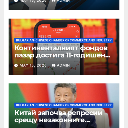
MAY 15, 2026
ADMIN
BULGARIAN-CHINESE CHAMBER OF COMMERCE AND INDUSTRY
Континенталният фондов
пазар достига 11-годишен
връх
MAY 15, 2026
ADMIN
BULGARIAN-CHINESE CHAMBER OF COMMERCE AND INDUSTRY
Китай започва репресии
срещу незаконните
практики в сектора на TCM