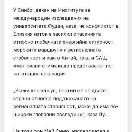
У Синбо, декан на Института за
международни изследвания на
университета Фудан, каза, че конфликтът в
Близкия изток е засилил опасенията
относно глобалната енергийна сигурност,
морските маршрути и регионалната
стабилност и както Китай, така и САЩ
имат силни стимули да предотвратят по-
нататъшна ескалация.
„Всеки консенсус, постигнат от двете
страни относно поддържането на
регионалната стабилност, може да има по-
широки глобални последици“, каза Ву.
На този фон Мей Синю, изследовател в