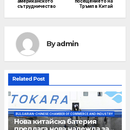
американското
посещението на
сътрудничество
Тръмп в Китай
By
admin
Related Post
BULGARIAN-CHINESE CHAMBER OF COMMERCE AND INDUSTRY
Нова китайска батерия
предлага нова надежда за