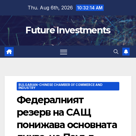
Skip
Thu. Aug 6th, 2026
10:32:15 AM
to
content
Future Investments
BULGARIAN-CHINESE CHAMBER OF COMMERCE AND
INDUSTRY
Федералният
резерв на САЩ
понижава основната