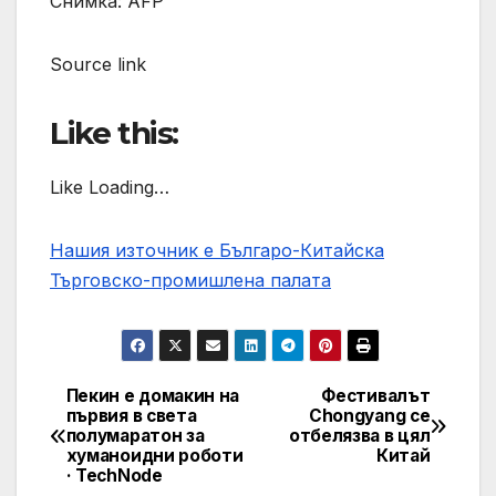
Снимка: AFP
Source link
Like this:
Like Loading…
Нашия източник е Българо-Китайска
Търговско-промишлена палaта
Пекин е домакин на
Фестивалът
Post
първия в света
Chongyang се
полумаратон за
отбелязва в цял
navigation
хуманоидни роботи
Китай
· TechNode