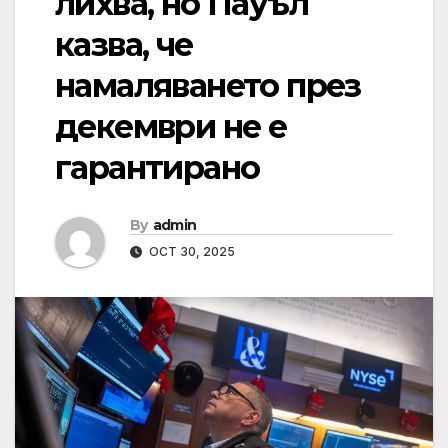
лихва, но Пауъл
казва, че
намаляването през
декември не е
гарантирано
By
admin
OCT 30, 2025