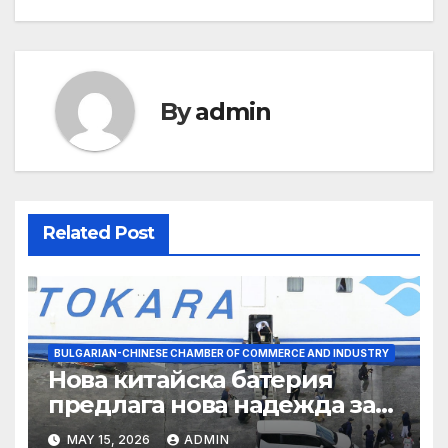
By
admin
Related Post
BULGARIAN-CHINESE CHAMBER OF COMMERCE AND INDUSTRY
Нова китайска батерия
предлага нова надежда за
съхранение на водород
MAY 15, 2026
ADMIN