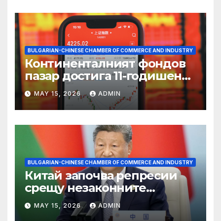
BULGARIAN-CHINESE CHAMBER OF COMMERCE AND INDUSTRY
Континенталният фондов
пазар достига 11-годишен
връх
MAY 15, 2026
ADMIN
BULGARIAN-CHINESE CHAMBER OF COMMERCE AND INDUSTRY
Китай започва репресии
срещу незаконните
практики в сектора на TCM
MAY 15, 2026
ADMIN