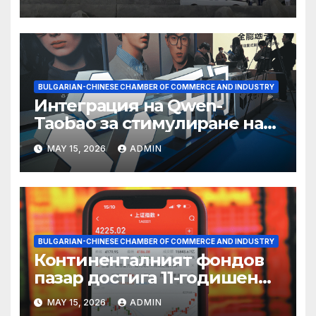
BULGARIAN-CHINESE CHAMBER OF COMMERCE AND INDUSTRY
Интеграция на Qwen-
Taobao за стимулиране на
пазаруването 618
MAY 15, 2026
ADMIN
BULGARIAN-CHINESE CHAMBER OF COMMERCE AND INDUSTRY
Континенталният фондов
пазар достига 11-годишен
връх
MAY 15, 2026
ADMIN