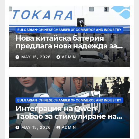
BULGARIAN-CHINESE CHAMBER OF COMMERCE AND INDUSTRY
Нова китайска батерия
предлага нова надежда за
съхранение на водород
MAY 15, 2026
ADMIN
BULGARIAN-CHINESE CHAMBER OF COMMERCE AND INDUSTRY
Интеграция на Qwen-
Taobao за стимулиране на
пазаруването 618
MAY 15, 2026
ADMIN