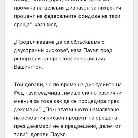
промяна на целевия диапазон за лихвения
процент на федералните фондове на тази
среща“, каза Фед.
„Продължаваме да се сблъскваме с
двустранни рискове“, каза Пауъл пред
репортери на пресконференция във
Вашингтон.
Той добави, че по време на дискусиите на
Фед тази седмица „имаше силно различни
мнения за това как да се процедира през
декември“. „По-нататъшното намаляване
на основния лихвен процент на срещата
през декември не е предрешено, далеч от
това“, добави Пауъл.