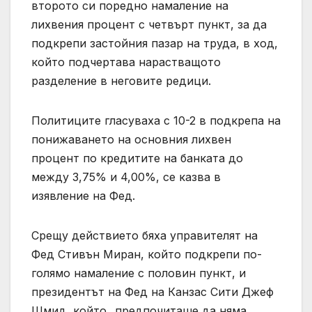
второто си поредно намаление на
лихвения процент с четвърт пункт, за да
подкрепи застойния пазар на труда, в ход,
който подчертава нарастващото
разделение в неговите редици.
Политиците гласуваха с 10-2 в подкрепа на
понижаването на основния лихвен
процент по кредитите на банката до
между 3,75% и 4,00%, се казва в
изявление на Фед.
Срещу действието бяха управителят на
Фед Стивън Миран, който подкрепи по-
голямо намаление с половин пункт, и
президентът на Фед на Канзас Сити Джеф
Шмид, който „предпочиташе да няма