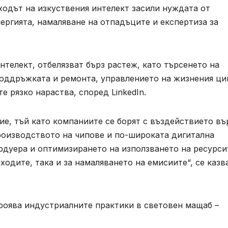
ъзходът на изкуствения интелект засили нуждата от
ергията, намаляване на отпадъците и експертиза за
нтелект, отбелязват бърз растеж, като търсенето на
поддръжката и ремонта, управлението на жизнения ци
 рязко нараства, според LinkedIn.
е, тъй като компаниите се борят с въздействието въ
производството на чипове и по-широката дигитална
рдуера и оптимизирането на използването на ресурси
ходите, така и за намаляването на емисиите“, се казв
кроява индустриалните практики в световен мащаб –