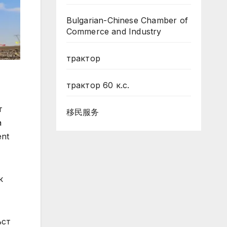
Bulgarian-Chinese Chamber of
Commerce and Industry
трактор
трактор 60 к.с.
т
移民服务
а
ent
к
ъст