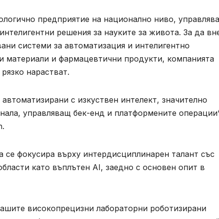
нологично предприятие на национално ниво, управляв
 интелигентни решения за науките за живота. За да в
ани системи за автоматизация и интелигентно
и материали и фармацевтични продукти, компанията
 рязко нарастват.
, автоматизирани с изкуствен интелект, значително
нала, управляващ бек-енд и платформените операции“
h.
га се фокусира върху интердисциплинарен талант със
бласти като въплътен AI, заедно с основен опит в
нашите високопрецизни лабораторни роботизирани