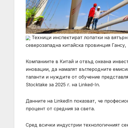
Техници инспектират лопатки на вятърн
северозападна китайска провинция Гансу,
Компаниите в Китай и отвъд океана инвест
иновации, да намалят въглеродните емисии
таланти и нуждите от обучение представля
Stocktake за 2025 г. на Linked-In.
Данните на LinkedIn показват, че професио
процент от средния за света.
Сред всички индустрии технологичният се