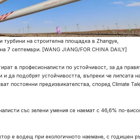
и турбини на строителна площадка в Zhangye,
 на 7 септември. [WANG JIANG/FOR CHINA DAILY]
ират в професионалисти по устойчивост, за да правя
 и да подобрят устойчивостта, въпреки че липсата н
ват постоянни предизвикателства, според Climate Tal
налисти със зелени умения се наемат с 46,6% по-висо
ктор е водещ при екологичното наемане, с годишен р