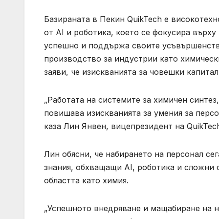
Базираната в Пекин QuikTech е високотех
от AI и роботика, което се фокусира върху
успешно и поддържа своите усъвършенств
производство за индустрии като химическ
заяви, че изискванията за човешки капитал
„Работата на системите за химичен синтез
повишава изискванията за умения за персо
каза Лин Янвен, вицепрезидент на QuikTec
Лин обясни, че набирането на персонал се
знания, обхващащи AI, роботика и сложни о
областта като химия.
„Успешното внедряване и мащабиране на 