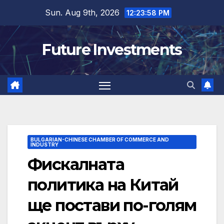
Skip
Sun. Aug 9th, 2026
12:23:58 PM
to
content
Future Investments
BULGARIAN-CHINESE CHAMBER OF COMMERCE AND
INDUSTRY
Фискалната
политика на Китай
ще постави по-голям