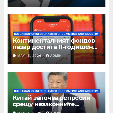
BULGARIAN-CHINESE CHAMBER OF COMMERCE AND INDUSTRY
Континенталният фондов
пазар достига 11-годишен
връх
MAY 15, 2026
ADMIN
BULGARIAN-CHINESE CHAMBER OF COMMERCE AND INDUSTRY
Китай започва репресии
срещу незаконните
практики в сектора на TCM
MAY 15, 2026
ADMIN