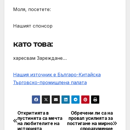
Моля, посетете:
Нашият спонсор
като това:
харесвам Зареждане…
Нашия източник е Българо-Китайска
Търговско-промишлена палaта
Откритията в
Обречени ли са на
Post
пустинята са мечта
провал усилията за
на любителите на
постигане на мирно
navigation
историята
споразумение