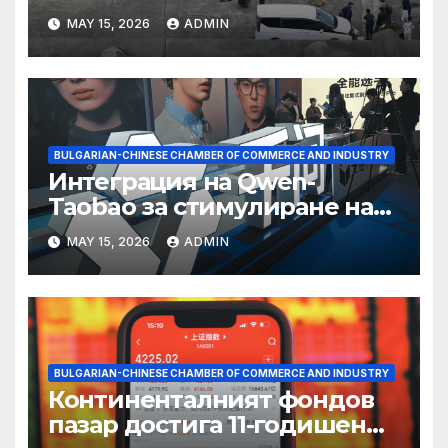
съхранение на водород
MAY 15, 2026
ADMIN
BULGARIAN-CHINESE CHAMBER OF COMMERCE AND INDUSTRY
Интеграция на Qwen-
Taobao за стимулиране на
пазаруването 618
MAY 15, 2026
ADMIN
BULGARIAN-CHINESE CHAMBER OF COMMERCE AND INDUSTRY
Континенталният фондов
пазар достига 11-годишен