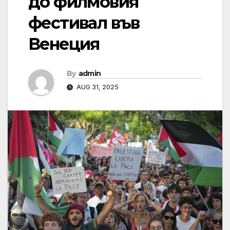
до филмовия
фестивал във
Венеция
By
admin
AUG 31, 2025