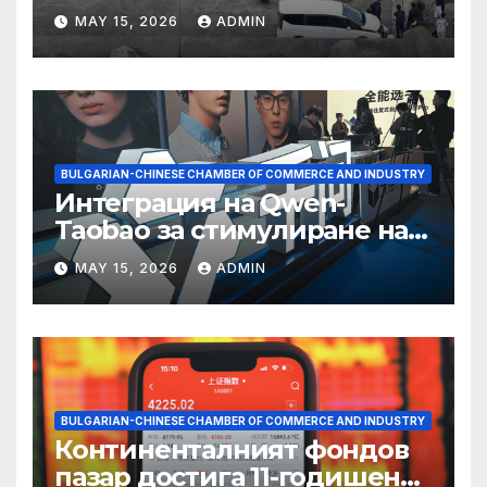
съхранение на водород
MAY 15, 2026
ADMIN
BULGARIAN-CHINESE CHAMBER OF COMMERCE AND INDUSTRY
Интеграция на Qwen-
Taobao за стимулиране на
пазаруването 618
MAY 15, 2026
ADMIN
BULGARIAN-CHINESE CHAMBER OF COMMERCE AND INDUSTRY
Континенталният фондов
пазар достига 11-годишен