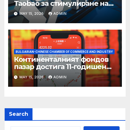
Taobao за стимулиране на
пазаруването 618
MAY 15, 2026
ADMIN
BULGARIAN-CHINESE CHAMBER OF COMMERCE AND INDUSTRY
Континенталният фондов
пазар достига 11-годишен
връх
MAY 15, 2026
ADMIN
Search