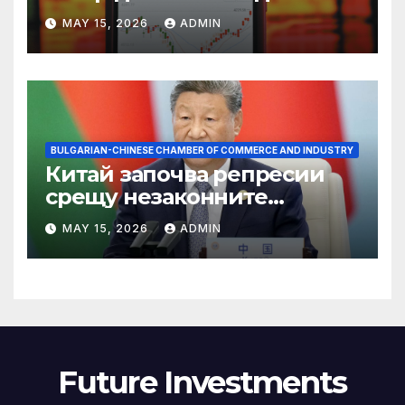
връх
MAY 15, 2026
ADMIN
BULGARIAN-CHINESE CHAMBER OF COMMERCE AND INDUSTRY
Китай започва репресии
срещу незаконните
практики в сектора на TCM
MAY 15, 2026
ADMIN
Future Investments