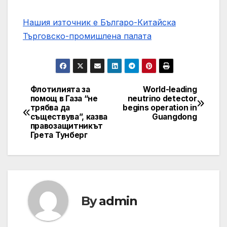
Нашия източник е Българо-Китайска
Търговско-промишлена палaта
Флотилията за
World-leading
Post
помощ в Газа “не
neutrino detector
трябва да
begins operation in
navigation
съществува”, казва
Guangdong
правозащитникът
Грета Тунберг
By
admin