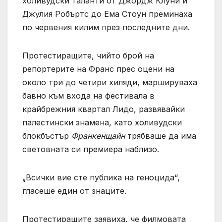
холивудски таланти от Джордж Клуни и
Джулия Робъртс до Ема Стоун преминаха
по червения килим през последните дни.
Протестиращите, чийто брой на
репортерите на Франс прес оцени на
около три до четири хиляди, маршируваха
бавно към входа на фестивала в
крайбрежния квартал Лидо, развявайки
палестински знамена, като холивудски
блокбъстър
Франкенщайн
трябваше да има
световната си премиера наблизо.
„Всички вие сте публика на геноцида“,
гласеше един от знаците.
Протестиращите заявиха, че филмовата