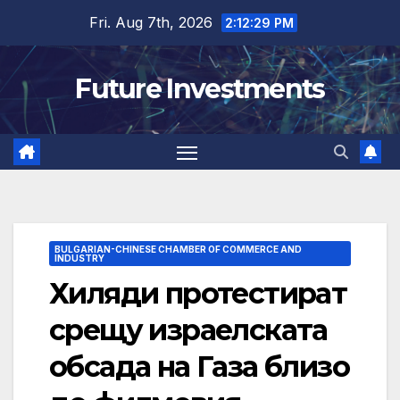
Skip
Fri. Aug 7th, 2026
2:12:29 PM
to
content
Future Investments
BULGARIAN-CHINESE CHAMBER OF COMMERCE AND
INDUSTRY
Хиляди протестират
срещу израелската
обсада на Газа близо