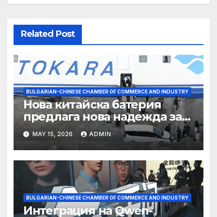
Related Post
BULGARIAN-CHINESE CHAMBER OF COMMERCE AND INDUSTRY
Нова китайска батерия
предлага нова надежда за
съхранение на водород
MAY 15, 2026
ADMIN
BULGARIAN-CHINESE CHAMBER OF COMMERCE AND INDUSTRY
Интеграция на Qwen-