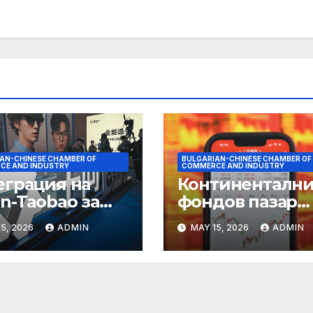
AN-CHINESE CHAMBER OF
BULGARIAN-CHINESE CHAMBER OF
CE AND INDUSTRY
COMMERCE AND INDUSTRY
еграция на
Континентални
n-Taobao за
фондов пазар
мулиране на
достига 11-
5, 2026
ADMIN
MAY 15, 2026
ADMIN
руването 618
годишен връх