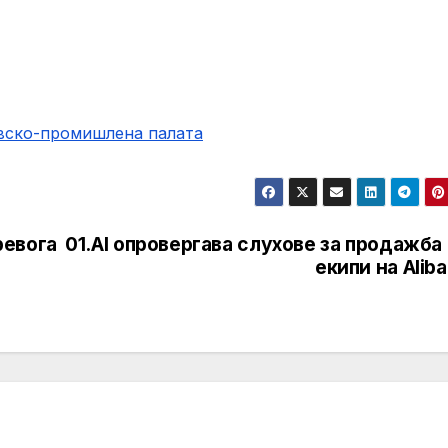
овско-промишлена палaта
ревога
01.AI опровергава слухове за продажба
екипи на Alib