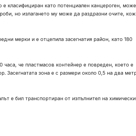
о е класифициран като потенциален канцероген, може
проби, но излагането му може да раздразни очите, кож
едни мерки и е отцепила засегнатия район, като 180
10 часа, че пластмасов контейнер е повреден, което е
. Засегнатата зона е с размери около 0,5 на два мет
лът е бил транспортиран от изпълнител на химически