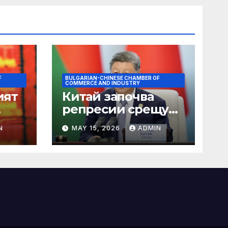
F
BULGARIAN-CHINESE CHAMBER OF
COMMERCE AND INDUSTRY
ият
Китай започва
репресии срещу
незаконните
N
MAY 15, 2026
ADMIN
практики в сектора
на TCM