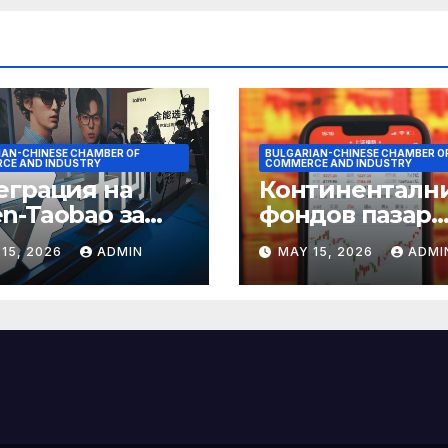
IAN-CHINESE CHAMBER OF
BULGARIAN-CHINESE CHAMBER O
CE AND INDUSTRY
COMMERCE AND INDUSTRY
еграция на
Континенталн
n-Taobao за
фондов пазар
мулиране на
достига 11-
15, 2026
ADMIN
MAY 15, 2026
ADMI
аруването 618
годишен връх