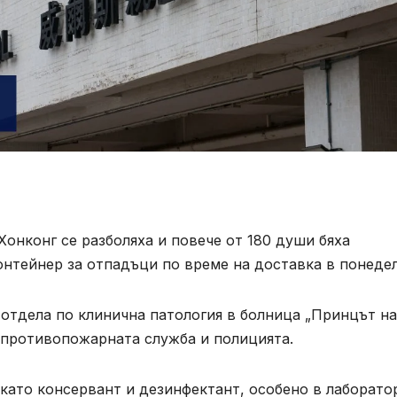
онконг се разболяха и повече от 180 души бяха
онтейнер за отпадъци по време на доставка в понеде
 отдела по клинична патология в болница „Принцът на
 противопожарната служба и полицията.
като консервант и дезинфектант, особено в лаборато