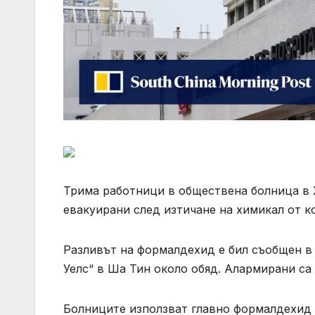
Трима работници в обществена болница в Х
евакуирани след изтичане на химикал от к
Разливът на формалдехид е бил съобщен в
Уелс“ в Ша Тин около обяд. Алармирани са
Болниците използват главно формалдехид 