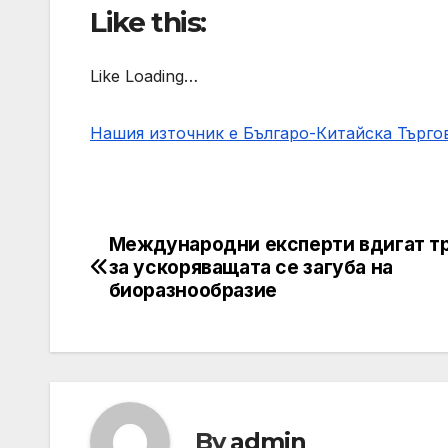
Like this:
Like Loading…
Нашия източник е Българо-Китайска Търг
Международни експерти вдигат т
Post
за ускоряващата се загуба на
navigation
биоразнообразие
By
admin