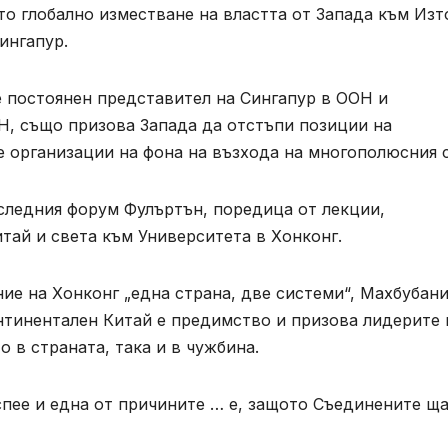
о глобално изместване на властта от Запада към Изт
ингапур.
 постоянен представител на Сингапур в ООН и
Н, също призова Запада да отстъпи позиции на
организации на фона на възхода на многополюсния с
оследния форум Фулъртън, поредица от лекции,
тай и света към Университета в Хонконг.
ние на Хонконг „една страна, две системи“, Махбубан
онтинентален Китай е предимство и призова лидерите
 в страната, така и в чужбина.
спее и една от причините … е, защото Съединените щ