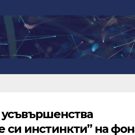
а усъвършенства
е си инстинкти” на фон