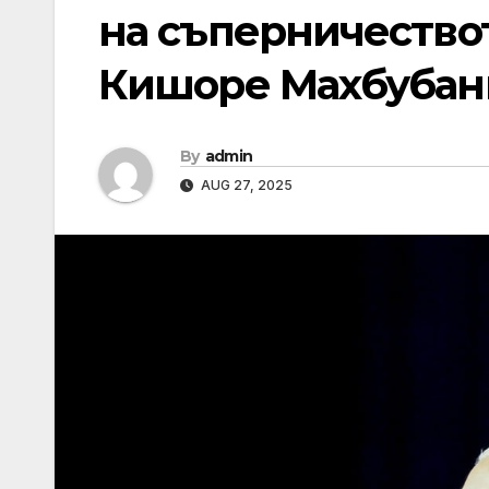
на съперничество
Кишоре Махбубан
By
admin
AUG 27, 2025