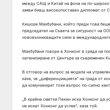
между САЩ и Китай на фона на по-широкот
заяви бивш високопоставен дипломат от С
Кишоре Махбубани, който преди това беше
председател на Съвета за сигурност на ОО
нововъзникващите сили в международните 
Махбубани говори в Хонконг в сряда на п
организирана от Центъра за съвременен Ки
В отговор на въпрос за модела на управле
каза, че „диференциацията“ на града от к
да комуникират този въпрос по-силно както
„В крайна сметка Пекин иска Хонконг да у
не искат Хонконг да успее“, каза той.