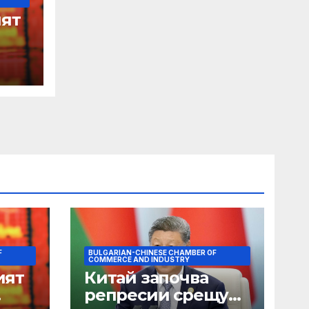
ят
F
BULGARIAN-CHINESE CHAMBER OF
COMMERCE AND INDUSTRY
ият
Китай започва
репресии срещу