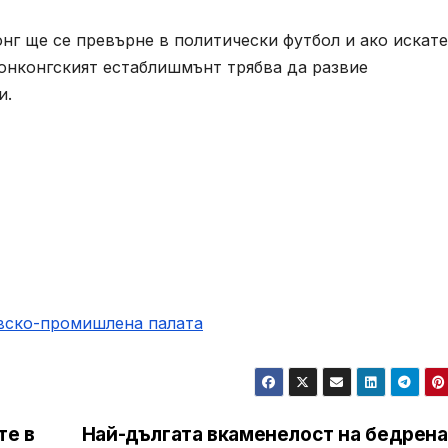
г ще се превърне в политически футбол и ако искате
хонконгският естаблишмънт трябва да развие
и.
овско-промишлена палaта
те в
Най-дългата вкаменелост на бедрена