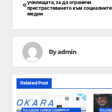
училищата, за да ограничи
navigation
пристрастяването към социалните
медии
By
admin
Related Post
BULGARIAN-CHINESE CHAMBER OF
BULGARI