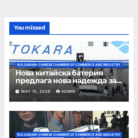
You missed
BULGARIAN-CHINESE CHAMBER OF COMMERCE AND INDUSTRY
Нова китайска батерия
предлага нова надежда за
съхранение на водород
MAY 15, 2026
ADMIN
BULGARIAN-CHINESE CHAMBER OF COMMERCE AND INDUSTRY