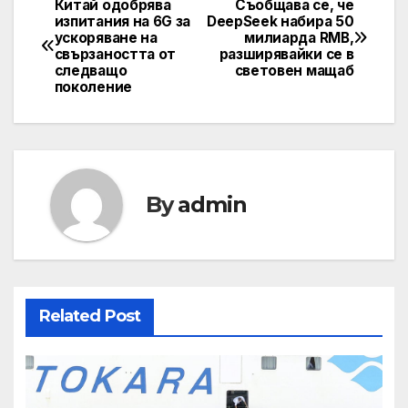
Китай одобрява
Съобщава се, че
Post
изпитания на 6G за
DeepSeek набира 50
ускоряване на
милиарда RMB,
navigation
свързаността от
разширявайки се в
следващо
световен мащаб
поколение
By
admin
Related Post