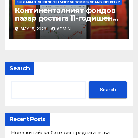
BULGARIAN-CHINESE CHAMBER OF COMMERCE AND INDUSTRY
Континенталният фондов
пазар достига 11-годишен
връх
MAY 15, 2026
ADMIN
Search
Search
Recent Posts
Нова китайска батерия предлага нова