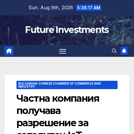
Skip
Sun. Aug 9th, 2026
5:38:18 AM
to
content
Future Investments
BULGARIAN-CHINESE CHAMBER OF COMMERCE AND
INDUSTRY
Частна компания
получава
разрешение за