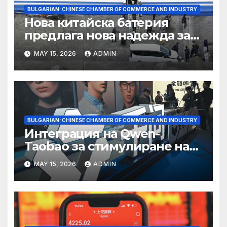
BULGARIAN-CHINESE CHAMBER OF COMMERCE AND INDUSTRY
Нова китайска батерия
предлага нова надежда за
съхранение на водород
MAY 15, 2026
ADMIN
BULGARIAN-CHINESE CHAMBER OF COMMERCE AND INDUSTRY
Интеграция на Qwen-
Taobao за стимулиране на
пазаруването 618
MAY 15, 2026
ADMIN