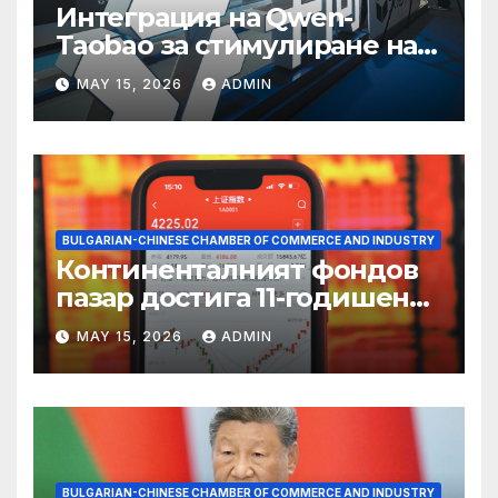
Интеграция на Qwen-
Taobao за стимулиране на
пазаруването 618
MAY 15, 2026
ADMIN
BULGARIAN-CHINESE CHAMBER OF COMMERCE AND INDUSTRY
Континенталният фондов
пазар достига 11-годишен
връх
MAY 15, 2026
ADMIN
BULGARIAN-CHINESE CHAMBER OF COMMERCE AND INDUSTRY