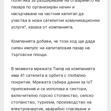
политика за разширяване на отварянето на
пазара по организиран начин и
насърчаване на частния капитал да
участва в нови сателитни комуникационни
услуги“, казаха от компанията.
Компанията добави, че този ход ще даде
силен импулс на капиталовия пазар на
търговски площи.
В момента мрежата Tianqi на компанията
има 41 сателита в орбита с глобално
покритие. Мрежата събира данни за IoT
приложения и се използва в сектори,
включително горско стопанство, селско
стопанство, туризъм, производство на
електроенергия, аварийно спасяване и