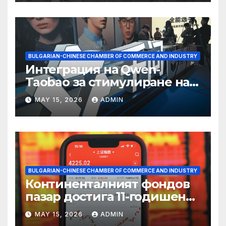
BULGARIAN-CHINESE CHAMBER OF COMMERCE AND INDUSTRY
Интеграция на Qwen-
Taobao за стимулиране на
пазаруването 618
MAY 15, 2026
ADMIN
BULGARIAN-CHINESE CHAMBER OF COMMERCE AND INDUSTRY
Континенталният фондов
пазар достига 11-годишен
връх
MAY 15, 2026
ADMIN