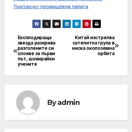
Търговско-промишлена палaта
Експлодираща
Китай изстрелва
Post
звезда разкрива
сателитна група в
разголените си
ниска околоземна
navigation
слоеве за първи
орбита
път, шокирайки
учените
By
admin