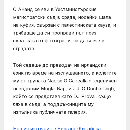
О Анаид се яви в Уестминстърския
магистратски съд в сряда, носейки шала
на куфия, свързан с палестинската кауза, и
трябваше да си проправи път през
схватката от фотографи, за да влезе в
сградата.
Той седеше до преводач на ирландски
език по време на изслушването, а колегите
му от групата Naoise O Caireallain, сценичен
псевдоним Moglai Bap, и J.J. O Dochartaigh,
който се представя като DJ Provai, също
бяха в съда, а поддръжниците му
изпълниха публичната галерия.
Нашия източник е Българо-Китайска