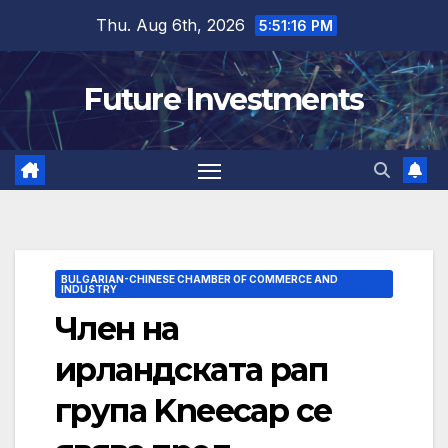
Skip
Thu. Aug 6th, 2026
5:51:17 PM
to
content
Future Investments
BULGARIAN-CHINESE CHAMBER OF COMMERCE AND
INDUSTRY
Член на
ирландската рап
група Kneecap се