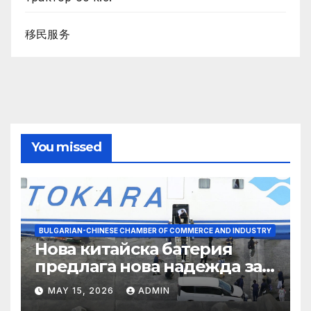
移民服务
You missed
BULGARIAN-CHINESE CHAMBER OF COMMERCE AND INDUSTRY
Нова китайска батерия
предлага нова надежда за
съхранение на водород
MAY 15, 2026
ADMIN