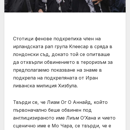
Стотици фенове подкрепиха член на
ирландската рап група Kneecap в сряда в
лондонски съд, докато той се опитваше
да отхвърли обвинението в тероризъм за
предполагаемо показване на знаме в
подкрепа на подкрепяната от Иран
ливанска милиция Хизбула.
Твърди се, че Лиам Ог О Аннайд, който
първоначално беше обвинен под
англицизираното име Лиъм О’Хана и чието
сценично име е Мо Чара, се твърди, че е