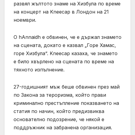
развял жълтото знаме на Хизбула по време
на концерт на Kneecap в Лондон на 21
ноември.
O hAnnaidh е обвинен, че е държал знамето
на сцената, докато е казвал „Горе Хамас,
горе Хизбула“. Kneecap казаха, че знамето
е било хвърлено на сцената по време на
тяхното изпълнение.
27-годишният мъж беше обвинен през май
по Закона за тероризма, който прави
криминално престъпление показването на
статия по начин, който предизвиква
основателно подозрение, че някой е
поддръжник на забранена организация.