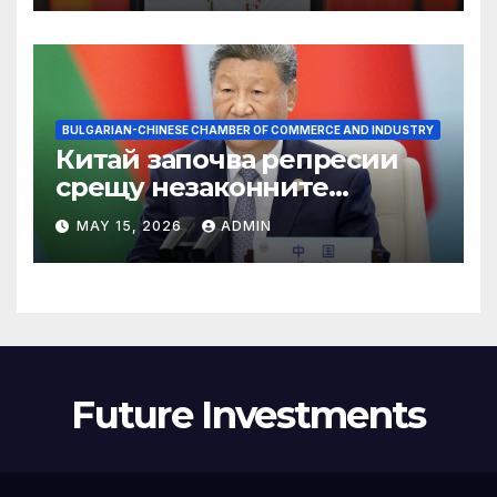
BULGARIAN-CHINESE CHAMBER OF COMMERCE AND INDUSTRY
Китай започва репресии
срещу незаконните
практики в сектора на TCM
MAY 15, 2026
ADMIN
Future Investments