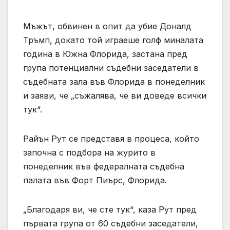
Мъжът, обвинен в опит да убие Доналд
Тръмп, докато той играеше голф миналата
година в Южна Флорида, застана пред
група потенциални съдебни заседатели в
съдебната зала във Флорида в понеделник
и заяви, че „съжалява, че ви доведе всички
тук“.
Райън Рут се представя в процеса, който
започна с подбора на журито в
понеделник във федералната съдебна
палата във Форт Пиърс, Флорида.
„Благодаря ви, че сте тук“, каза Рут пред
първата група от 60 съдебни заседатели,