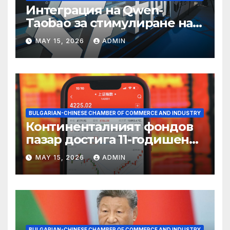
Интеграция на Qwen-
Taobao за стимулиране на
пазаруването 618
MAY 15, 2026
ADMIN
BULGARIAN-CHINESE CHAMBER OF COMMERCE AND INDUSTRY
Континенталният фондов
пазар достига 11-годишен
връх
MAY 15, 2026
ADMIN
BULGARIAN-CHINESE CHAMBER OF COMMERCE AND INDUSTRY