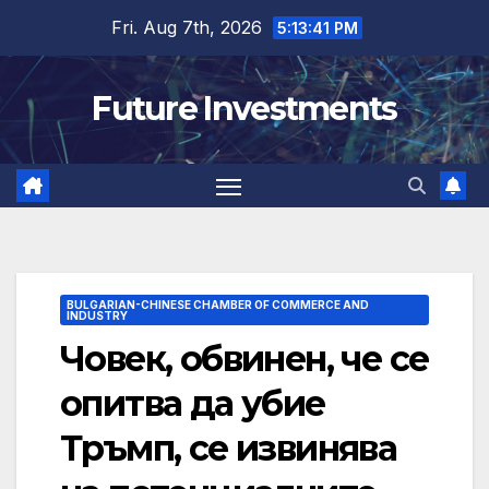
Skip
Fri. Aug 7th, 2026
5:13:42 PM
to
content
Future Investments
BULGARIAN-CHINESE CHAMBER OF COMMERCE AND
INDUSTRY
Човек, обвинен, че се
опитва да убие
Тръмп, се извинява