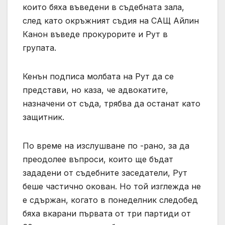
които бяха въведени в съдебната зала,
след като окръжният съдия на САЩ Айлин
Канон въведе прокурорите и Рут в
групата.
Кенън подписа молбата на Рут да се
представи, но каза, че адвокатите,
назначени от съда, трябва да останат като
защитник.
По време на изслушване по -рано, за да
преодолее въпроси, които ще бъдат
зададени от съдебните заседатели, Рут
беше частично окован. Но той изглежда не
е сдържан, когато в понеделник следобед
бяха вкарани първата от три партиди от