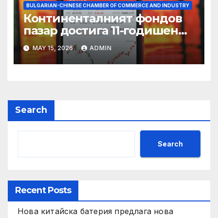
BULGARIAN-CHINESE CHAMBER OF COMMERCE AND INDUSTRY
Континенталният фондов
пазар достига 11-годишен
връх
MAY 15, 2026
ADMIN
Search
Search
Recent Posts
Нова китайска батерия предлага нова