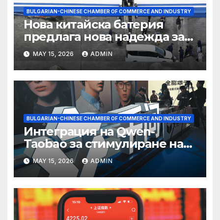
BULGARIAN-CHINESE CHAMBER OF COMMERCE AND INDUSTRY
Нова китайска батерия
предлага нова надежда за
съхранение на водород
MAY 15, 2026
ADMIN
BULGARIAN-CHINESE CHAMBER OF COMMERCE AND INDUSTRY
Интеграция на Qwen-
Taobao за стимулиране на
пазаруването 618
MAY 15, 2026
ADMIN