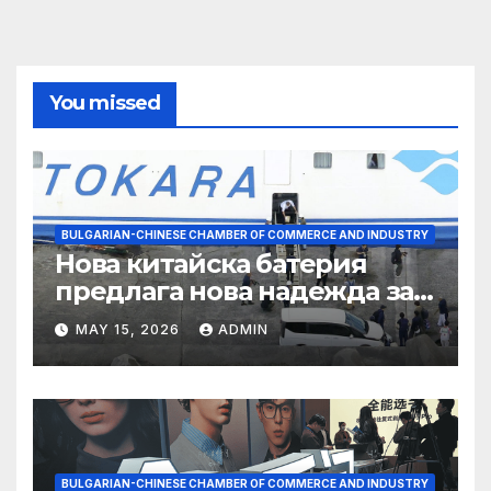
You missed
BULGARIAN-CHINESE CHAMBER OF COMMERCE AND INDUSTRY
Нова китайска батерия
предлага нова надежда за
съхранение на водород
MAY 15, 2026
ADMIN
BULGARIAN-CHINESE CHAMBER OF COMMERCE AND INDUSTRY