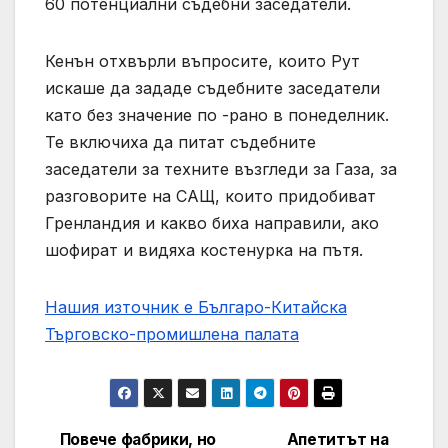
60 потенциални съдебни заседатели.
Кенън отхвърли въпросите, които Рут
искаше да зададе съдебните заседатели
като без значение по -рано в понеделник.
Те включиха да питат съдебните
заседатели за техните възгледи за Газа, за
разговорите на САЩ, които придобиват
Гренландия и какво биха направили, ако
шофират и видяха костенурка на пътя.
Нашия източник е Българо-Китайска
Търговско-промишлена палaта
Повече фабрики, но
Апетитът на