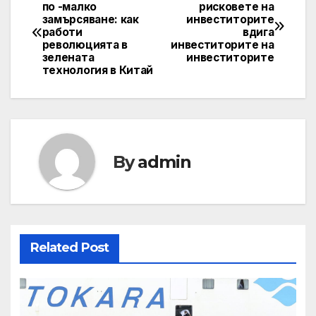
Post
по -малко
рисковете на
замърсяване: как
инвеститорите
navigation
работи
вдига
революцията в
инвеститорите на
зелената
инвеститорите
технология в Китай
By
admin
Related Post