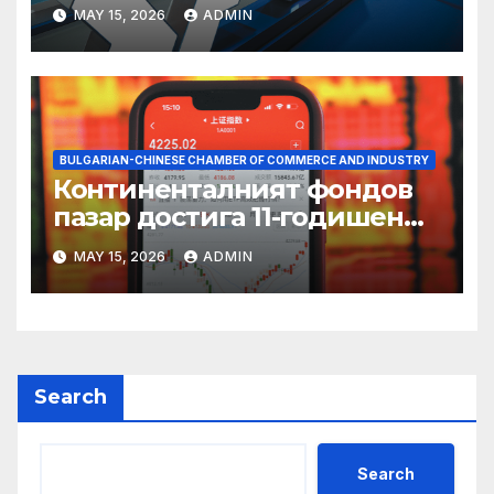
пазаруването 618
MAY 15, 2026
ADMIN
BULGARIAN-CHINESE CHAMBER OF COMMERCE AND INDUSTRY
Континенталният фондов
пазар достига 11-годишен
връх
MAY 15, 2026
ADMIN
Search
Search