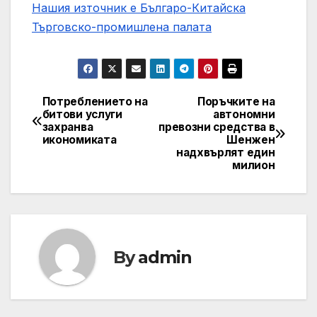
Нашия източник е Българо-Китайска
Търговско-промишлена палaта
Потреблението на
Поръчките на
Post
битови услуги
автономни
захранва
превозни средства в
navigation
икономиката
Шенжен
надхвърлят един
милион
By
admin