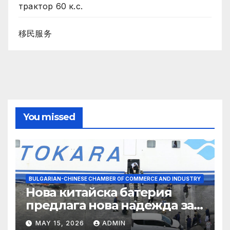
трактор 60 к.с.
移民服务
You missed
BULGARIAN-CHINESE CHAMBER OF COMMERCE AND INDUSTRY
Нова китайска батерия
предлага нова надежда за
съхранение на водород
MAY 15, 2026
ADMIN