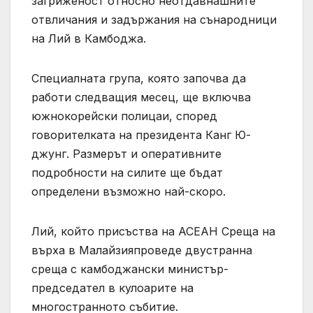
загриженост относно неотдавнашните
отвличания и задържания на сънародници
на Лий в Камбоджа.
Специалната група, която започва да
работи следващия месец, ще включва
южнокорейски полицаи, според
говорителката на президента Канг Ю-
джунг. Размерът и оперативните
подробности на силите ще бъдат
определени възможно най-скоро.
Лий, който присъства на АСЕАН Среща на
върха в Малайзияпроведе двустранна
среща с камбоджански министър-
председател в кулоарите на
многостранното събитие.