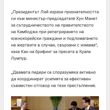
„Президентът Лий изрази признателността
си към министър-председателя Хун Манет
за сътрудничеството на правителството
на Камбоджа при репатрирането на
южнокорейски граждани и подпомагането
на жертвите в случаи, свързани с измама“,
каза Кан на брифинг за пресата в Куала
Лумпур.
„Двамата лидери се споразумяха активно
да координират усилията за ефективен
съвместен отговор на тези престъпления.