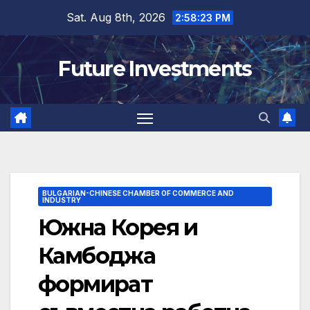
Skip
Sat. Aug 8th, 2026
2:58:24 PM
to
content
Future Investments
BULGARIAN-CHINESE CHAMBER OF COMMERCE AND
INDUSTRY
Южна Корея и
Камбоджа
формират