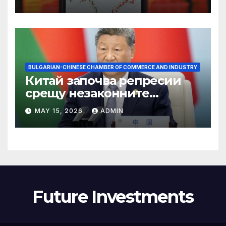
BULGARIAN-CHINESE CHAMBER OF COMMERCE AND INDUSTRY
Китай започва репресии
срещу незаконните
практики в сектора на TCM
MAY 15, 2026
ADMIN
Future Investments