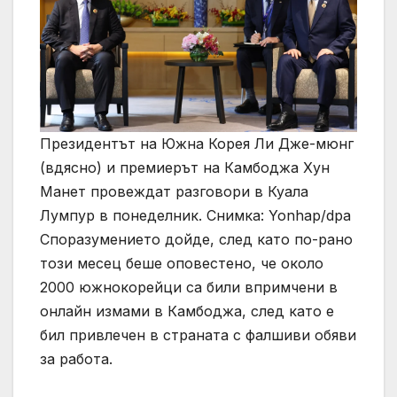
Президентът на Южна Корея Ли Дже-мюнг
(вдясно) и премиерът на Камбоджа Хун
Манет провеждат разговори в Куала
Лумпур в понеделник. Снимка: Yonhap/dpa
Споразумението дойде, след като по-рано
този месец беше оповестено, че около
2000 южнокорейци са били впримчени в
онлайн измами в Камбоджа, след като е
бил привлечен в страната с фалшиви обяви
за работа.