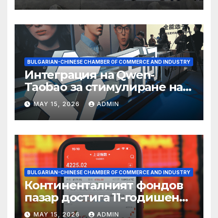
BULGARIAN-CHINESE CHAMBER OF COMMERCE AND INDUSTRY
Интеграция на Qwen-
Taobao за стимулиране на
пазаруването 618
MAY 15, 2026
ADMIN
BULGARIAN-CHINESE CHAMBER OF COMMERCE AND INDUSTRY
Континенталният фондов
пазар достига 11-годишен
връх
MAY 15, 2026
ADMIN