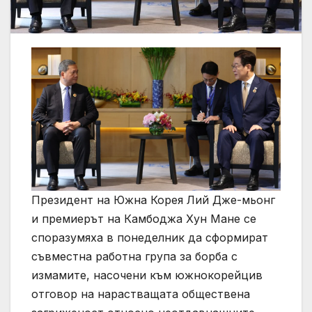
Президент на Южна Корея Лий Дже-мьонг
и премиерът на Камбоджа Хун Мане се
споразумяха в понеделник да сформират
съвместна работна група за борба с
измамите, насочени към южнокорейцив
отговор на нарастващата обществена