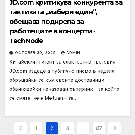
JD.com критикува конкурента за
тактиката „избери един“,
обещава подкрепа за
работещите в концерти ·
TechNode
OCTOBER 30, 2025
ADMIN
Китайският гигант за електронна търговия
JD.com издаде a публично писмо в неделя,
обръщайки се към своите доставчици,
обвинявайки неназован съперник – за който
се смята, че е Meituan – за…
Posts
1
2
3
…
47