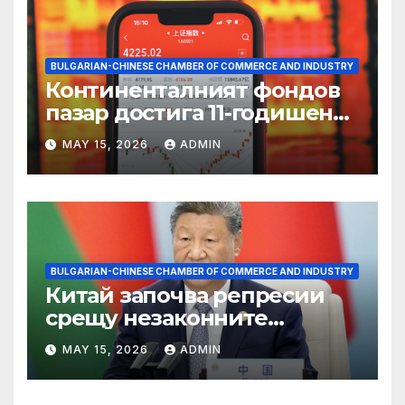
BULGARIAN-CHINESE CHAMBER OF COMMERCE AND INDUSTRY
Континенталният фондов
пазар достига 11-годишен
връх
MAY 15, 2026
ADMIN
BULGARIAN-CHINESE CHAMBER OF COMMERCE AND INDUSTRY
Китай започва репресии
срещу незаконните
практики в сектора на TCM
MAY 15, 2026
ADMIN