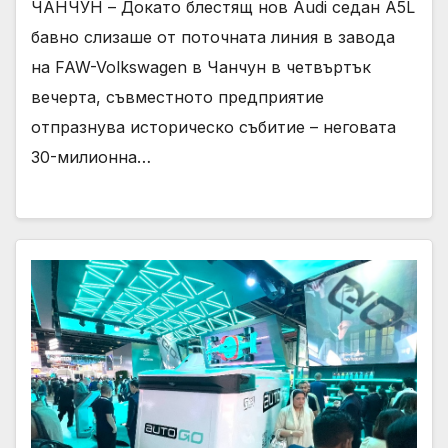
ЧАНЧУН – Докато блестящ нов Audi седан A5L
бавно слизаше от поточната линия в завода
на FAW-Volkswagen в Чанчун в четвъртък
вечерта, съвместното предприятие
отпразнува историческо събитие – неговата
30-милионна…