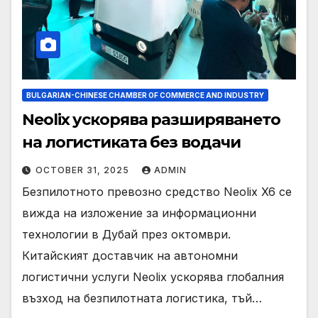
BULGARIAN-CHINESE CHAMBER OF COMMERCE AND INDUSTRY
Neolix ускорява разширяването
на логистиката без водачи
OCTOBER 31, 2025
ADMIN
Безпилотното превозно средство Neolix X6 се
вижда на изложение за информационни
технологии в Дубай през октомври.
Китайският доставчик на автономни
логистични услуги Neolix ускорява глобалния
възход на безпилотната логистика, тъй…