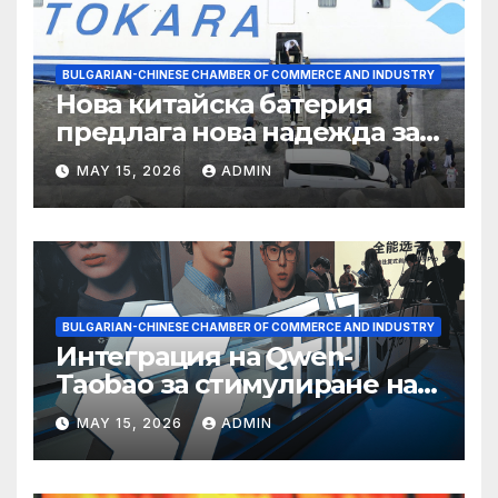
BULGARIAN-CHINESE CHAMBER OF COMMERCE AND INDUSTRY
Нова китайска батерия
предлага нова надежда за
съхранение на водород
MAY 15, 2026
ADMIN
BULGARIAN-CHINESE CHAMBER OF COMMERCE AND INDUSTRY
Интеграция на Qwen-
Taobao за стимулиране на
пазаруването 618
MAY 15, 2026
ADMIN