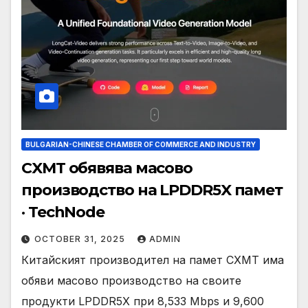
BULGARIAN-CHINESE CHAMBER OF COMMERCE AND INDUSTRY
CXMT обявява масово
производство на LPDDR5X памет
· TechNode
OCTOBER 31, 2025
ADMIN
Китайският производител на памет CXMT има
обяви масово производство на своите
продукти LPDDR5X при 8,533 Mbps и 9,600