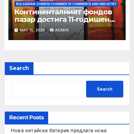
BULGARIAN-CHINESE CHAMBER OF COMMERCE AND INDUSTRY
Континенталният фондов
пазар достига 11-годишен
връх
MAY 15, 2026
ADMIN
Search
Search
Recent Posts
Нова китайска батерия предлага нова