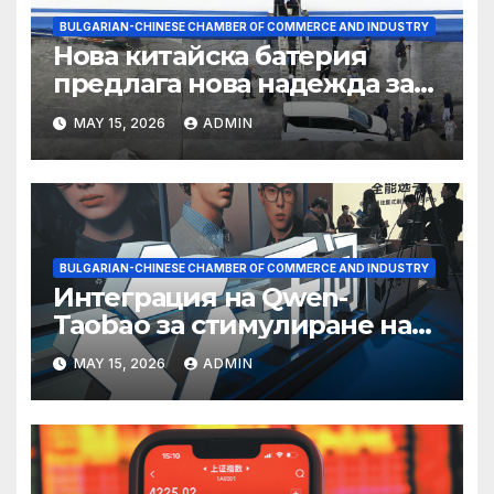
BULGARIAN-CHINESE CHAMBER OF COMMERCE AND INDUSTRY
Нова китайска батерия
предлага нова надежда за
съхранение на водород
MAY 15, 2026
ADMIN
BULGARIAN-CHINESE CHAMBER OF COMMERCE AND INDUSTRY
Интеграция на Qwen-
Taobao за стимулиране на
пазаруването 618
MAY 15, 2026
ADMIN