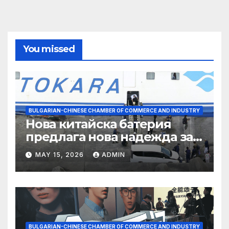
You missed
BULGARIAN-CHINESE CHAMBER OF COMMERCE AND INDUSTRY
Нова китайска батерия
предлага нова надежда за
съхранение на водород
MAY 15, 2026
ADMIN
BULGARIAN-CHINESE CHAMBER OF COMMERCE AND INDUSTRY