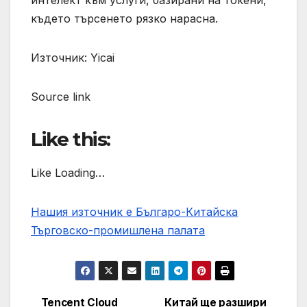
интелект към услуги, базирани на токени,
където търсенето рязко нарасна.
Източник: Yicai
Source link
Like this:
Like Loading…
Нашия източник е Българо-Китайска
Търговско-промишлена палaта
Tencent Cloud
Китай ще разшири