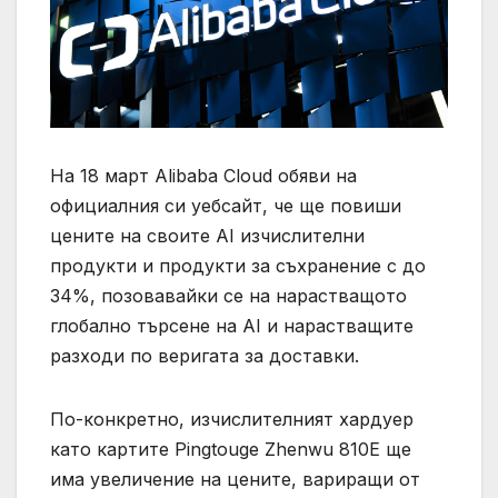
На 18 март Alibaba Cloud обяви на
официалния си уебсайт, че ще повиши
цените на своите AI изчислителни
продукти и продукти за съхранение с до
34%, позовавайки се на нарастващото
глобално търсене на AI и нарастващите
разходи по веригата за доставки.
По-конкретно, изчислителният хардуер
като картите Pingtouge Zhenwu 810E ще
има увеличение на цените, вариращи от