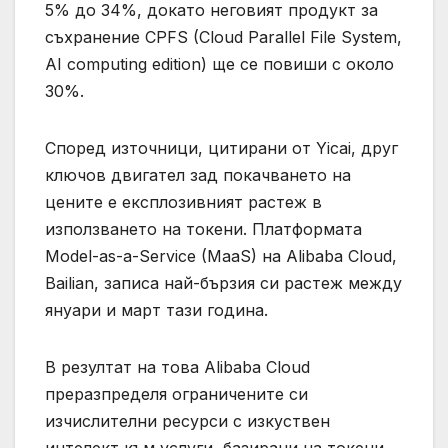
5% до 34%, докато неговият продукт за
съхранение CPFS (Cloud Parallel File System,
AI computing edition) ще се повиши с около
30%.
Според източници, цитирани от Yicai, друг
ключов двигател зад покачването на
цените е експлозивният растеж в
използването на токени. Платформата
Model-as-a-Service (MaaS) на Alibaba Cloud,
Bailian, записа най-бързия си растеж между
януари и март тази година.
В резултат на това Alibaba Cloud
преразпределя ограничените си
изчислителни ресурси с изкуствен