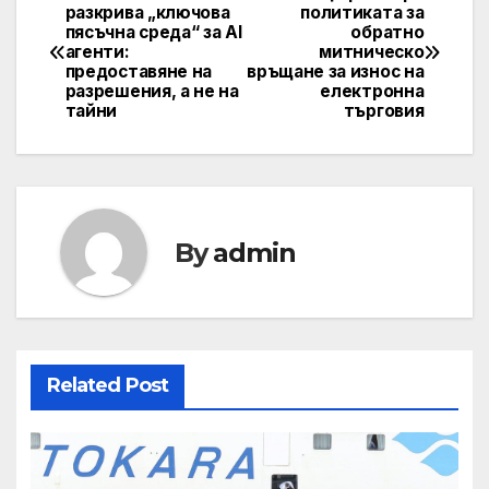
Post
разкрива „ключова
политиката за
пясъчна среда“ за AI
обратно
navigation
агенти:
митническо
предоставяне на
връщане за износ на
разрешения, а не на
електронна
тайни
търговия
By
admin
Related Post