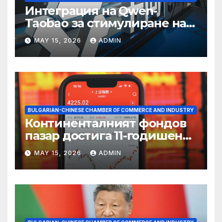
Интеграция на Qwen-
Taobao за стимулиране на
пазаруването 618
MAY 15, 2026
ADMIN
BULGARIAN-CHINESE CHAMBER OF COMMERCE AND INDUSTRY
Континенталният фондов
пазар достига 11-годишен
връх
MAY 15, 2026
ADMIN