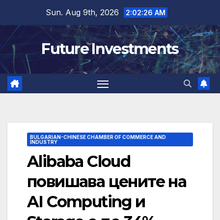
Skip
Sun. Aug 9th, 2026
2:02:27 AM
to
content
Future Investments
BULGARIAN-CHINESE CHAMBER OF COMMERCE AND
INDUSTRY
Alibaba Cloud
повишава цените на
AI Computing и