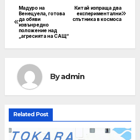
Мадуро на
Китай изпраща два
Post
Венецуела, готова
експериментални
да обяви
спътника в космоса
navigation
извънредно
положение над
„агресията на САЩ“
By
admin
Related Post