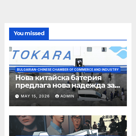
You missed
BULGARIAN-CHINESE CHAMBER OF COMMERCE AND INDUSTRY
Нова китайска батерия
предлага нова надежда за
съхранение на водород
MAY 15, 2026
ADMIN