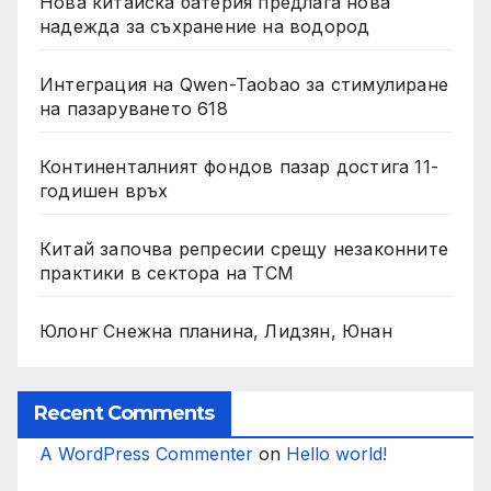
Нова китайска батерия предлага нова
надежда за съхранение на водород
Интеграция на Qwen-Taobao за стимулиране
на пазаруването 618
Континенталният фондов пазар достига 11-
годишен връх
Китай започва репресии срещу незаконните
практики в сектора на TCM
Юлонг Снежна планина, Лидзян, Юнан
Recent Comments
A WordPress Commenter
on
Hello world!