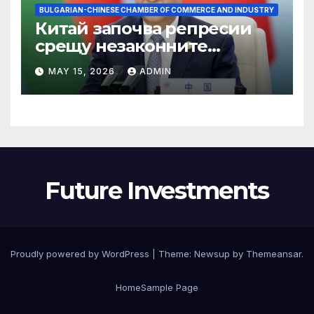
BULGARIAN-CHINESE CHAMBER OF COMMERCE AND INDUSTRY
Китай започва репресии
срещу незаконните
практики в сектора на TCM
MAY 15, 2026
ADMIN
Future Investments
Proudly powered by WordPress
|
Theme:
Newsup
by
Themeansar
.
Home
Sample Page