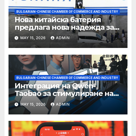
BULGARIAN-CHINESE CHAMBER OF COMMERCE AND INDUSTRY
Нова китайска батерия
предлага нова надежда за
съхранение на водород
MAY 15, 2026
ADMIN
BULGARIAN-CHINESE CHAMBER OF COMMERCE AND INDUSTRY
Интеграция на Qwen-
Taobao за стимулиране на
пазаруването 618
MAY 15, 2026
ADMIN