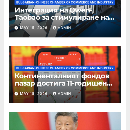
BULGARIAN-CHINESE CHAMBER OF COMMERCE AND INDUSTRY
Интеграция на Qwen-
Taobao за стимулиране на
пазаруването 618
MAY 15, 2026
ADMIN
BULGARIAN-CHINESE CHAMBER OF COMMERCE AND INDUSTRY
Континенталният фондов
пазар достига 11-годишен
връх
MAY 15, 2026
ADMIN