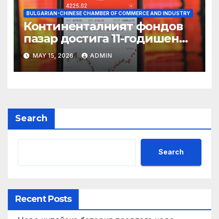
BULGARIAN-CHINESE CHAMBER OF COMMERCE AND INDUSTRY
Континенталният фондов
пазар достига 11-годишен
връх
MAY 15, 2026
ADMIN
Search
Search
Recent Posts