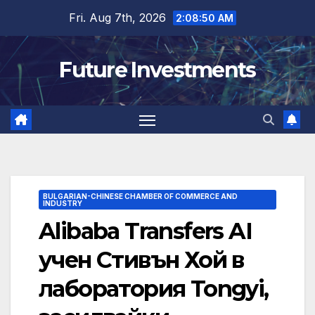
Skip
Fri. Aug 7th, 2026
2:08:51 AM
to
content
Future Investments
BULGARIAN-CHINESE CHAMBER OF COMMERCE AND
INDUSTRY
Alibaba Transfers AI
учен Стивън Хой в
лаборатория Tongyi,