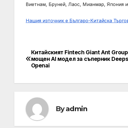
Виетнам, Бруней, Лаос, Мианмар, Япония 
Нашия източник е Българо-Китайска Търг
Китайският Fintech Giant Ant Group
Post
мощен AI модел за съперник Deeps
navigation
Openai
By
admin