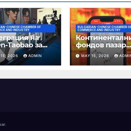
IAN-CHINESE CHAMBER OF
BULGARIAN-CHINESE CHAMBER O
CE AND INDUSTRY
COMMERCE AND INDUSTRY
еграция на
Континенталн
n-Taobao за
фондов пазар
мулиране на
достига 11-
15, 2026
ADMIN
MAY 15, 2026
ADMI
аруването 618
годишен връх
sar
.