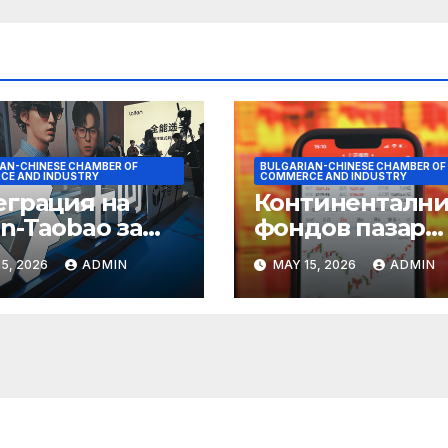
AN-CHINESE CHAMBER OF
BULGARIAN-CHINESE CHAMBER OF
CE AND INDUSTRY
COMMERCE AND INDUSTRY
еграция на
Континентални
n-Taobao за
фондов пазар
мулиране на
достига 11-
5, 2026
ADMIN
MAY 15, 2026
ADMIN
руването 618
годишен връх