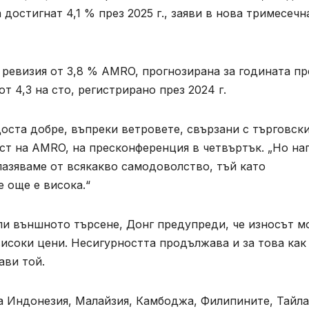
 достигнат 4,1 % през 2025 г., заяви в нова тримесечн
ревизия от 3,8 % AMRO, прогнозирана за годината пр
т 4,3 на сто, регистрирано през 2024 г.
оста добре, въпреки ветровете, свързани с търговск
ист на AMRO, на пресконференция в четвъртък. „Но на
пазяваме от всякакво самодоволство, тъй като
е още е висока.“
ли външното търсене, Донг предупреди, че износът м
високи цени. Несигурността продължава и за това как
ави той.
а Индонезия, Малайзия, Камбоджа, Филипините, Тайла