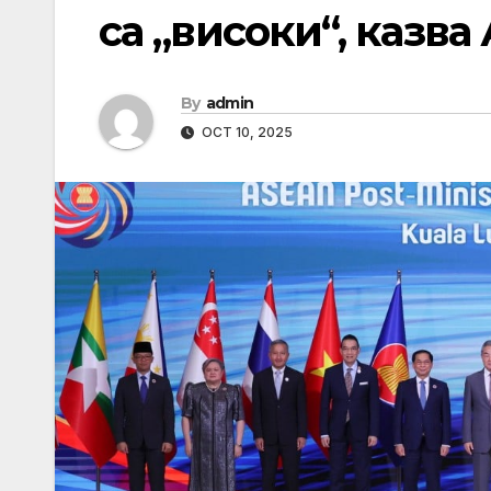
са „високи“, казва
By
admin
OCT 10, 2025