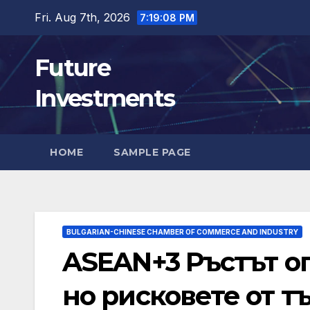
Skip
Fri. Aug 7th, 2026
7:19:09 PM
to
content
Future
Investments
HOME
SAMPLE PAGE
BULGARIAN-CHINESE CHAMBER OF COMMERCE AND INDUSTRY
ASEAN+3 Ръстът оп
но рисковете от т