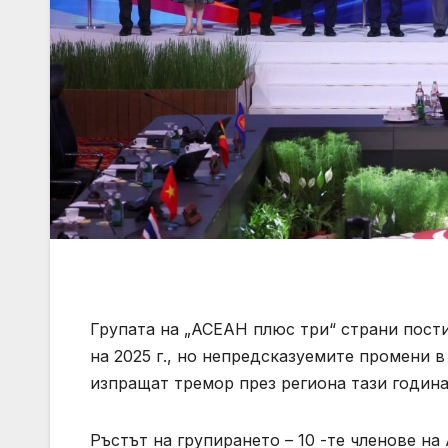
Групата на „АСЕАН плюс три“ страни пост
на 2025 г., но непредсказуемите промени 
изпращат тремор през региона тази година
Ръстът на групирането – 10 -те членове на