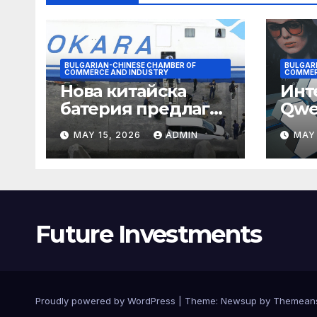
BULGARIAN-CHINESE CHAMBER OF
BULGAR
COMMERCE AND INDUSTRY
COMMER
Нова китайска
Инт
батерия предлага
Qwe
нова надежда за
сти
MAY 15, 2026
ADMIN
MAY 
съхранение на
паз
водород
Future Investments
Proudly powered by WordPress
|
Theme:
Newsup
by
Themean