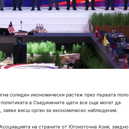
игна солиден икономически растеж през първата пол
в политиката в Съединените щати все още могат да
, заяви висш орган за икономическо наблюдение.
 Асоциацията на страните от Югоизточна Азия, заедно