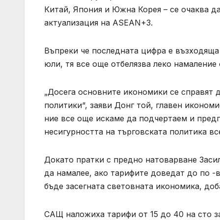
Китай, Япония и Южна Корея – се очаква да
актуализация на ASEAN+3.
Въпреки че последната цифра е възходяща 
юли, тя все още отбелязва леко намаление о
„Досега основните икономики се справят д
политики“, заяви Донг той, главен иконом
ние все още искаме да подчертаем и пред
несигурността на търговската политика вс
Докато пратки с предно натоварване Заси
да намалее, ако тарифите доведат до по -
бъде засегната световната икономика, доб
САЩ наложиха тарифи от 15 до 40 на сто з