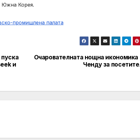
и Южна Корея.
овско-промишлена палaта
 пуска
Очарователната нощна икономика 
eek и
Ченду за посетите