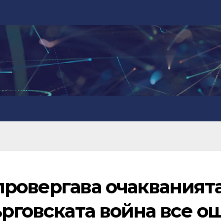
ровергава очакванията
ърговската война все о