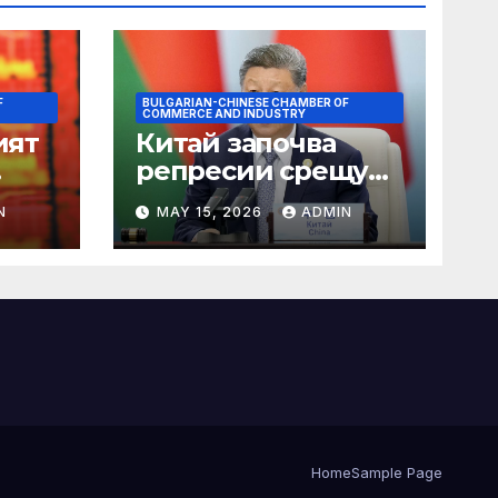
F
BULGARIAN-CHINESE CHAMBER OF
COMMERCE AND INDUSTRY
ият
Китай започва
репресии срещу
незаконните
N
MAY 15, 2026
ADMIN
практики в сектора
на TCM
Home
Sample Page