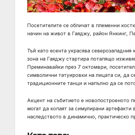
Посетителите се обличат в племенни кост
начин на живот в Гаяджу, район Янкинг, Пеки
Тъй като есента украсява северозападния 
зона на Гаяджу стартира потапящо изживяв
Преминавайки през 7 октомври, посетител
символични татуировки на лицата си, да 
традиционните танци и напълно да се пот
Акцент на събитието е новопостроеното пя
могат да копаят за симулирани артефакти
наследството в динамично, практическо п