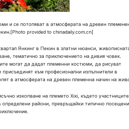
юми и се потопяват в атмосферата на древен племене
н.[Photo provided to chinadaily.com.cn]
квартал Янкинг в Пекин в златни нюанси, живописнат
ане, тематично за приключението на дивия човек.
ите могат да дадат племенни костюми, да рисуват
се присъединят към професионални изпълнители в
опят в атмосферата на древен племенна начин на жив
съчно изкопване на племето Xixi, където участниците
 в определени райони, превръщайки типично посещени
риключение.