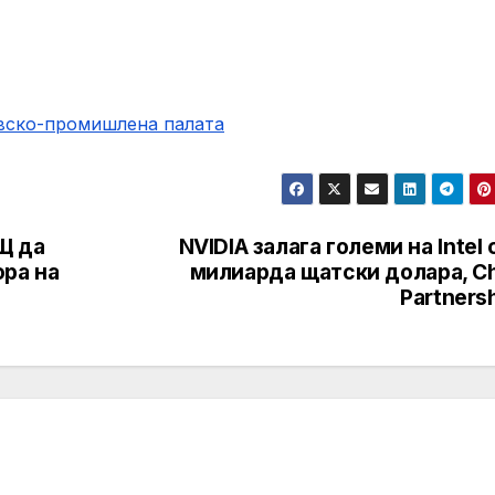
овско-промишлена палaта
Щ да
NVIDIA залага големи на Intel 
ора на
милиарда щатски долара, Ch
Partners