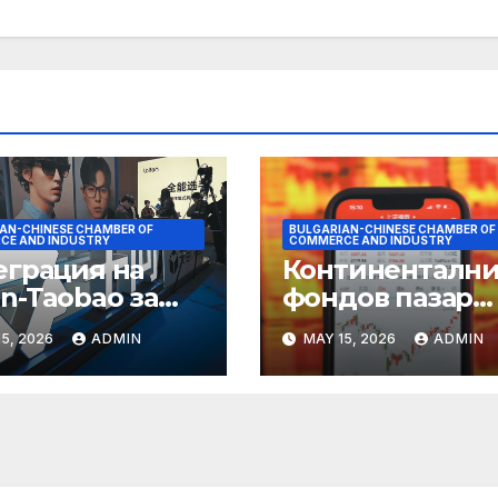
AN-CHINESE CHAMBER OF
BULGARIAN-CHINESE CHAMBER OF
CE AND INDUSTRY
COMMERCE AND INDUSTRY
еграция на
Континентални
n-Taobao за
фондов пазар
мулиране на
достига 11-
5, 2026
ADMIN
MAY 15, 2026
ADMIN
руването 618
годишен връх