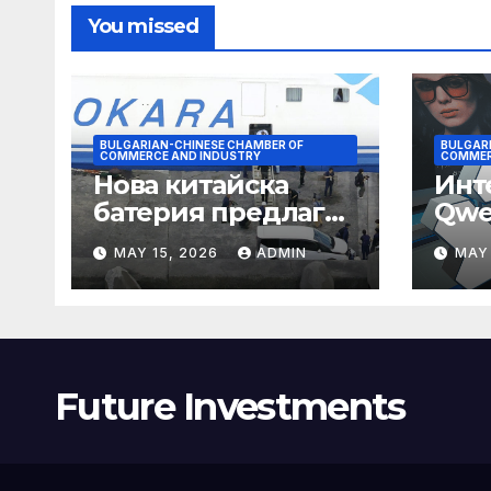
You missed
BULGARIAN-CHINESE CHAMBER OF
BULGAR
COMMERCE AND INDUSTRY
COMMER
Нова китайска
Инт
батерия предлага
Qwe
нова надежда за
сти
MAY 15, 2026
ADMIN
MAY 
съхранение на
паз
водород
Future Investments