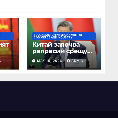
F
BULGARIAN-CHINESE CHAMBER OF
COMMERCE AND INDUSTRY
ият
Китай започва
репресии срещу
незаконните
N
MAY 15, 2026
ADMIN
практики в сектора
на TCM