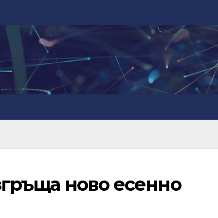
азгръща ново есенно