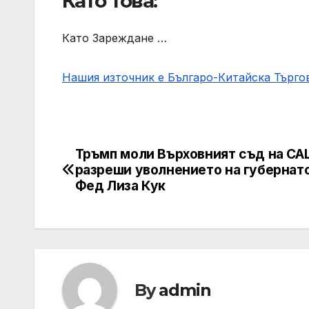
Като това:
Като Зареждане …
Нашия източник е Българо-Китайска Търг
Тръмп моли Върховният съд на СА
Post
разреши уволнението на губернат
navigation
Фед Лиза Кук
By
admin