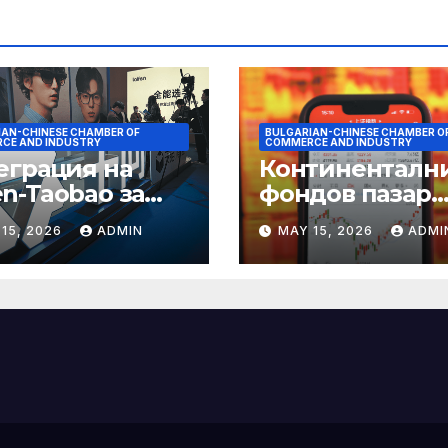
IAN-CHINESE CHAMBER OF
BULGARIAN-CHINESE CHAMBER O
CE AND INDUSTRY
COMMERCE AND INDUSTRY
еграция на
Континенталн
n-Taobao за
фондов пазар
мулиране на
достига 11-
15, 2026
ADMIN
MAY 15, 2026
ADMI
аруването 618
годишен връх