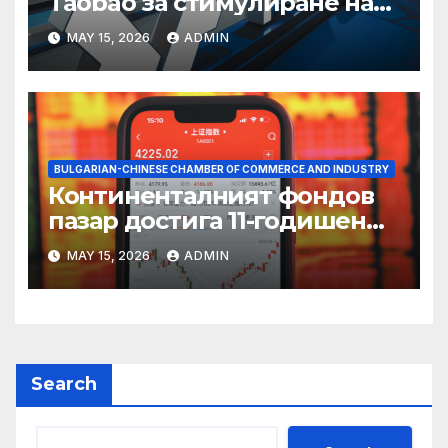
Taobao за стимулиране на
пазаруването 618
MAY 15, 2026
ADMIN
BULGARIAN-CHINESE CHAMBER OF COMMERCE AND INDUSTRY
Континенталният фондов
пазар достига 11-годишен
връх
MAY 15, 2026
ADMIN
Search