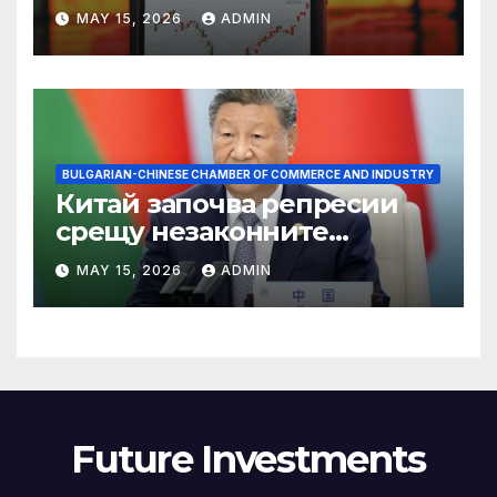
връх
MAY 15, 2026
ADMIN
BULGARIAN-CHINESE CHAMBER OF COMMERCE AND INDUSTRY
Китай започва репресии
срещу незаконните
практики в сектора на TCM
MAY 15, 2026
ADMIN
Future Investments