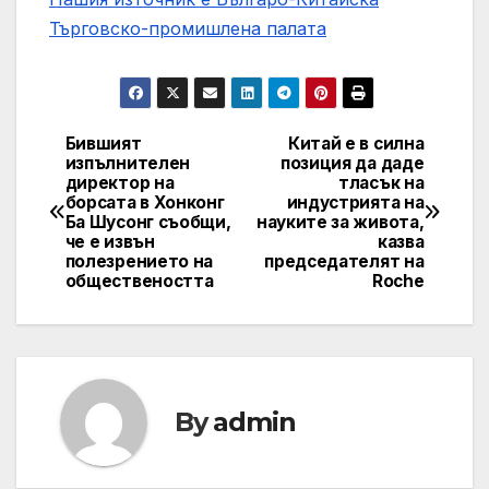
Търговско-промишлена палaта
Бившият
Китай е в силна
Post
изпълнителен
позиция да даде
директор на
тласък на
navigation
борсата в Хонконг
индустрията на
Ба Шусонг съобщи,
науките за живота,
че е извън
казва
полезрението на
председателят на
обществеността
Roche
By
admin