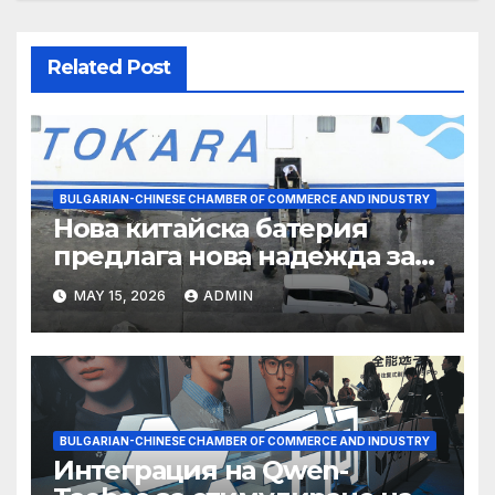
Related Post
BULGARIAN-CHINESE CHAMBER OF COMMERCE AND INDUSTRY
Нова китайска батерия
предлага нова надежда за
съхранение на водород
MAY 15, 2026
ADMIN
BULGARIAN-CHINESE CHAMBER OF COMMERCE AND INDUSTRY
Интеграция на Qwen-