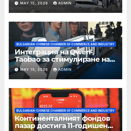
съхранение на водород
MAY 15, 2026
ADMIN
BULGARIAN-CHINESE CHAMBER OF COMMERCE AND INDUSTRY
Интеграция на Qwen-
Taobao за стимулиране на
пазаруването 618
MAY 15, 2026
ADMIN
BULGARIAN-CHINESE CHAMBER OF COMMERCE AND INDUSTRY
Континенталният фондов
пазар достига 11-годишен