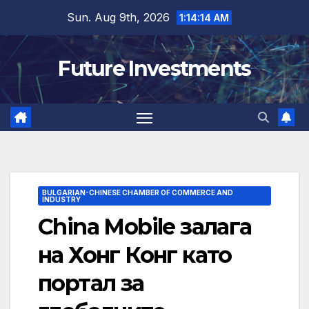
Skip
Sun. Aug 9th, 2026
1:14:15 AM
to
content
Future Investments
BULGARIAN-CHINESE CHAMBER OF COMMERCE AND
INDUSTRY
China Mobile залага
на Хонг Конг като
портал за