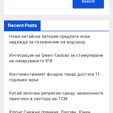
Search
Recent Posts
Нова китайска батерия предлага нова
надежда за съхранение на водород
Интеграция на Qwen-Taobao за стимулиране
на пазаруването 618
Континенталният фондов пазар достига 11-
годишен връх
Китай започва репресии срещу незаконните
практики в сектора на TCM
Юлонг Снежна планина, Лидзян, Юнан