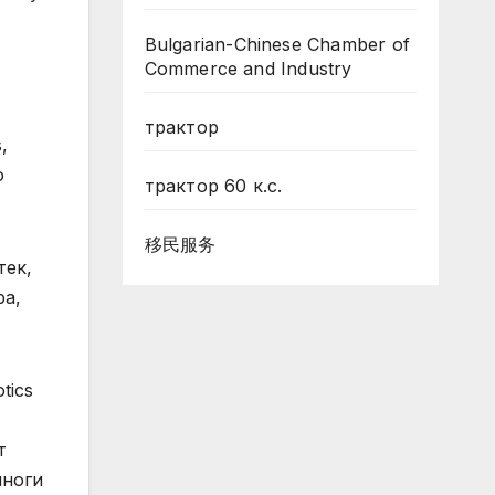
Bulgarian-Chinese Chamber of
Commerce and Industry
трактор
,
о
трактор 60 к.с.
移民服务
тек,
ра,
tics
т
иноги