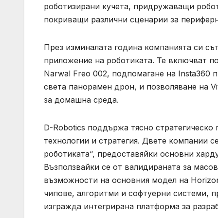
роботизирани кучета, придружаващи робот
покриващи различни сценарии за периферн
През изминалата година компанията си съ
приложение на роботиката. Те включват по
Narwal Freo 002, подпомагане на Insta360 п
света панорамен дрон, и позволяване на V
за домашна среда.
D-Robotics поддържа тясно стратегическо 
технологии и стратегия. Двете компании се
роботиката“, предоставяйки основни хард
Възползвайки се от валидираната за масо
възможности на основния модел на Horizon
чипове, алгоритми и софтуерни системи, 
изгражда интегрирана платформа за разра