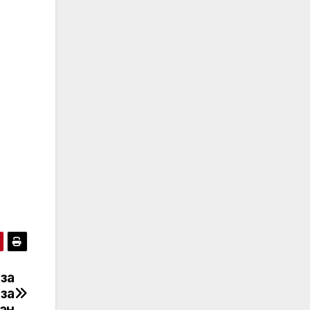
за
за
ран