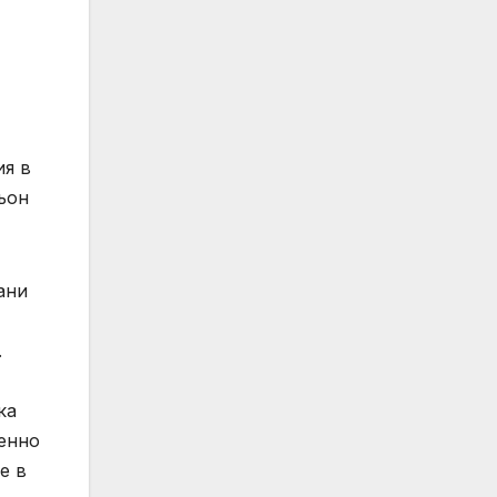
ия в
ьон
ани
.
ка
менно
е в