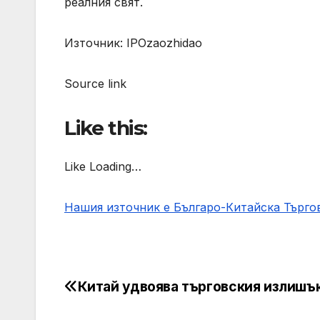
реалния свят.
Източник: IPOzaozhidao
Source link
Like this:
Like Loading…
Нашия източник е Българо-Китайска Търг
Китай удвоява търговския излишъ
Post