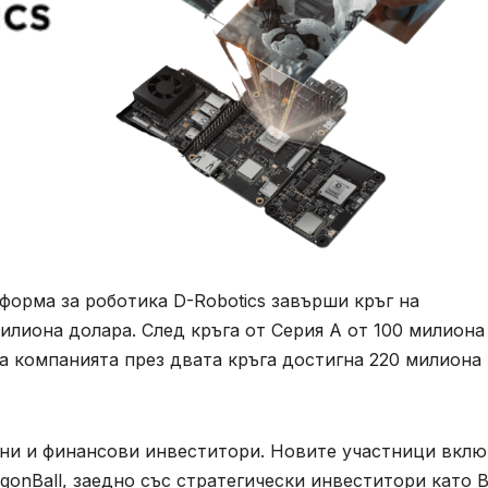
форма за роботика D-Robotics завърши кръг на
илиона долара. След кръга от Серия A от 100 милиона
на компанията през двата кръга достигна 220 милиона
лни и финансови инвеститори. Новите участници вклю
 DragonBall, заедно със стратегически инвеститори като 