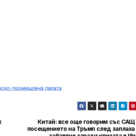
овско-промишлена палaта
к
Китай: все още говорим със САЩ 
посещението на Тръмп след заплаха 
забавяне заради кризата в И