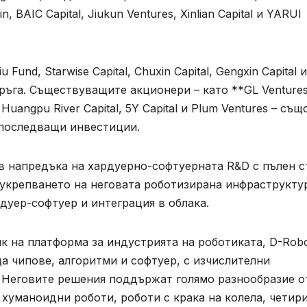
n, BAIC Capital, Jiukun Ventures, Xinlian Capital и YARUI
und, Starwise Capital, Chuxin Capital, Gengxin Capital и
кръга. Съществуващите акционери – като **GL Ventures
, Huangpu River Capital, 5Y Capital и Plum Ventures – същ
 последващи инвестиции.
в напредъка на хардуерно-софтуерната R&D с пълен с
 укрепването на неговата роботизирана инфраструкту
дуер-софтуер и интеграция в облака.
 на платформа за индустрията на роботиката, D-Robo
а чипове, алгоритми и софтуер, с изчислителни
 Неговите решения поддържат голямо разнообразие о
хуманоидни роботи, роботи с крака на колела, четир