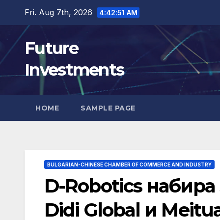
Skip
Fri. Aug 7th, 2026
4:42:52 AM
to
content
Future
Investments
HOME
SAMPLE PAGE
BULGARIAN-CHINESE CHAMBER OF COMMERCE AND INDUSTRY
D-Robotics набира 
Didi Global и Meitu