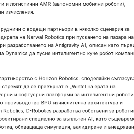
и и логистични AMR (автономни мобилни роботи),
и изчисления.
трудничи с водещи партньори в няколко сценария за
дкрепа на Narwal Robotics при пускането на пазара на
ри разработването на Antigravity A1, описан като първ
ita Dynamics да пусне интелигентно куче робот компан
партньорство с Horizon Robotics, споделяйки съгласув
 стремят да се превърнат в „Wintel на ерата на
уерни и софтуерни платформи за интелигентни роботи
во производство BPU изчислителна архитектура и
 Robotics, D-Robotics разработва собствени за роботи
проектирани специално за въплътен AI, като същевре
ботка, обхващаща симулация, валидиране и внедряван