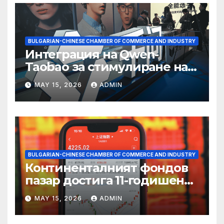
BULGARIAN-CHINESE CHAMBER OF COMMERCE AND INDUSTRY
Интеграция на Qwen-
Taobao за стимулиране на
пазаруването 618
MAY 15, 2026
ADMIN
BULGARIAN-CHINESE CHAMBER OF COMMERCE AND INDUSTRY
Континенталният фондов
пазар достига 11-годишен
връх
MAY 15, 2026
ADMIN