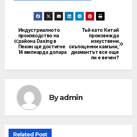
Индустриалното
Тъй като Китай
Post
производство на
произвежда
района Daxing в
изкуствени
navigation
Пекин ще достигне
скъпоценни камъни,
14 милиарда долара
диамантът все още
ли е вечен?
By
admin
Related Post