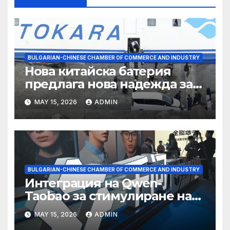
BULGARIAN-CHINESE CHAMBER OF COMMERCE AND INDUSTRY
Нова китайска батерия
предлага нова надежда за
съхранение на водород
MAY 15, 2026
ADMIN
BULGARIAN-CHINESE CHAMBER OF COMMERCE AND INDUSTRY
Интеграция на Qwen-
Taobao за стимулиране на
пазаруването 618
MAY 15, 2026
ADMIN