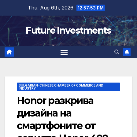
Skip
Thu. Aug 6th, 2026
12:57:53 PM
to
content
Future Investments
BULGARIAN-CHINESE CHAMBER OF COMMERCE AND
INDUSTRY
Honor разкрива
дизайна на
смартфоните от