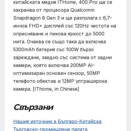
китайската медия ITHome, 400 Pro ще се
захранва от процесора Qualcomm
Snapdragon 8 Gen 3 и ще разполага с 6,7-
инчов FHD+ дисплей със 120Hz честота на
опресняване и пикова яркост до 5000
нита. Очаква се също така да включва
5300mAh батерия със 100W бързо
зареждане, заедно със система от задни
камери, която включва 200MP AI-
оптимизиран основен сензор, 50MP
телефото обектив и 12MP ултраширока
камера. [IThome, in Chinese]
Свързани
Нашия източник е Българо-Китайска
Търговско-промишлена палaта