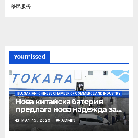
移民服务
You missed
BULGARIAN-CHINESE CHAMBER OF COMMERCE AND INDUSTRY
Нова китайска батерия
предлага нова надежда за
съхранение на водород
MAY 15, 2026
ADMIN