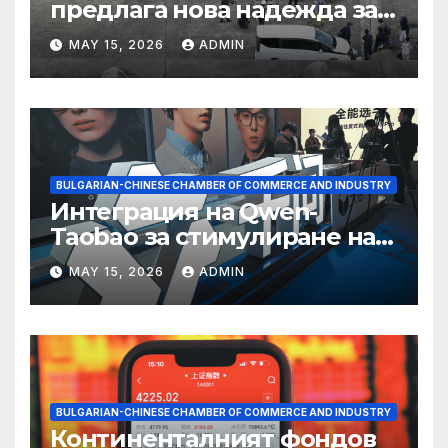
предлага нова надежда за
съхранение на водород
MAY 15, 2026
ADMIN
BULGARIAN-CHINESE CHAMBER OF COMMERCE AND INDUSTRY
Интеграция на Qwen-
Taobao за стимулиране на
пазаруването 618
MAY 15, 2026
ADMIN
BULGARIAN-CHINESE CHAMBER OF COMMERCE AND INDUSTRY
Континенталният фондов