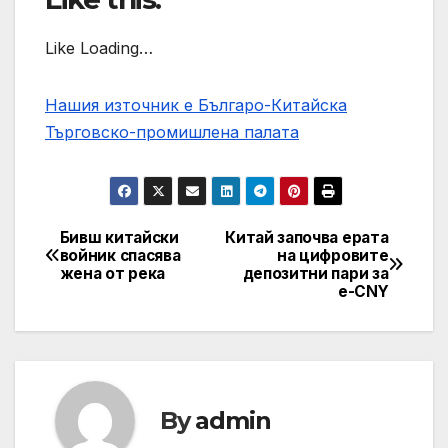
Like Loading…
Нашия източник е Българо-Китайска
Търговско-промишлена палaта
Бивш китайски
Китай започва ерата
Post
войник спасява
на цифровите
жена от река
депозитни пари за
navigation
e-CNY
By
admin