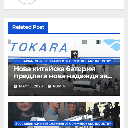
Related Post
BULGARIAN-CHINESE CHAMBER OF COMMERCE AND INDUSTRY
Нова китайска батерия
предлага нова надежда за
съхранение на водород
MAY 15, 2026
ADMIN
BULGARIAN-CHINESE CHAMBER OF COMMERCE AND INDUSTRY