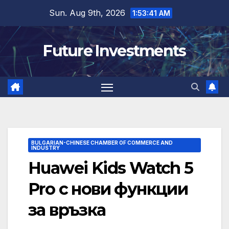
Skip
Sun. Aug 9th, 2026
1:53:42 AM
to
content
Future Investments
BULGARIAN-CHINESE CHAMBER OF COMMERCE AND
INDUSTRY
Huawei Kids Watch 5
Pro с нови функции
за връзка