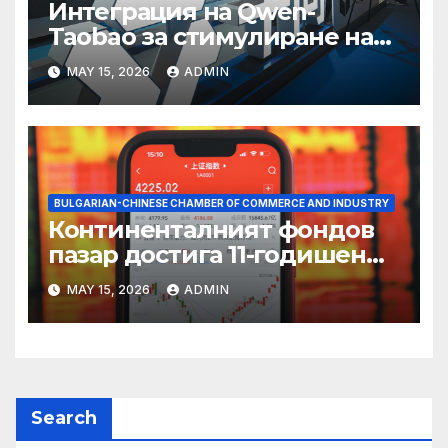
Интеграция на Qwen-
Taobao за стимулиране на
пазаруването 618
MAY 15, 2026
ADMIN
BULGARIAN-CHINESE CHAMBER OF COMMERCE AND INDUSTRY
Континенталният фондов
пазар достига 11-годишен
връх
MAY 15, 2026
ADMIN
Search