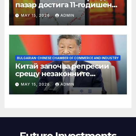
пазар достига 11-годишен
връх
MAY 15, 2026
ADMIN
BULGARIAN-CHINESE CHAMBER OF COMMERCE AND INDUSTRY
Китай започва репресии
срещу незаконните
практики в сектора на TCM
MAY 15, 2026
ADMIN
Future Investments