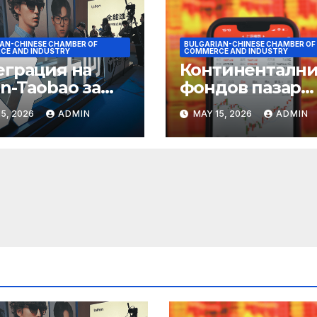
AN-CHINESE CHAMBER OF
BULGARIAN-CHINESE CHAMBER OF
CE AND INDUSTRY
COMMERCE AND INDUSTRY
еграция на
Континентални
n-Taobao за
фондов пазар
мулиране на
достига 11-
5, 2026
ADMIN
MAY 15, 2026
ADMIN
руването 618
годишен връх