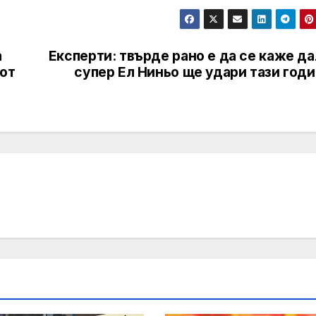
а
Експерти: твърде рано е да се каже д
 от
супер Ел Ниньо ще удари тази год