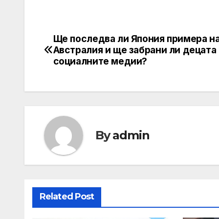
Ще последва ли Япония примера н
Post
Австралия и ще забрани ли децата
navigation
социалните медии?
By
admin
Related Post