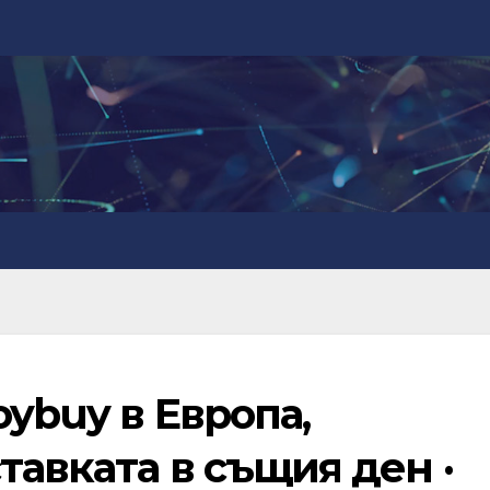
oybuy в Европа,
тавката в същия ден ·