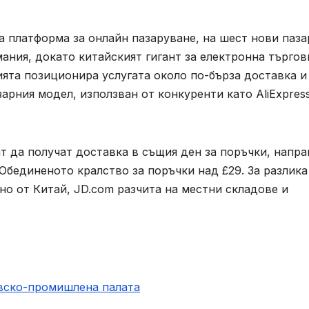
а платформа за онлайн пазаруване, на шест нови паза
ния, докато китайският гигант за електронна търгов
ията позиционира услугата около по-бърза доставка и
арния модел, използван от конкуренти като AliExpres
ат да получат доставка в същия ден за поръчки, напр
 Обединеното кралство за поръчки над £29. За разлика
но от Китай, JD.com разчита на местни складове и
овско-промишлена палaта