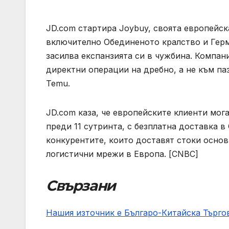
JD.com стартира Joybuy, своята европейск
включително Обединеното кралство и Герма
засилва експанзията си в чужбина. Компан
директни операции на дребно, а не към паз
Temu.
JD.com каза, че европейските клиенти мог
преди 11 сутринта, с безплатна доставка в
конкурентите, които доставят стоки основ
логистични мрежи в Европа. [CNBC]
Свързани
Нашия източник е Българо-Китайска Търг