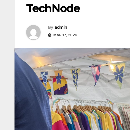
TechNode
By
admin
MAR 17, 2026