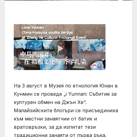
На 3 август в Музея по етнология Юнан в
Кунмин се проведе „i Yunnan: Събитие за
културен обмен на Джън Хе“.
Малайзийските блогъри се присъединиха
към местни занаятчии от батик и
вратовръзки, за да изпитат тези
традиционни занаяти от първа ръка.