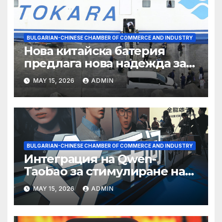
BULGARIAN-CHINESE CHAMBER OF COMMERCE AND INDUSTRY
Нова китайска батерия
предлага нова надежда за
съхранение на водород
MAY 15, 2026
ADMIN
BULGARIAN-CHINESE CHAMBER OF COMMERCE AND INDUSTRY
Интеграция на Qwen-
Taobao за стимулиране на
пазаруването 618
MAY 15, 2026
ADMIN