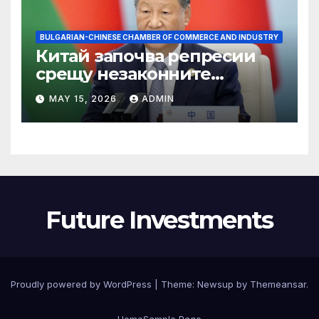
BULGARIAN-CHINESE CHAMBER OF COMMERCE AND INDUSTRY
Китай започва репресии
срещу незаконните
практики в сектора на TCM
MAY 15, 2026
ADMIN
Future Investments
Proudly powered by WordPress
|
Theme:
Newsup
by
Themeansar
.
Home
Sample Page