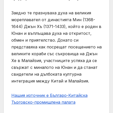
Заедно те празнуваха духа на великия
мореплавател от династията Мин (1368-
1644) Джън Хъ (1371-1433), който е роден в
Юнан и въплъщава духа на откритост,
обмен и приятелство. Докато си
представяха как посрещат посещението на
великите кораби със съкровища на Джън
Хе в Малайзия, участниците успяха да се
свържат с миналото на Юнан и да станат
свидетели на дълбоката културна
интеграция между Китай и Малайзия.
Нашия източник е Българо-Китайска
Търговско-промишлена палaта