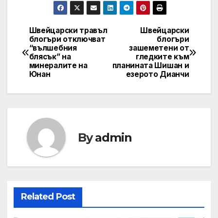
Швейцарски травъл
Швейцарски
Post
блогъри отключват
блогъри
“вълшебния
зашеметени от
navigation
блясък” на
гледките към
минералите на
планината Шишан и
Юнан
езерото Дианчи
By
admin
Related Post