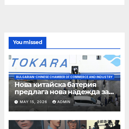
You missed
BULGARIAN-CHINESE CHAMBER OF COMMERCE AND INDUSTRY
Нова китайска батерия
предлага нова надежда за
съхранение на водород
MAY 15, 2026
ADMIN