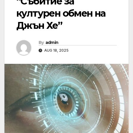
“Събитие за
културен обмен на
Джън Хе”
By
admin
AUG 18, 2025