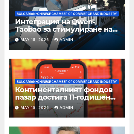
BULGARIAN-CHINESE CHAMBER OF COMMERCE AND INDUSTRY
Интеграция на Qwen-
Taobao за стимулиране на
пазаруването 618
MAY 15, 2026
ADMIN
BULGARIAN-CHINESE CHAMBER OF COMMERCE AND INDUSTRY
Континенталният фондов
пазар достига 11-годишен
връх
MAY 15, 2026
ADMIN