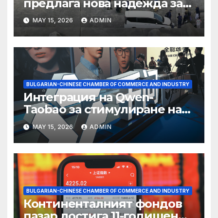
предлага нова надежда за
съхранение на водород
MAY 15, 2026
ADMIN
BULGARIAN-CHINESE CHAMBER OF COMMERCE AND INDUSTRY
Интеграция на Qwen-
Taobao за стимулиране на
пазаруването 618
MAY 15, 2026
ADMIN
BULGARIAN-CHINESE CHAMBER OF COMMERCE AND INDUSTRY
Континенталният фондов
пазар достига 11-годишен