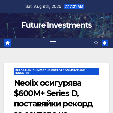
Skip
Sat. Aug 8th, 2026
7:17:22 AM
to
content
Future Investments
BULGARIAN-CHINESE CHAMBER OF COMMERCE AND
INDUSTRY
Neolix осигурява
$600M+ Series D,
поставяйки рекорд