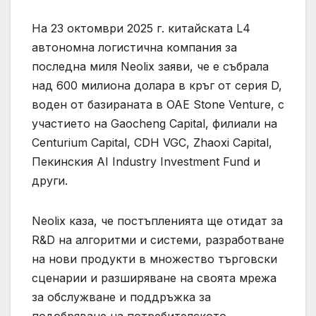
На 23 октомври 2025 г. китайската L4
автономна логистична компания за
последна миля Neolix заяви, че е събрала
над 600 милиона долара в кръг от серия D,
воден от базираната в ОАЕ Stone Venture, с
участието на Gaocheng Capital, филиали на
Centurium Capital, CDH VGC, Zhaoxi Capital,
Пекинския AI Industry Investment Fund и
други.
Neolix каза, че постъпленията ще отидат за
R&D на алгоритми и системи, разработване
на нови продукти в множество търговски
сценарии и разширяване на своята мрежа
за обслужване и поддръжка за
подобряване на потребителското