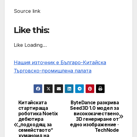
Source link
Like this:
Like Loading…
Нашия източник е Българо-Китайска
Търговско-промишлена палaта
Китайската
ByteDance разкрива
Post
стартираща
Seed3D 1.0 модел за
роботика Noetix
висококачествено
navigation
дебютира
3D генериране от
„подходящ за
едно изображение ·
семейството“
TechNode
хуманоид на