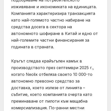
изживяване и икономиката на единицата.
Компанията характеризира транзакцията
като най-голямото частно набиране на
средства досега в сектора на
автономното шофиране в Китай и едно от
най-големите частни финансирания за
годината в страната.
Кръгът следва крайъгълен камък в
производството през септември 2025 г.,
когато Neolix отбеляза своето 10 000-то
автономно превозно средство за
доставка, което излезе от линията –
събитие, което компанията очерта като
преминаване от пилоти към мащабна
комерсиализация. По-ранни местни