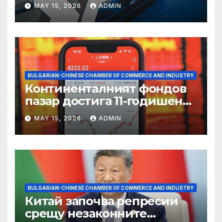
пазаруването 618
MAY 15, 2026
ADMIN
BULGARIAN-CHINESE CHAMBER OF COMMERCE AND INDUSTRY
Континенталният фондов
пазар достига 11-годишен
връх
MAY 15, 2026
ADMIN
BULGARIAN-CHINESE CHAMBER OF COMMERCE AND INDUSTRY
Китай започва репресии
срещу незаконните