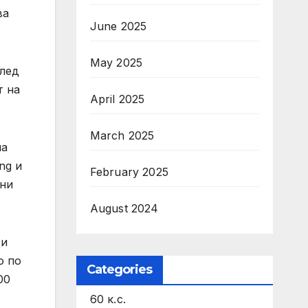
ва
June 2025
May 2025
след
т на
April 2025
March 2025
на
ng и
February 2025
ани
August 2024
 и
о по
Categories
00
60 к.с.