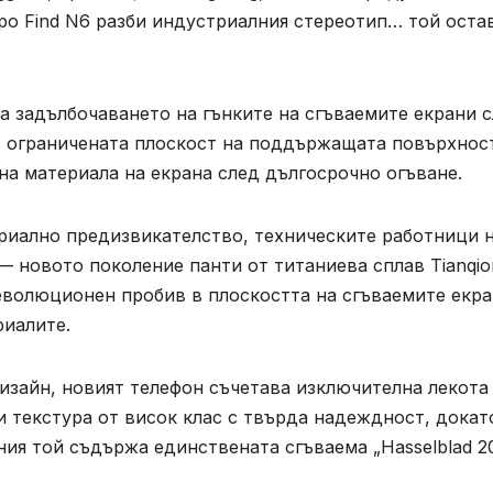
ppo Find N6 разби индустриалния стереотип… той оста
за задълбочаването на гънките на сгъваемите екрани 
в ограничената плоскост на поддържащата повърхнос
на материала на екрана след дългосрочно огъване.
триално предизвикателство, техническите работници 
— новото поколение панти от титаниева сплав Tianqio
революционен пробив в плоскостта на сгъваемите екр
риалите.
изайн, новият телефон съчетава изключителна лекота
и текстура от висок клас с твърда надеждност, докат
ия той съдържа единствената сгъваема „Hasselblad 2