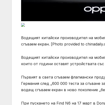
Водещият китайски производител на мобил
сгъваем екран. [Photo provided to chinadaily
Водещият китайски производител на мобил
които от години оставят устройствата със
Първият в света сгъваем флагмански проду
Германия след „600 000 теста за сгъване з
водещ сгъваем екран в ново поколение „бе
При пускането на Find N6 на 17 март в Do