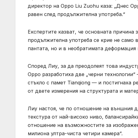
директор на Oppo Liu Zuohu каза: „Днес O
равен след продължителна употреба.“
Експертите казват, че основната причина 
продължителна употреба се крие не само 
пантата, но и в необратимата деформация 
Според Лиу, за да преодолеят това индус
Oppo разработиха две „черни технологии“ 
стъкло с памет Tianqiong — и постигнаха 
от двете измерения на структурата и мате
Лиу настоя, че по отношение на външния д
текстура от най-високо ниво, балансирайк
отношение на възможностите за изображен
милиона ултра-чиста четири камера“.