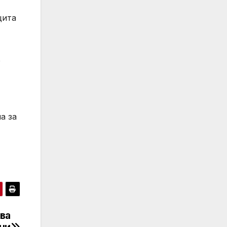
щита
o
а за
ява