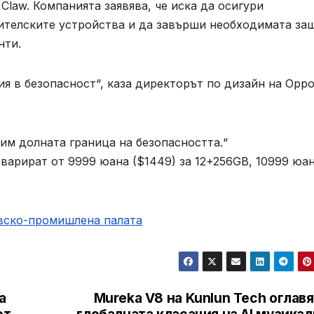
Claw. Компанията заявява, че иска да осигури
ителските устройства и да завърши необходимата за
нти.
я в безопасност“, каза директорът по дизайн на Opp
им долната граница на безопасността.“
 варират от 9999 юана ($1449) за 12+256GB, 10999 юан
овско-промишлена палaта
а
Mureka V8 на Kunlun Tech оглав