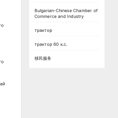
Bulgarian-Chinese Chamber of
Commerce and Industry
то
трактор
трактор 60 к.с.
移民服务
то
тай