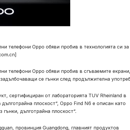
ни телефони Oppo обяви пробив в технологията си за
.com.cn]
ни телефони Oppo обяви пробив в сгъваемите екрани
 задълбочаващи се гънки след продължителна употреб
кт, сертифициран от лабораторията TUV Rheinland в
а дълготрайна плоскост“, Oppo Find N6 е описан като
з гънки, дълготрайна плоскост“.
ngguan, провинция Guangdong, главният продуктов