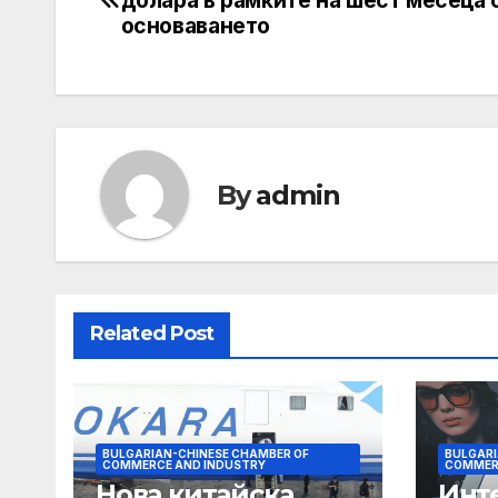
долара в рамките на шест месеца 
navigation
основаването
By
admin
Related Post
BULGARIAN-CHINESE CHAMBER OF
BULGARI
COMMERCE AND INDUSTRY
COMMER
Нова китайска
Инт