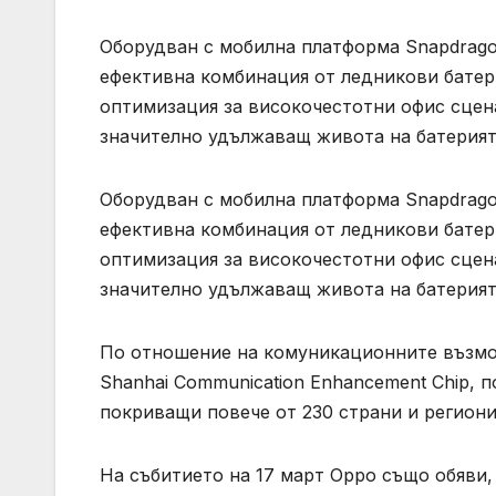
Оборудван с мобилна платформа Snapdragon
ефективна комбинация от ледникови батер
оптимизация за високочестотни офис сцена
значително удължаващ живота на батерият
Оборудван с мобилна платформа Snapdragon
ефективна комбинация от ледникови батер
оптимизация за високочестотни офис сцена
значително удължаващ живота на батерият
По отношение на комуникационните възмож
Shanhai Communication Enhancement Chip,
покриващи повече от 230 страни и региони 
На събитието на 17 март Oppo също обяви, 