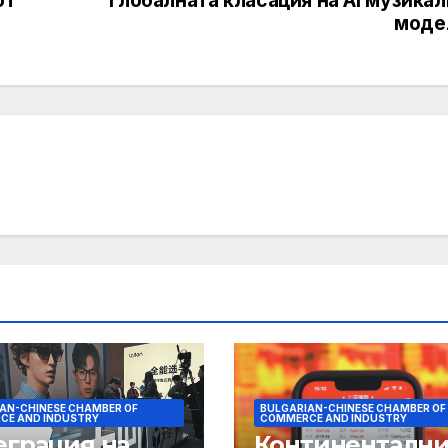
от
глобалната класация на AI музика
моде
AN-CHINESE CHAMBER OF
BULGARIAN-CHINESE CHAMBER OF
CE AND INDUSTRY
COMMERCE AND INDUSTRY
еграция на
Континентални