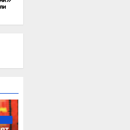
лни
ли
ят