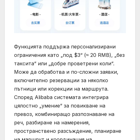
Функцията поддържа персонализирани
ограничения като „под $3“ (≈ 20 RMB), „без
таксита“ или „добре проветрени коли“.
Може да обработва и по-сложни заявки,
включително резервации за няколко
пътници или корекции на маршрута.
Според Alibaba системата интегрира
цялостно „умение“ за повикване на
превоз, комбиниращо разпознаване на
реч, разбиране на намерения,
пространствено разсъждение, планиране
на маршрут и координация на