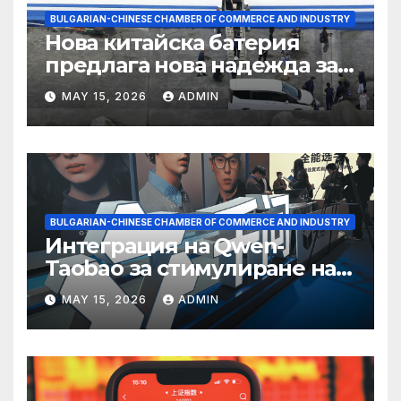
BULGARIAN-CHINESE CHAMBER OF COMMERCE AND INDUSTRY
Нова китайска батерия
предлага нова надежда за
съхранение на водород
MAY 15, 2026
ADMIN
BULGARIAN-CHINESE CHAMBER OF COMMERCE AND INDUSTRY
Интеграция на Qwen-
Taobao за стимулиране на
пазаруването 618
MAY 15, 2026
ADMIN