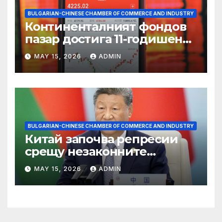
BULGARIAN-CHINESE CHAMBER OF COMMERCE AND INDUSTRY
Континенталният фондов
пазар достига 11-годишен
връх
MAY 15, 2026
ADMIN
BULGARIAN-CHINESE CHAMBER OF COMMERCE AND INDUSTRY
Китай започва репресии
срещу незаконните
практики в сектора на TCM
MAY 15, 2026
ADMIN