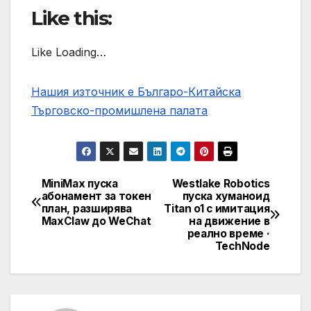
Like this:
Like Loading…
Нашия източник е Българо-Китайска
Търговско-промишлена палaта
MiniMax пуска
Westlake Robotics
Post
абонамент за токен
пуска хуманоид
план, разширява
Titan o1 с имитация
navigation
MaxClaw до WeChat
на движение в
реално време ·
TechNode