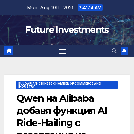
Skip
Mon. Aug 10th, 2026
2:41:15 AM
to
content
Future Investments
BULGARIAN-CHINESE CHAMBER OF COMMERCE AND
INDUSTRY
Qwen на Alibaba
добавя функция AI
Ride-Hailing с