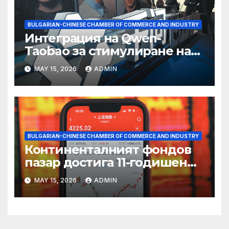
BULGARIAN-CHINESE CHAMBER OF COMMERCE AND INDUSTRY
Интеграция на Qwen-
Taobao за стимулиране на
пазаруването 618
MAY 15, 2026
ADMIN
BULGARIAN-CHINESE CHAMBER OF COMMERCE AND INDUSTRY
Континенталният фондов
пазар достига 11-годишен
връх
MAY 15, 2026
ADMIN