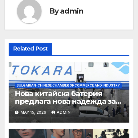
By
admin
Related Post
BULGARIAN-CHINESE CHAMBER OF COMMERCE AND INDUSTRY
Нова китайска батерия
предлага нова надежда за
съхранение на водород
MAY 15, 2026
ADMIN