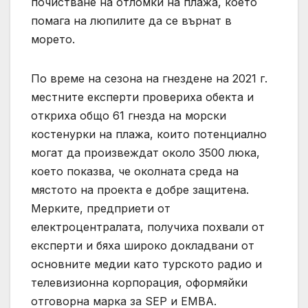
почистване на отломки на плажа, което
помага на люпилите да се върнат в
морето.
По време на сезона на гнездене на 2021 г.
местните експерти провериха обекта и
откриха общо 61 гнезда на морски
костенурки на плажа, които потенциално
могат да произвеждат около 3500 люка,
което показва, че околната среда на
мястото на проекта е добре защитена.
Мерките, предприети от
електроцентралата, получиха похвали от
експерти и бяха широко докладвани от
основните медии като турското радио и
телевизионна корпорация, оформяйки
отговорна марка за SEP и EMBA.