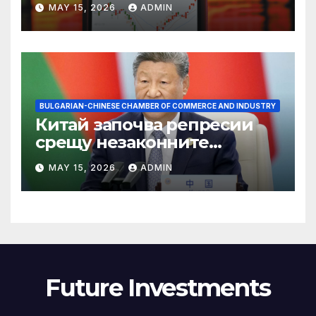
MAY 15, 2026
ADMIN
BULGARIAN-CHINESE CHAMBER OF COMMERCE AND INDUSTRY
Китай започва репресии
срещу незаконните
практики в сектора на TCM
MAY 15, 2026
ADMIN
Future Investments