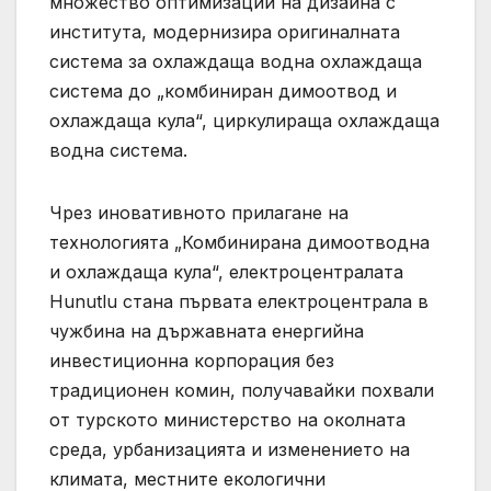
множество оптимизации на дизайна с
института, модернизира оригиналната
система за охлаждаща водна охлаждаща
система до „комбиниран димоотвод и
охлаждаща кула“, циркулираща охлаждаща
водна система.
Чрез иновативното прилагане на
технологията „Комбинирана димоотводна
и охлаждаща кула“, електроцентралата
Hunutlu стана първата електроцентрала в
чужбина на държавната енергийна
инвестиционна корпорация без
традиционен комин, получавайки похвали
от турското министерство на околната
среда, урбанизацията и изменението на
климата, местните екологични