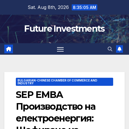
Skip
Sat. Aug 8th, 2026
8:35:06 AM
to
content
Future Investments
BULGARIAN-CHINESE CHAMBER OF COMMERCE AND
INDUSTRY
SEP EMBA
Производство на
електроенергия: