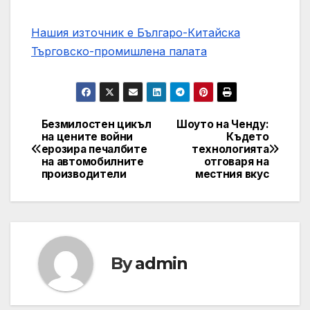
Нашия източник е Българо-Китайска
Търговско-промишлена палaта
Безмилостен цикъл
Шоуто на Ченду:
Post
на цените войни
Където
ерозира печалбите
технологията
navigation
на автомобилните
отговаря на
производители
местния вкус
By
admin