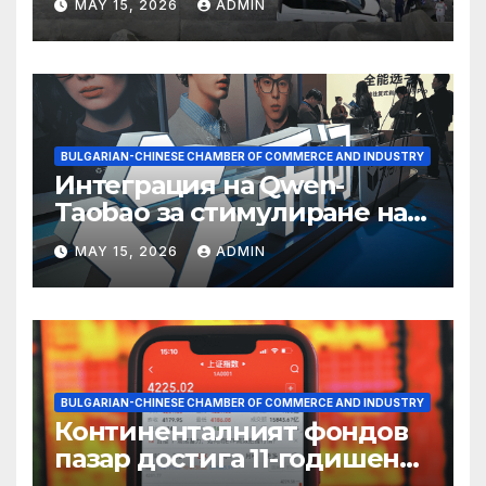
MAY 15, 2026
ADMIN
BULGARIAN-CHINESE CHAMBER OF COMMERCE AND INDUSTRY
Интеграция на Qwen-
Taobao за стимулиране на
пазаруването 618
MAY 15, 2026
ADMIN
BULGARIAN-CHINESE CHAMBER OF COMMERCE AND INDUSTRY
Континенталният фондов
пазар достига 11-годишен
връх