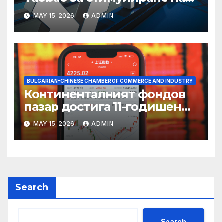
пазаруването 618
MAY 15, 2026
ADMIN
BULGARIAN-CHINESE CHAMBER OF COMMERCE AND INDUSTRY
Континенталният фондов
пазар достига 11-годишен
връх
MAY 15, 2026
ADMIN
Search
Search