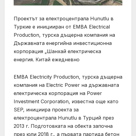
Проектът за електроцентрала Hunutlu в
Туркие е иницииран от EMBA Electrical
Production, турска дъщерна компания на
Държавната енергийна инвестиционна
корпорация „Шанхай електрическа
енергия. Китай ежедневно
EMBA Electricity Production, турска дъщерна
компания на Electric Power на държавната
електрическа корпорация на Power
Investment Corporation, известна още като
SEP, инициира проекта за
електроцентрала Hunutlu в Турций през
2013 г. Подготовката на обекта започна
през юли 2018 г., а първата партида бетон