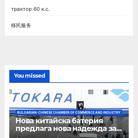
трактор 60 к.с.
移民服务
You missed
BULGARIAN-CHINESE CHAMBER OF COMMERCE AND INDUSTRY
Нова китайска батерия
предлага нова надежда за
съхранение на водород