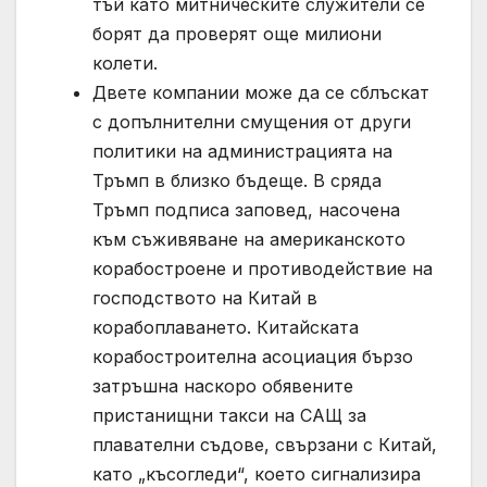
тъй като митническите служители се
борят да проверят още милиони
колети.
Двете компании може да се сблъскат
с допълнителни смущения от други
политики на администрацията на
Тръмп в близко бъдеще. В сряда
Тръмп подписа заповед, насочена
към съживяване на американското
корабостроене и противодействие на
господството на Китай в
корабоплаването. Китайската
корабостроителна асоциация бързо
затръшна наскоро обявените
пристанищни такси на САЩ за
плавателни съдове, свързани с Китай,
като „късогледи“, което сигнализира