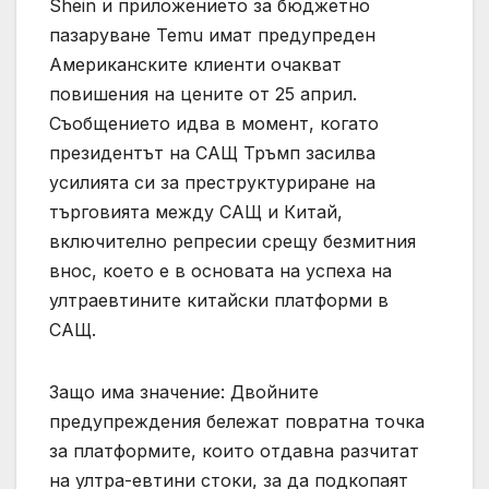
Shein и приложението за бюджетно
пазаруване Temu имат предупреден
Американските клиенти очакват
повишения на цените от 25 април.
Съобщението идва в момент, когато
президентът на САЩ Тръмп засилва
усилията си за преструктуриране на
търговията между САЩ и Китай,
включително репресии срещу безмитния
внос, което е в основата на успеха на
ултраевтините китайски платформи в
САЩ.
Защо има значение: Двойните
предупреждения бележат повратна точка
за платформите, които отдавна разчитат
на ултра-евтини стоки, за да подкопаят