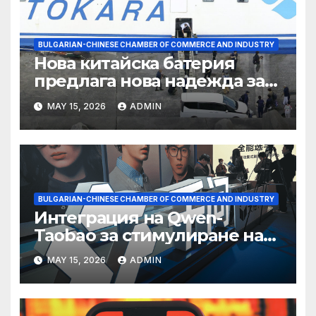
BULGARIAN-CHINESE CHAMBER OF COMMERCE AND INDUSTRY
Нова китайска батерия
предлага нова надежда за
съхранение на водород
MAY 15, 2026
ADMIN
BULGARIAN-CHINESE CHAMBER OF COMMERCE AND INDUSTRY
Интеграция на Qwen-
Taobao за стимулиране на
пазаруването 618
MAY 15, 2026
ADMIN