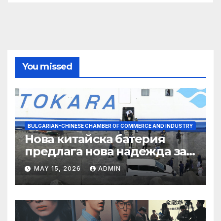
You missed
BULGARIAN-CHINESE CHAMBER OF COMMERCE AND INDUSTRY
Нова китайска батерия
предлага нова надежда за
съхранение на водород
MAY 15, 2026
ADMIN