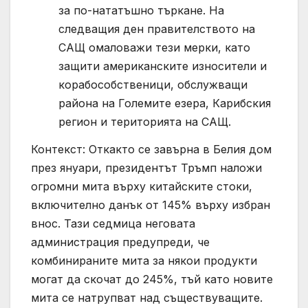
за по-нататъшно търкане. На
следващия ден правителството на
САЩ омаловажи тези мерки, като
защити американските износители и
корабособственици, обслужващи
района на Големите езера, Карибския
регион и територията на САЩ.
Контекст: Откакто се завърна в Белия дом
през януари, президентът Тръмп наложи
огромни мита върху китайските стоки,
включително данък от 145% върху избран
внос. Тази седмица неговата
администрация предупреди, че
комбинираните мита за някои продукти
могат да скочат до 245%, тъй като новите
мита се натрупват над съществуващите.