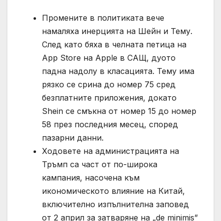
Промените в политиката вече
намаляха инерцията на Шейн и Тему.
След като бяха в челната петица на
App Store на Apple в САЩ, дуото
падна надолу в класацията. Тему има
рязко се срина до номер 75 сред
безплатните приложения, докато
Shein се смъкна от номер 15 до номер
58 през последния месец, според
пазарни данни.
Ходовете на администрацията на
Тръмп са част от по-широка
кампания, насочена към
икономическото влияние на Китай,
включително изпълнителна заповед
от 2 април за затваряне на „de minimis”