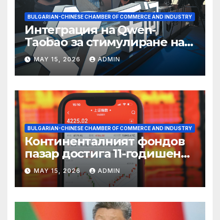
BULGARIAN-CHINESE CHAMBER OF COMMERCE AND INDUSTRY
Интеграция на Qwen-
Taobao за стимулиране на
пазаруването 618
MAY 15, 2026
ADMIN
BULGARIAN-CHINESE CHAMBER OF COMMERCE AND INDUSTRY
Континенталният фондов
пазар достига 11-годишен
връх
MAY 15, 2026
ADMIN