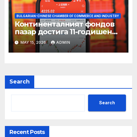
BULGARIAN-CHINESE CHAMBER OF COMMERCE AND INDUSTRY
Континенталният фондов
пазар достига 11-годишен
връх
MAY 15, 2026
ADMIN
Search
Search
Recent Posts