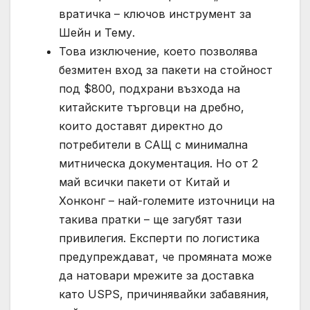
вратичка – ключов инструмент за
Шейн и Тему.
Това изключение, което позволява
безмитен вход за пакети на стойност
под $800, подхрани възхода на
китайските търговци на дребно,
които доставят директно до
потребители в САЩ с минимална
митническа документация. Но от 2
май всички пакети от Китай и
Хонконг – най-големите източници на
такива пратки – ще загубят тази
привилегия. Експерти по логистика
предупреждават, че промяната може
да натовари мрежите за доставка
като USPS, причинявайки забавяния,