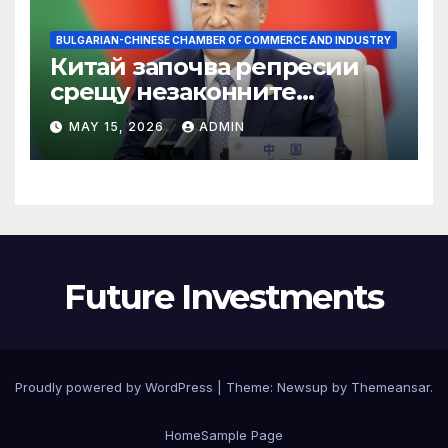
BULGARIAN-CHINESE CHAMBER OF COMMERCE AND INDUSTRY
Китай започва репресии
срещу незаконните
практики в сектора на TCM
MAY 15, 2026
ADMIN
Future Investments
Proudly powered by WordPress
|
Theme:
Newsup
by
Themeansar
.
Home
Sample Page