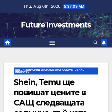
Skip
Thu. Aug 6th, 2026
5:37:10 AM
to
content
Future Investments
BULGARIAN-CHINESE CHAMBER OF COMMERCE AND
INDUSTRY
Shein, Temu ще
повишат цените в
САЩ следващата