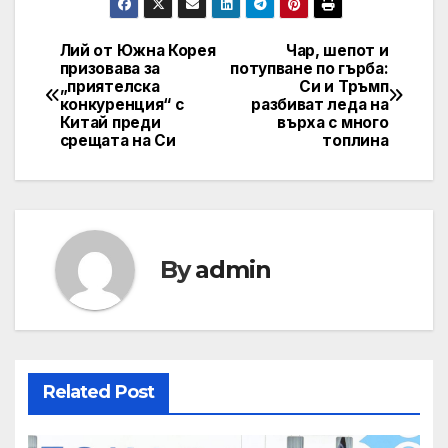
Лий от Южна Корея
Чар, шепот и
Post
призовава за
потупване по гърба:
„приятелска
Си и Тръмп
navigation
конкуренция“ с
разбиват леда на
Китай преди
върха с много
срещата на Си
топлина
By
admin
Related Post