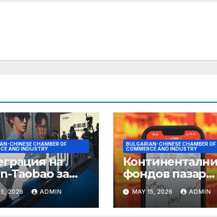
AN-CHINESE CHAMBER OF
BULGARIAN-CHINESE CHAMBER OF
CE AND INDUSTRY
COMMERCE AND INDUSTRY
еграция на
Континентални
n-Taobao за
фондов пазар
мулиране на
достига 11-
5, 2026
ADMIN
MAY 15, 2026
ADMIN
руването 618
годишен връх