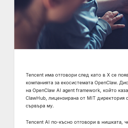
Tencent има отговори след като в X се поя
компанията за екосистемата OpenClaw. Диск
на OpenClaw AI agent framework, който каз
ClawHub, лицензирана от MIT директория с
сървъра му.
Tencent AI по-късно отговори в нишката, ч