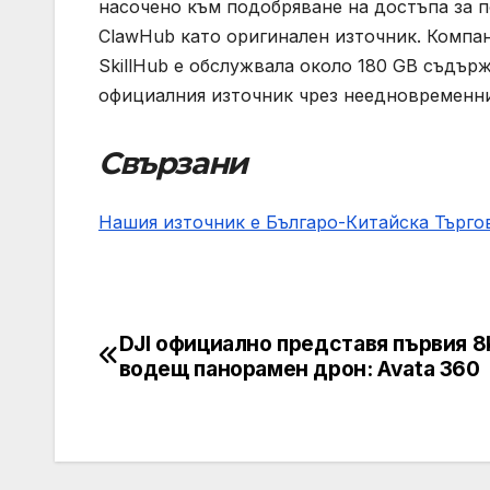
насочено към подобряване на достъпа за 
ClawHub като оригинален източник. Компан
SkillHub е обслужвала около 180 GB съдърж
официалния източник чрез неедновременни 
Свързани
Нашия източник е Българо-Китайска Търг
DJI официално представя първия 8
Post
водещ панорамен дрон: Avata 360
navigation