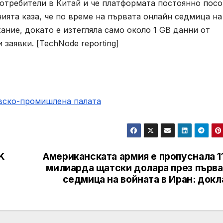
потребители в Китай и че платформата постоянно пос
ията каза, че по време на първата онлайн седмица на
ание, докато е изтегляла само около 1 GB данни от
заявки. [TechNode reporting]
овско-промишлена палaта
K
Американската армия е пропуснала 1
милиарда щатски долара през първа
седмица на войната в Иран: док