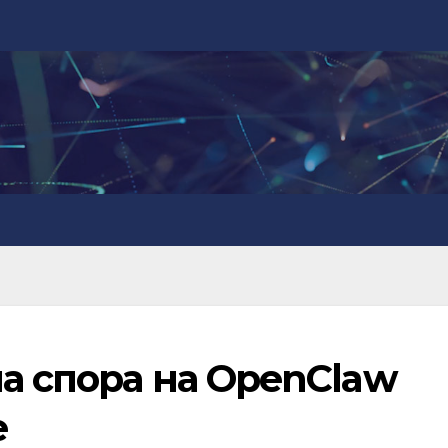
на спора на OpenClaw
e