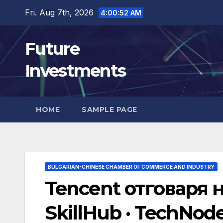
Skip
Fri. Aug 7th, 2026
4:00:54 AM
to
content
Future
Investments
HOME
SAMPLE PAGE
BULGARIAN-CHINESE CHAMBER OF COMMERCE AND INDUSTRY
Tencent отговаря 
SkillHub · TechNod