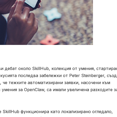
ви дебат около SkillHub, колекция от умения, стартира
усията последва забележки от Peter Steinberger, съз
а, че тежките автоматизирани заявки, насочени към
 умения за OpenClaw, са имали увеличена разходите з
е SkillHub функционира като локализирано огледало,