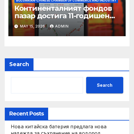
BULGARIAN-CHINESE CHAMBER OF COMMERCE AND INDUSTRY
Континенталният фондов
пазар достига 11-годишен
връх
MAY 15, 2026
ADMIN
Search
Search
Recent Posts
Нова китайска батерия предлага нова
надежда за съхранение на водород