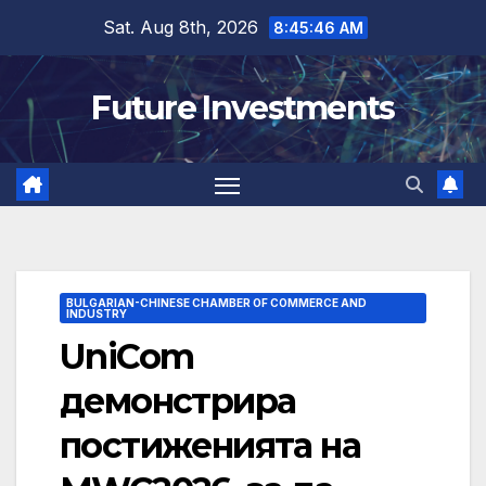
Skip
Sat. Aug 8th, 2026
8:45:47 AM
to
content
Future Investments
BULGARIAN-CHINESE CHAMBER OF COMMERCE AND
INDUSTRY
UniCom
демонстрира
постиженията на