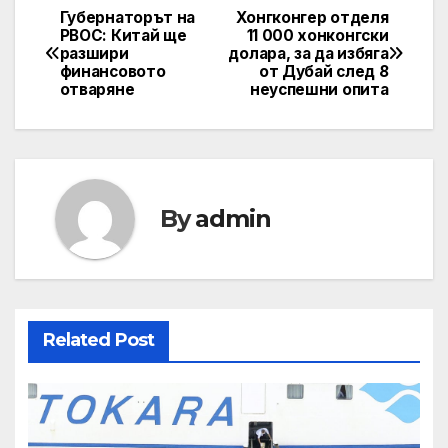
Губернаторът на
Хонгконгер отделя
Post
PBOC: Китай ще
11 000 хонконгски
разшири
долара, за да избяга
navigation
финансовото
от Дубай след 8
отваряне
неуспешни опита
By
admin
Related Post