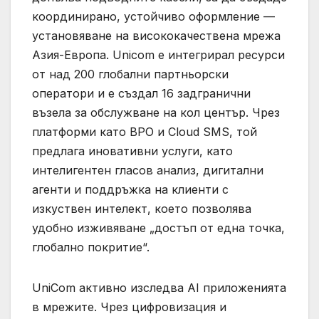
координирано, устойчиво оформление —
установяване на висококачествена мрежа
Азия-Европа. Unicom е интегрирал ресурси
от над 200 глобални партньорски
оператори и е създал 16 задгранични
възела за обслужване на кол център. Чрез
платформи като BPO и Cloud SMS, той
предлага иновативни услуги, като
интелигентен гласов анализ, дигитални
агенти и поддръжка на клиенти с
изкуствен интелект, което позволява
удобно изживяване „достъп от една точка,
глобално покритие“.
UniCom активно изследва AI приложенията
в мрежите. Чрез цифровизация и