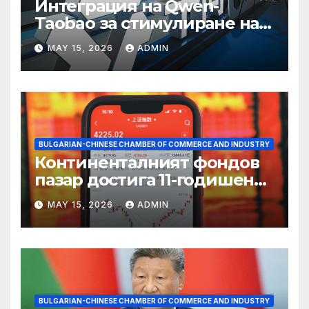
Интеграция на Qwen-
Taobao за стимулиране на
пазаруването 618
MAY 15, 2026
ADMIN
BULGARIAN-CHINESE CHAMBER OF COMMERCE AND INDUSTRY
Континенталният фондов
пазар достига 11-годишен
връх
MAY 15, 2026
ADMIN
BULGARIAN-CHINESE CHAMBER OF COMMERCE AND INDUSTRY