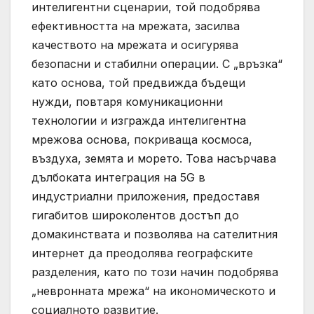
интелигентни сценарии, той подобрява
ефективността на мрежата, засилва
качеството на мрежата и осигурява
безопасни и стабилни операции. С „връзка“
като основа, той предвижда бъдещи
нужди, повтаря комуникационни
технологии и изгражда интелигентна
мрежова основа, покриваща космоса,
въздуха, земята и морето. Това насърчава
дълбоката интеграция на 5G в
индустриални приложения, предоставя
гигабитов широколентов достъп до
домакинствата и позволява на сателитния
интернет да преодолява географските
разделения, като по този начин подобрява
„невронната мрежа“ на икономическото и
социалното развитие.