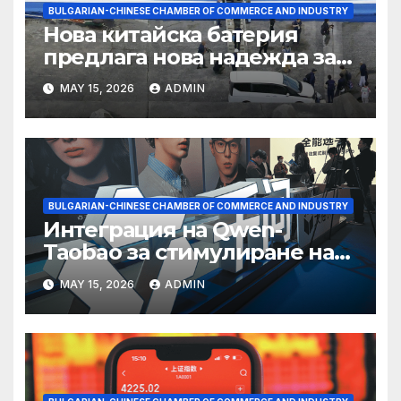
BULGARIAN-CHINESE CHAMBER OF COMMERCE AND INDUSTRY
Нова китайска батерия
предлага нова надежда за
съхранение на водород
MAY 15, 2026
ADMIN
BULGARIAN-CHINESE CHAMBER OF COMMERCE AND INDUSTRY
Интеграция на Qwen-
Taobao за стимулиране на
пазаруването 618
MAY 15, 2026
ADMIN