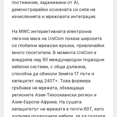
постижения, задвижвани от AI,
демонстрирайки основната си сила на
изчисленията и мрежовата интеграция.
На MWC интерактивната електронна
пясъчна маса на UniCom показа широките
си глобални мрежови връзки, привличайки
много посетители. В момента UniCom е
внедрила над 60 международни подводни
кабелни системи, с обща дължина,
способна да обиколи Земята 17 пъти и
капацитет над 240T+. Това формира
гръбнака на мрежата, обхващаща
регионите Азия-Тихоокеански регион и
Азия-Европа-Африка. На сушата
капацитетът на мрежата е почти 60T, като
допълва подводните кабели, за да създаде