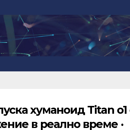
пуска хуманоид Titan o1 
ение в реално време ·