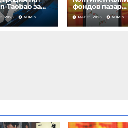
n-Taobao за
фондов пазар
мулиране на
достига 11-
5, 2026
ADMIN
MAY 15, 2026
ADMIN
руването 618
годишен връх