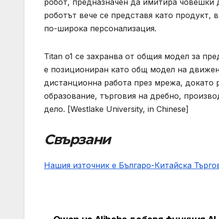
робот, предназначен да имитира човешки д
роботът вече се представя като продукт, 
по-широка персонализация.
Titan o1 се захранва от общия модел за пре
е позициониран като общ модел на движен
дистанционна работа през мрежа, докато р
образование, търговия на дребно, произв
дело. [Westlake University, in Chinese]
Свързани
Нашия източник е Българо-Китайска Търг