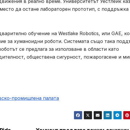
вижения в реално време. Университетът Уестлейк каз
вместо да остане лабораторен прототип, с поддръжка 
дварително обучение на Westlake Robotics, или GAE, к
ие за хуманоидни роботи. Системата също така под
оботът се предлага за използване в области като
одителност, обществена сигурност, пожарогасене и м
овско-промишлена палaта