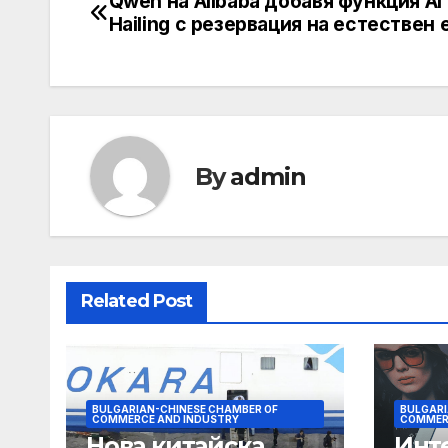
Qwen на Alibaba добавя функция AI 
Post
Hailing с резервация на естествен 
navigation
By
admin
Related Post
BULGARIAN-CHINESE CHAMBER OF
BULGARI
COMMERCE AND INDUSTRY
COMMER
Нова китайска
Инт