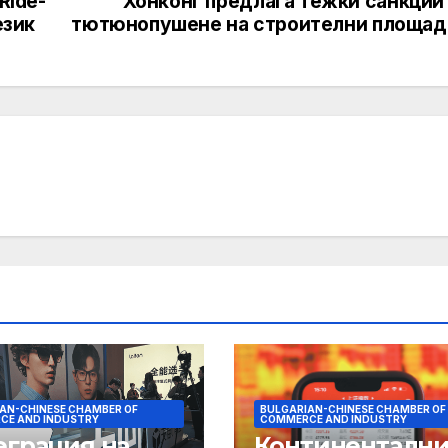
Ride-
Хонконг предлага тежки санкции 
език
тютюнопушене на строителни площад
AN-CHINESE CHAMBER OF
BULGARIAN-CHINESE CHAMBER OF
CE AND INDUSTRY
COMMERCE AND INDUSTRY
еграция на
Континентални