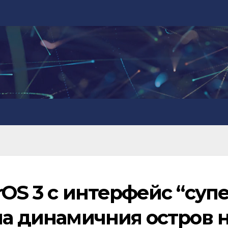
rOS 3 с интерфейс “суп
на динамичния остров 