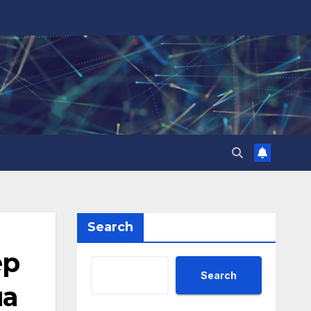
Search
ер
Search
на