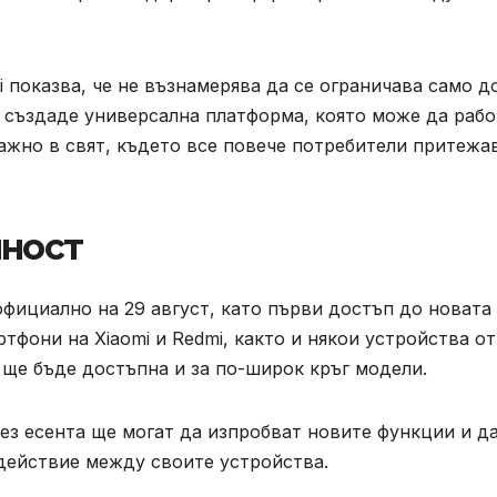
mi показва, че не възнамерява да се ограничава само д
а създаде универсална платформа, която може да рабо
ажно в свят, където все повече потребители притежа
чност
фициално на 29 август, като първи достъп до новата
тфони на Xiaomi и Redmi, както и някои устройства от
 ще бъде достъпна и за по-широк кръг модели.
рез есента ще могат да изпробват новите функции и да
действие между своите устройства.