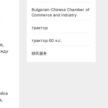
Bulgarian-Chinese Chamber of
Commerce and Industry
я
трактор
трактор 60 к.с.
е,
ежду
移民服务
ейса
а,