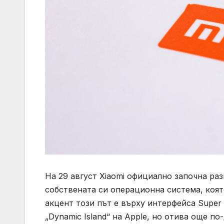
На 29 август Xiaomi официално започна ра
собствената си операционна система, коя
акцент този път е върху интерфейса Super 
„Dynamic Island“ на Apple, но отива още по