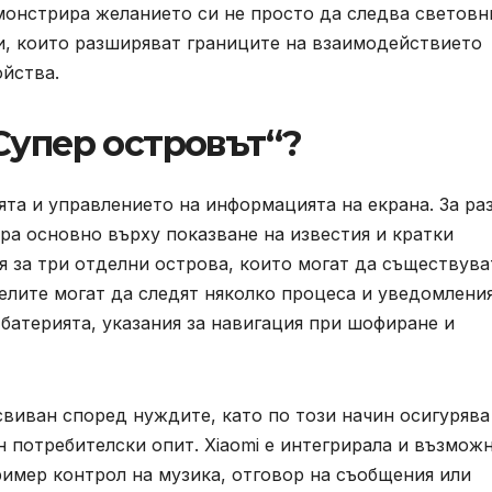
монстрира желанието си не просто да следва световн
и, които разширяват границите на взаимодействието
ойства.
Супер островът“?
ята и управлението на информацията на екрана. За ра
сира основно върху показване на известия и кратки
 за три отделни острова, които могат да съществува
елите могат да следят няколко процеса и уведомлени
батерията, указания за навигация при шофиране и
виван според нуждите, като по този начин осигурява
 потребителски опит. Xiaomi е интегрирала и възмож
ример контрол на музика, отговор на съобщения или