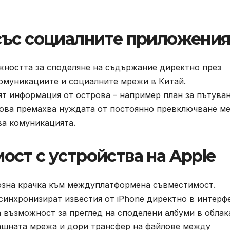
със социалните приложени
жността за споделяне на съдържание директно през
омуникациите и социалните мрежи в Китай.
ят информация от острова – например план за пътуван
Това премахва нуждата от постоянно превключване м
ва комуникацията.
ст с устройства на Apple
иозна крачка към междуплатформена съвместимост.
синхронизират известия от iPhone директно в интерф
а възможност за преглед на споделени албуми в облак
ашната мрежа и дори трансфер на файлове между