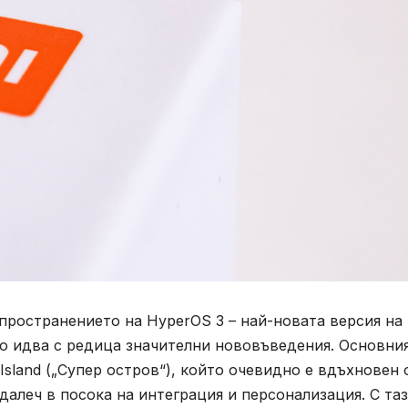
зпространението на HyperOS 3 – най-новата версия на
то идва с редица значителни нововъведения. Основни
Island („Супер остров“), който очевидно е вдъхновен 
-далеч в посока на интеграция и персонализация. С та