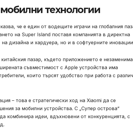
а мобилни технологии
казва, че е един от водещите играчи на глобалния паз
нето на Super Island поставя компанията в директна
 на дизайна и хардуера, но и в софтуерните иновации
 китайския пазар, където приложението е незаменима
зширената съвместимост с Apple устройства има
ребители, които търсят удобство при работа с разли
ция – това е стратегически ход на Xiaomi да се
ения за мобилни устройства. С „Супер острова“
да комбинира идеи, вдъхновени от конкуренцията, с
д.