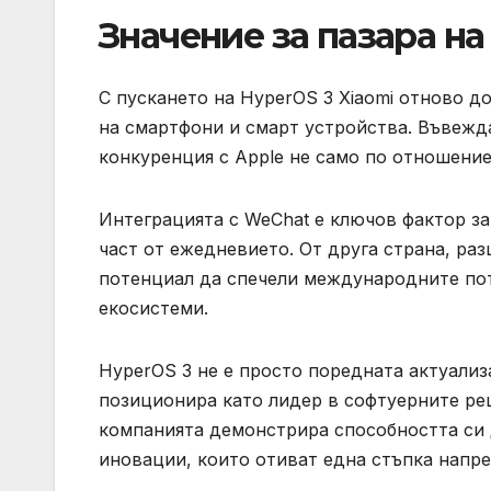
Значение за пазара н
С пускането на HyperOS 3 Xiaomi отново до
на смартфони и смарт устройства. Въвежда
конкуренция с Apple не само по отношение
Интеграцията с WeChat е ключов фактор за
част от ежедневието. От друга страна, ра
потенциал да спечели международните пот
екосистеми.
HyperOS 3 не е просто поредната актуализа
позиционира като лидер в софтуерните реш
компанията демонстрира способността си 
иновации, които отиват една стъпка напре